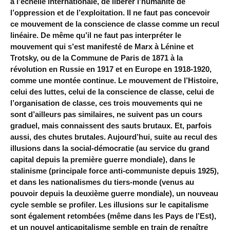
à l’échelle internationale, de libérer l’humanité de
l’oppression et de l’exploitation. Il ne faut pas concevoir
ce mouvement de la conscience de classe comme un recul
linéaire. De même qu’il ne faut pas interpréter le
mouvement qui s’est manifesté de
Marx
à
Lénine
et
Trotsky
, ou de la Commune de Paris de 1871 à la
révolution en Russie en 1917 et en Europe en 1918-1920,
comme une montée continue. Le mouvement de l’Histoire,
celui des luttes, celui de la conscience de classe, celui de
l’organisation de classe, ces trois mouvements qui ne
sont d’ailleurs pas similaires, ne suivent pas un cours
graduel, mais connaissent des sauts brutaux. Et, parfois
aussi, des chutes brutales. Aujourd’hui, suite au recul des
illusions dans la social-démocratie (au service du grand
capital depuis la première guerre mondiale), dans le
stalinisme (principale force anti-communiste depuis 1925),
et dans les nationalismes du tiers-monde (venus au
pouvoir depuis la deuxième guerre mondiale), un nouveau
cycle semble se profiler. Les illusions sur le capitalisme
sont également retombées (même dans les Pays de l’Est),
et un nouvel anticapitalisme semble en train de renaître