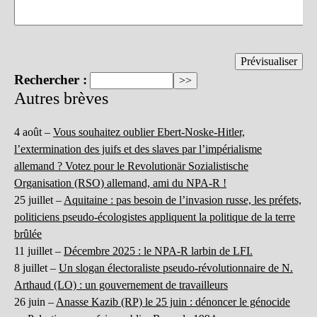
Rechercher :
Autres brèves
4 août –
Vous souhaitez oublier Ebert-Noske-Hitler,
l’extermination des juifs et des slaves par l’impérialisme
allemand ? Votez pour le Revolutionär Sozialistische
Organisation (RSO) allemand, ami du NPA-R !
25 juillet –
Aquitaine : pas besoin de l’invasion russe, les préfets,
politiciens pseudo-écologistes appliquent la politique de la terre
brûlée
11 juillet –
Décembre 2025 : le NPA-R larbin de LFI.
8 juillet –
Un slogan électoraliste pseudo-révolutionnaire de N.
Arthaud (LO) : un gouvernement de travailleurs
26 juin –
Anasse Kazib (RP) le 25 juin : dénoncer le génocide