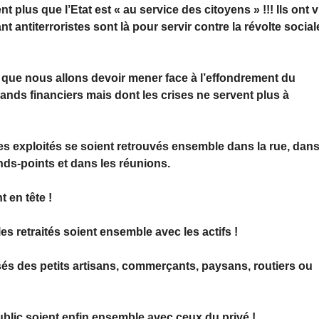
nt plus que l’Etat est « au service des citoyens » !!! Ils ont 
t antiterroristes sont là pour servir contre la révolte sociale
s que nous allons devoir mener face à l’effondrement du
rands financiers mais dont les crises ne servent plus à
les exploités se soient retrouvés ensemble dans la rue, dan
nds-points et dans les réunions.
 en tête !
es retraités soient ensemble avec les actifs !
sés des petits artisans, commerçants, paysans, routiers ou
public soient enfin ensemble avec ceux du privé !