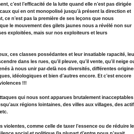
c’est l’efficacité de la lutte quand elle n’est pas dirigée
dicaux qui en ont monopolisé jusqu’à présent la direction et
, ce n’est pas la première de ses leçons que nous
ue le mouvement des gilets jaunes nous a révélé non sur
es exploitées, mais sur nos exploiteurs et leurs
ux, ces classes possédantes et leur insatiable rapacité, leu
endre dans les rues, qu’il pleuve, qu’il vente, qu’il neige o
enés à nous unir par-delà nos diversités, différentes origine
ques, idéologiques et bien d’autres encore. Et c’est encore
iolences !!!
attaques qui nous sont apparues brutalement inacceptables
squ’aux régions lointaines, des villes aux villages, des acti
etc.
s violentes, comme celle de taxer l’essence ou de réduire l
silence social et politique (la plupart d’entre nous n’avait