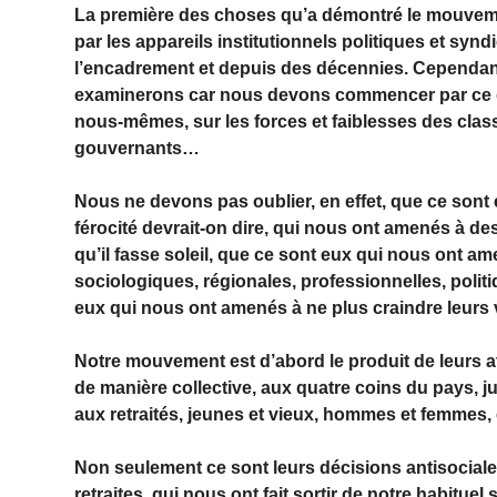
La première des choses qu’a démontré le mouvement, 
par les appareils institutionnels politiques et syn
l’encadrement et depuis des décennies. Cependant
examinerons car nous devons commencer par ce q
nous-mêmes, sur les forces et faiblesses des class
gouvernants…
Nous ne devons pas oublier, en effet, que ce sont e
férocité devrait-on dire, qui nous ont amenés à desc
qu’il fasse soleil, que ce sont eux qui nous ont am
sociologiques, régionales, professionnelles, politi
eux qui nous ont amenés à ne plus craindre leurs v
Notre mouvement est d’abord le produit de leurs 
de manière collective, aux quatre coins du pays, ju
aux retraités, jeunes et vieux, hommes et femmes, 
Non seulement ce sont leurs décisions antisociale
retraites, qui nous ont fait sortir de notre habituel 