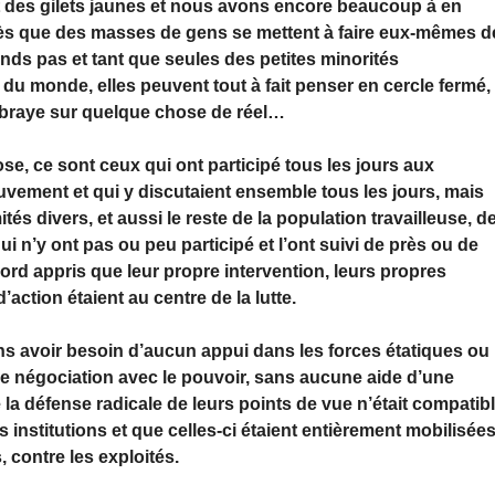
es gilets jaunes et nous avons encore beaucoup à en
dès que des masses de gens se mettent à faire eux-mêmes d
rands pas et tant que seules des petites minorités
 du monde, elles peuvent tout à fait penser en cercle fermé,
mbraye sur quelque chose de réel…
se, ce sont ceux qui ont participé tous les jours aux
vement et qui y discutaient ensemble tous les jours, mais
s divers, et aussi le reste de la population travailleuse, d
ui n’y ont pas ou peu participé et l’ont suivi de près ou de
bord appris que leur propre intervention, leurs propres
action étaient au centre de la lutte.
sans avoir besoin d’aucun appui dans les forces étatiques ou
 négociation avec le pouvoir, sans aucune aide d’une
ue la défense radicale de leurs points de vue n’était compatib
nstitutions et que celles-ci étaient entièrement mobilisée
 contre les exploités.