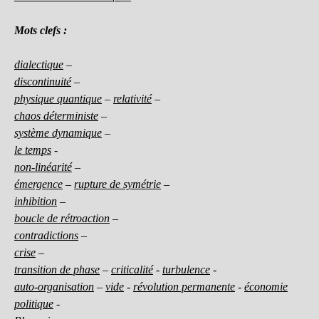
Mots clefs :
dialectique
–
discontinuité
–
physique quantique
–
relativité
–
chaos déterministe
–
système dynamique
–
le temps
-
non-linéarité
–
émergence
–
rupture de symétrie
–
inhibition
–
boucle de rétroaction
–
contradictions
–
crise
–
transition de phase
–
criticalité
-
turbulence
-
auto-organisation
–
vide
-
révolution permanente
-
économie
politique
-