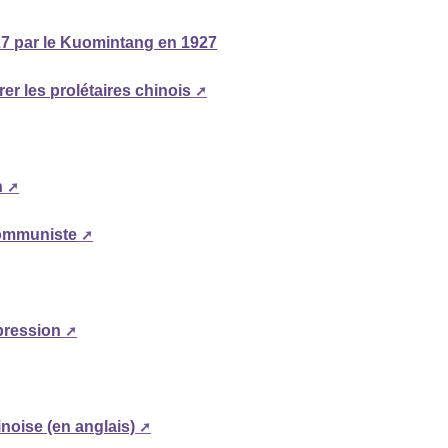
27 par le Kuomintang en 1927
rer les prolétaires chinois
n
 communiste
épression
inoise (en anglais)