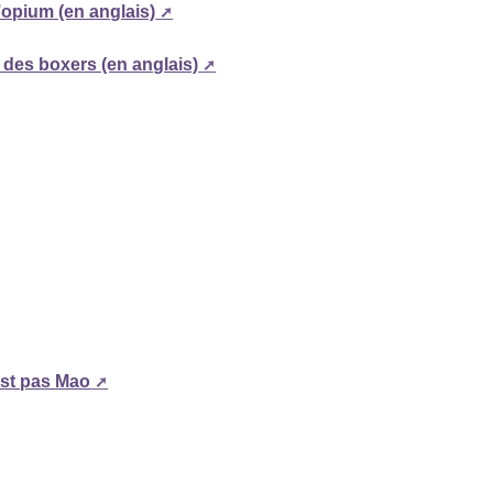
’opium (en anglais)
 des boxers (en anglais)
est pas Mao