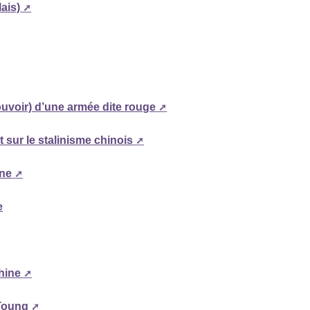
lais)
pouvoir) d’une armée dite rouge
sur le stalinisme chinois
ine
e
hine
Toung