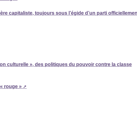
ère capitaliste, toujours sous l’égide d’un parti officiellemen
on culturelle », des politiques du pouvoir contre la classe
 « rouge »