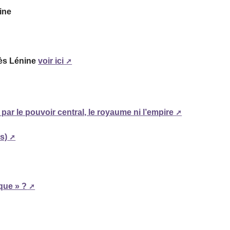
ine
rès Lénine
voir ici
, par le pouvoir central, le royaume ni l’empire
s)
que » ?