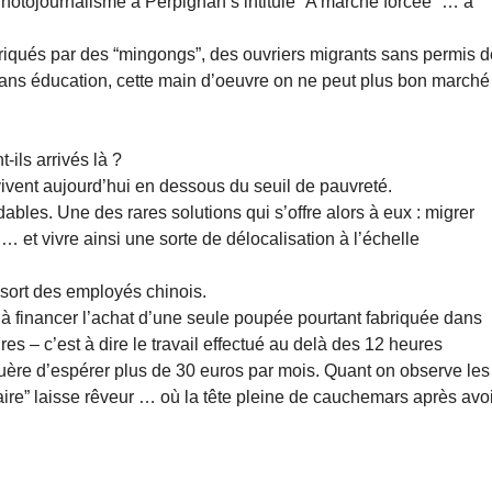
Photojournalisme à Perpignan s’intitule “A marche forcée” … à
riqués par des “mingongs”, des ouvriers migrants sans permis d
, sans éducation, cette main d’oeuvre on ne peut plus bon marché
ils arrivés là ?
ivent aujourd’hui en dessous du seuil de pauvreté.
dables. Une des rares solutions qui s’offre alors à eux : migrer
… et vivre ainsi une sorte de délocalisation à l’échelle
 sort des employés chinois.
 à financer l’achat d’une seule poupée pourtant fabriquée dans
s – c’est à dire le travail effectué au delà des 12 heures
guère d’espérer plus de 30 euros par mois. Quant on observe les
faire” laisse rêveur … où la tête pleine de cauchemars après avo