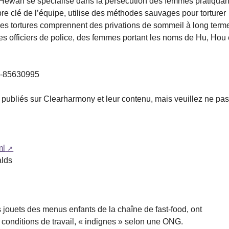
Hewan se spécialise dans la persécution des femmes pratiquan
e clé de l’équipe, utilise des méthodes sauvages pour torturer
Les tortures comprennent des privations de sommeil à long term
utres officiers de police, des femmes portant les noms de Hu, Hou 
27-85630995
es publiés sur Clearharmony et leur contenu, mais veuillez ne pa
ml
alds
es jouets des menus enfants de la chaîne de fast-food, ont
conditions de travail, « indignes » selon une ONG.