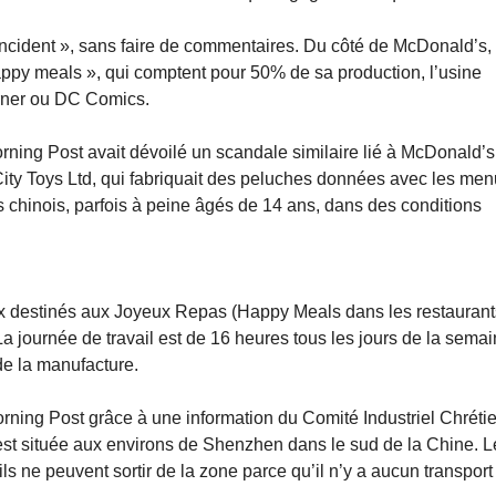
incident », sans faire de commentaires. Du côté de McDonald’s,
Happy meals », qui comptent pour 50% de sa production, l’usine
arner ou DC Comics.
ning Post avait dévoilé un scandale similaire lié à McDonald’s
ity Toys Ltd, qui fabriquait des peluches données avec les me
es chinois, parfois à peine âgés de 14 ans, dans des conditions
jeux destinés aux Joyeux Repas (Happy Meals dans les restaurant
a journée de travail est de 16 heures tous les jours de la sema
de la manufacture.
rning Post grâce à une information du Comité Industriel Chréti
 est située aux environs de Shenzhen dans le sud de la Chine. L
ls ne peuvent sortir de la zone parce qu’il n’y a aucun transport