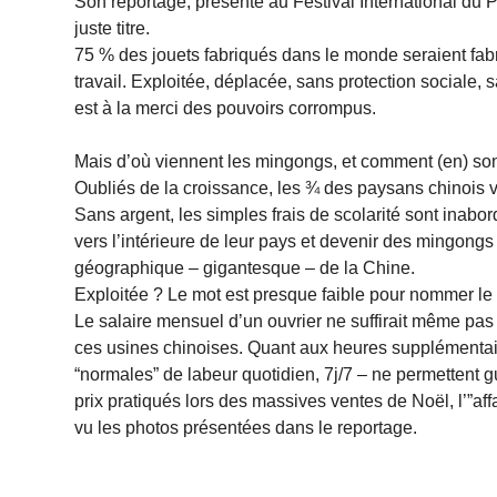
Son reportage, présenté au Festival International du 
juste titre.
75 % des jouets fabriqués dans le monde seraient fab
travail. Exploitée, déplacée, sans protection sociale
est à la merci des pouvoirs corrompus.
Mais d’où viennent les mingongs, et comment (en) sont-
Oubliés de la croissance, les ¾ des paysans chinois v
Sans argent, les simples frais de scolarité sont inabor
vers l’intérieure de leur pays et devenir des mingongs 
géographique – gigantesque – de la Chine.
Exploitée ? Le mot est presque faible pour nommer le
Le salaire mensuel d’un ouvrier ne suffirait même pas
ces usines chinoises. Quant aux heures supplémentaire
“normales” de labeur quotidien, 7j/7 – ne permettent 
prix pratiqués lors des massives ventes de Noël, l’”af
vu les photos présentées dans le reportage.