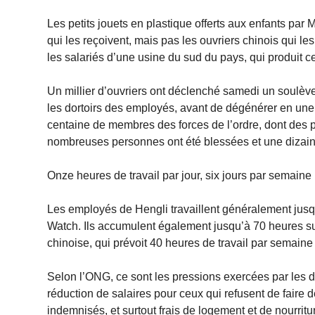
Les petits jouets en plastique offerts aux enfants p
qui les reçoivent, mais pas les ouvriers chinois qui l
les salariés d’une usine du sud du pays, qui produit ce
Un millier d’ouvriers ont déclenché samedi un soulè
les dortoirs des employés, avant de dégénérer en une v
centaine de membres des forces de l’ordre, dont des p
nombreuses personnes ont été blessées et une dizain
Onze heures de travail par jour, six jours par semaine
Les employés de Hengli travaillent généralement jusqu
Watch. Ils accumulent également jusqu’à 70 heures sup
chinoise, qui prévoit 40 heures de travail par semain
Selon l’ONG, ce sont les pressions exercées par les dir
réduction de salaires pour ceux qui refusent de fair
indemnisés, et surtout frais de logement et de nourrit