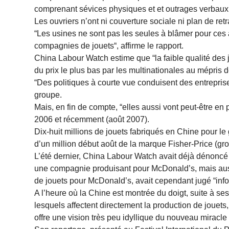
comprenant sévices physiques et et outrages verbaux
Les ouvriers n’ont ni couverture sociale ni plan de re
“Les usines ne sont pas les seules à blâmer pour ces a
compagnies de jouets“, affirme le rapport.
China Labour Watch estime que “la faible qualité des jo
du prix le plus bas par les multinationales au mépris d
“Des politiques à courte vue conduisent des entrepris
groupe.
Mais, en fin de compte, “elles aussi vont peut-être en p
2006 et récemment (août 2007).
Dix-huit millions de jouets fabriqués en Chine pour le
d’un million début août de la marque Fisher-Price (group
L’été dernier, China Labour Watch avait déjà dénoncé 
une compagnie produisant pour McDonald’s, mais auss
de jouets pour McDonald’s, avait cependant jugé “info
A l’heure où la Chine est montrée du doigt, suite à 
lesquels affectent directement la production de joue
offre une vision très peu idyllique du nouveau miracle 