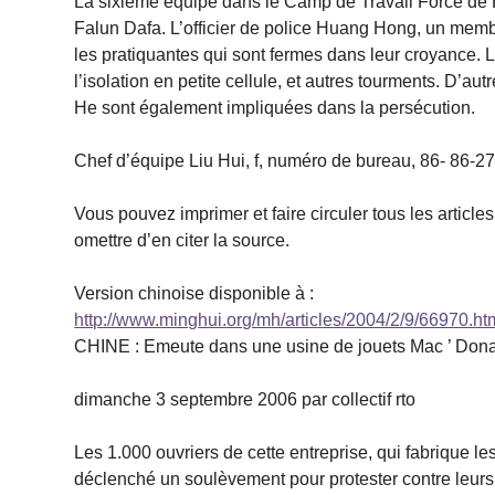
La sixième équipe dans le Camp de Travail Forcé de 
Falun Dafa. L’officier de police Huang Hong, un membr
les pratiquantes qui sont fermes dans leur croyance. 
l’isolation en petite cellule, et autres tourments. D’a
He sont également impliquées dans la persécution.
Chef d’équipe Liu Hui, f, numéro de bureau, 86- 86-
Vous pouvez imprimer et faire circuler tous les articl
omettre d’en citer la source.
Version chinoise disponible à :
http://www.minghui.org/mh/articles/2004/2/9/66970.ht
CHINE : Emeute dans une usine de jouets Mac ’ Don
dimanche 3 septembre 2006 par collectif rto
Les 1.000 ouvriers de cette entreprise, qui fabrique l
déclenché un soulèvement pour protester contre leurs 