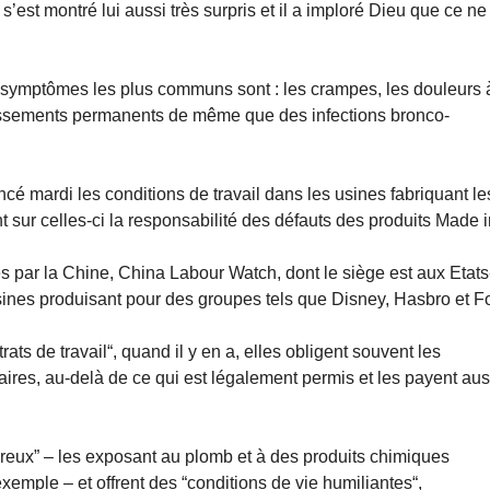
est montré lui aussi très surpris et il a imploré Dieu que ce ne
es symptômes les plus communs sont : les crampes, les douleurs 
rdissements permanents de même que des infections bronco-
cé mardi les conditions de travail dans les usines fabriquant le
 sur celles-ci la responsabilité des défauts des produits Made 
 par la Chine, China Labour Watch, dont le siège est aux Etats
usines produisant pour des groupes tels que Disney, Hasbro et F
rats de travail“, quand il y en a, elles obligent souvent les
aires, au-delà de ce qui est légalement permis et les payent aus
ereux” – les exposant au plomb et à des produits chimiques
emple – et offrent des “conditions de vie humiliantes“,