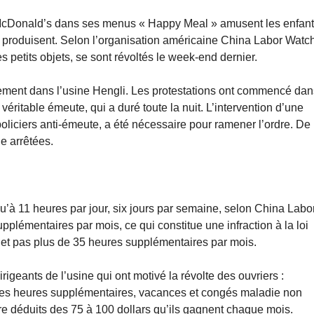
ar McDonald’s dans ses menus « Happy Meal » amusent les enfan
es produisent. Selon l’organisation américaine China Labor Watc
s petits objets, se sont révoltés le week-end dernier.
vement dans l’usine Hengli. Les protestations ont commencé dan
éritable émeute, qui a duré toute la nuit. L’intervention d’une
oliciers anti-émeute, a été nécessaire pour ramener l’ordre. De
e arrêtées.
’à 11 heures par jour, six jours par semaine, selon China Labo
plémentaires par mois, ce qui constitue une infraction à la loi
e et pas plus de 35 heures supplémentaires par mois.
igeants de l’usine qui ont motivé la révolte des ouvriers :
e des heures supplémentaires, vacances et congés maladie non
ure déduits des 75 à 100 dollars qu’ils gagnent chaque mois.