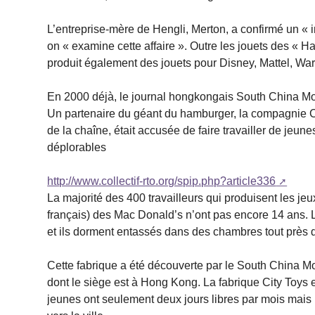
L’entreprise-mère de Hengli, Merton, a confirmé un « 
on « examine cette affaire ». Outre les jouets des « 
produit également des jouets pour Disney, Mattel, W
En 2000 déjà, le journal hongkongais South China Mor
Un partenaire du géant du hamburger, la compagnie C
de la chaîne, était accusée de faire travailler de jeun
déplorables
http://www.collectif-rto.org/spip.php?article336
La majorité des 400 travailleurs qui produisent les 
français) des Mac Donald’s n’ont pas encore 14 ans. L
et ils dorment entassés dans des chambres tout près 
Cette fabrique a été découverte par le South China Mo
dont le siège est à Hong Kong. La fabrique City Toys
jeunes ont seulement deux jours libres par mois mais i