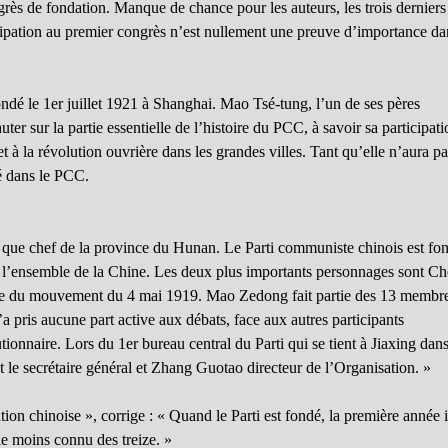
grès de fondation. Manque de chance pour les auteurs, les trois derniers
ticipation au premier congrès n’est nullement une preuve d’importance da
ondé le 1er juillet 1921 à Shanghai. Mao Tsé-tung, l’un de ses pères
uter sur la partie essentielle de l’histoire du PCC, à savoir sa participat
 à la révolution ouvrière dans les grandes villes. Tant qu’elle n’aura p
té dans le PCC.
 que chef de la province du Hunan. Le Parti communiste chinois est fo
s l’ensemble de la Chine. Les deux plus importants personnages sont C
ole du mouvement du 4 mai 1919. Mao Zedong fait partie des 13 membr
 pris aucune part active aux débats, face aux autres participants
ionnaire. Lors du 1er bureau central du Parti qui se tient à Jiaxing dans
 le secrétaire général et Zhang Guotao directeur de l’Organisation. »
on chinoise », corrige : « Quand le Parti est fondé, la première année i
le moins connu des treize. »