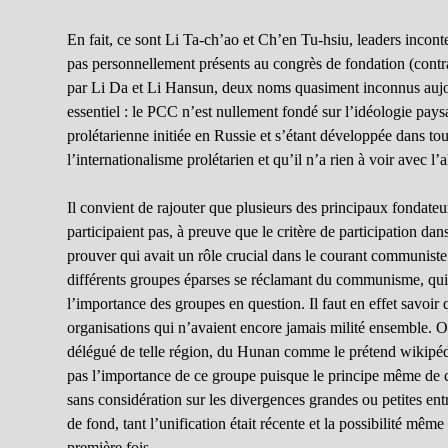
En fait, ce sont Li Ta-ch’ao et Ch’en Tu-hsiu, leaders incont
pas personnellement présents au congrès de fondation (contra
par Li Da et Li Hansun, deux noms quasiment inconnus aujou
essentiel : le PCC n’est nullement fondé sur l’idéologie pay
prolétarienne initiée en Russie et s’étant développée dans t
l’internationalisme prolétarien et qu’il n’a rien à voir avec l
Il convient de rajouter que plusieurs des principaux fondat
participaient pas, à preuve que le critère de participation d
prouver qui avait un rôle crucial dans le courant communiste.
différents groupes éparses se réclamant du communisme, quit
l’importance des groupes en question. Il faut en effet savoi
organisations qui n’avaient encore jamais milité ensemble. O
délégué de telle région, du Hunan comme le prétend wikipédia
pas l’importance de ce groupe puisque le principe même de c
sans considération sur les divergences grandes ou petites en
de fond, tant l’unification était récente et la possibilité mê
première fois.