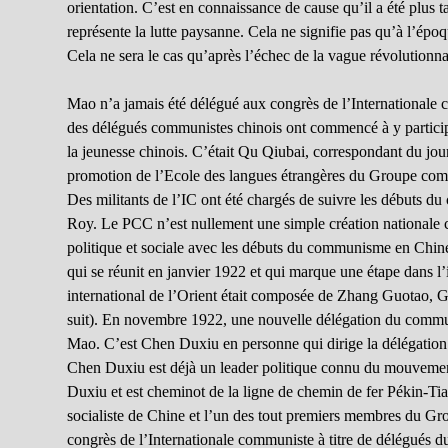
orientation. C’est en connaissance de cause qu’il a été plus ta
représente la lutte paysanne. Cela ne signifie pas qu’à l’ép
Cela ne sera le cas qu’après l’échec de la vague révolutionn
Mao n’a jamais été délégué aux congrès de l’Internationale 
des délégués communistes chinois ont commencé à y participer
la jeunesse chinois. C’était Qu Qiubai, correspondant du j
promotion de l’Ecole des langues étrangères du Groupe com
Des militants de l’IC ont été chargés de suivre les débuts
Roy. Le PCC n’est nullement une simple création nationale co
politique et sociale avec les débuts du communisme en Chine
qui se réunit en janvier 1922 et qui marque une étape dans 
international de l’Orient était composée de Zhang Guotao,
suit). En novembre 1922, une nouvelle délégation du comm
Mao. C’est Chen Duxiu en personne qui dirige la délégatio
Chen Duxiu est déjà un leader politique connu du mouveme
Duxiu et est cheminot de la ligne de chemin de fer Pékin-Tia
socialiste de Chine et l’un des tout premiers membres du Gr
congrès de l’Internationale communiste à titre de délégués d