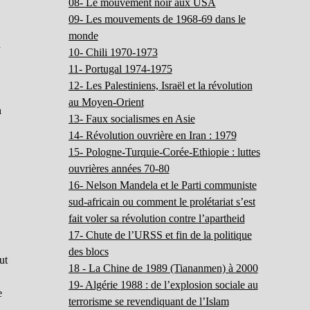
08- Le mouvement noir aux USA
09- Les mouvements de 1968-69 dans le
monde
n
10- Chili 1970-1973
11- Portugal 1974-1975
12- Les Palestiniens, Israël et la révolution
au Moyen-Orient
n
13- Faux socialismes en Asie
14- Révolution ouvrière en Iran : 1979
15- Pologne-Turquie-Corée-Ethiopie : luttes
ouvrières années 70-80
16- Nelson Mandela et le Parti communiste
sud-africain ou comment le prolétariat s’est
fait voler sa révolution contre l’apartheid
17- Chute de l’URSS et fin de la politique
g
des blocs
ut
18 - La Chine de 1989 (Tiananmen) à 2000
19- Algérie 1988 : de l’explosion sociale au
e
terrorisme se revendiquant de l’Islam