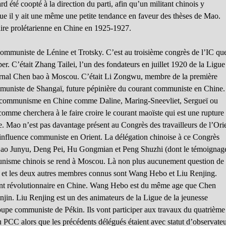
rd été coopté à la direction du parti, afin qu’un militant chinois y
oque il y ait une même une petite tendance en faveur des thèses de Mao.
aire prolétarienne en Chine en 1925-1927.
communiste de Lénine et Trotsky. C’est au troisième congrès de l’IC qu
. C’était Zhang Tailei, l’un des fondateurs en juillet 1920 de la Ligue
ournal Chen bao à Moscou. C’était Li Zongwu, membre de la première
muniste de Shangaï, future pépinière du courant communiste en Chine.
 du communisme en Chine comme Daline, Maring-Sneevliet, Sergueï ou
mme cherchera à le faire croire le courant maoïste qui est une rupture
. Mao n’est pas davantage présent au Congrès des travailleurs de l’Ori
l’influence communiste en Orient. La délégation chinoise à ce Congrès
 Gao Junyu, Deng Pei, Hu Gongmian et Peng Shuzhi (dont le témoignag
unisme chinois se rend à Moscou. Là non plus aucunement question de
n et les deux autres membres connus sont Wang Hebo et Liu Renjing.
nt révolutionnaire en Chine. Wang Hebo est du même age que Chen
njin. Liu Renjing est un des animateurs de la Ligue de la jeunesse
oupe communiste de Pékin. Ils vont participer aux travaux du quatrième
u PCC alors que les précédents délégués étaient avec statut d’observateu