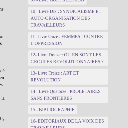
ns
10 - Livre Dix : SYNDICALISME ET
AUTO-ORGANISATION DES
TRAVAILLEURS
ion
11- Livre Onze : FEMMES - CONTRE
as
L’OPPRESSION
12- Livre Douze : OU EN SONT LES
GROUPES REVOLUTIONNAIRES ?
ndé
13- Livre Treize : ART ET
hen
REVOLUTION
es
14 - Livre Quatorze : PROLETAIRES
 la
SANS FRONTIERES
15 - BIBLIOGRAPHIE
l y
16- EDITORIAUX DE LA VOIX DES
TRAVAILLEURS