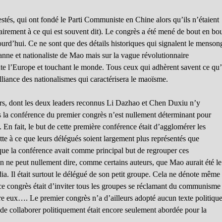
estés, qui ont fondé le Parti Communiste en Chine alors qu’ils n’étaient
irement à ce qui est souvent dit). Le congrès a été mené de bout en bo
rd’hui. Ce ne sont que des détails historiques qui signalent le menson
sanne et nationaliste de Mao mais sur la vague révolutionnaire
oute l’Europe et touchant le monde. Tous ceux qui adhèrent savent ce qu’
’alliance des nationalismes qui caractérisera le maoïsme.
eurs, dont les deux leaders reconnus Li Dazhao et Chen Duxiu n’y
ans la conférence du premier congrès n’est nullement déterminant pour
 En fait, le but de cette première conférence était d’agglomérer les
te à ce que leurs délégués soient largement plus représentés que
r que la conférence avait comme principal but de regrouper ces
n ne peut nullement dire, comme certains auteurs, que Mao aurait été le
. Il était surtout le délégué de son petit groupe. Cela ne dénote même
e congrès était d’inviter tous les groupes se réclamant du communisme
tre eux…. Le premier congrès n’a d’ailleurs adopté aucun texte politiqu
me de collaborer politiquement était encore seulement abordée pour la