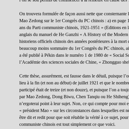
On trouvera formulée de façon aussi nette que consternante la
Mao Zedong sur le 1er Congrès du PC chinois : a) en page 1
ans du Parti communiste chinois, 1921-1951 » (Editions en l
anglais du manuel de He Ganzhi « A History of the Modern C
historiens officiels chinois des années postérieures à la mo
beaucoup moins sommaire du 1er Congrès du PC chinois, ains
a été publié à Pékin dans le numéro 1 de 1980 de « Social Sc
l’Académie des sciences sociales de Chine, « Zhongguo she
Cette thèse, assurément, est fausse dans le détail, puisque l
lieu à la fin (et non au début) de juillet 1921 et que le nom
participé était de treize (et non douze), et puisque l’on a to
par Mao Zedong, Dong Biwu, Chen Tanqiu ou He Shiheng). M
n’ergoterai point à leur sujet. Non, ce qui compte pour moi e
« président Mao » sur les circonstances dans lesquelles est n
être dit et redit pour que soit rétablie la vérité à ce sujet, po
communiste chinois est tout simplement ce que voici.