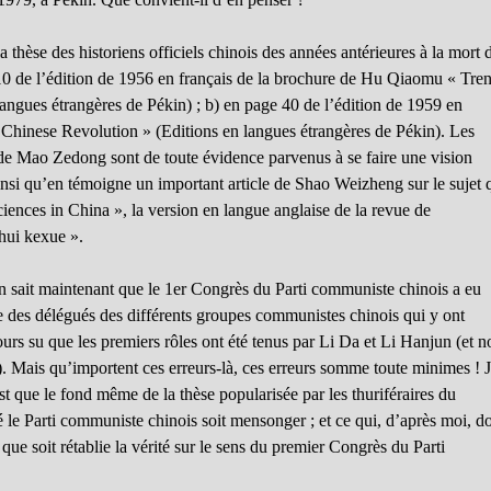
 thèse des historiens officiels chinois des années antérieures à la mort 
0 de l’édition de 1956 en français de la brochure de Hu Qiaomu « Tren
angues étrangères de Pékin) ; b) en page 40 de l’édition de 1959 en
hinese Revolution » (Editions en langues étrangères de Pékin). Les
rt de Mao Zedong sont de toute évidence parvenus à se faire une vision
i qu’en témoigne un important article de Shao Weizheng sur le sujet 
iences in China », la version en langue anglaise de la revue de
hui kexue ».
’on sait maintenant que le 1er Congrès du Parti communiste chinois a eu
bre des délégués des différents groupes communistes chinois qui y ont
ujours su que les premiers rôles ont été tenus par Li Da et Li Hanjun (et 
ais qu’importent ces erreurs-là, ces erreurs somme toute minimes ! 
st que le fond même de la thèse popularisée par les thuriféraires du
é le Parti communiste chinois soit mensonger ; et ce qui, d’après moi, do
ur que soit rétablie la vérité sur le sens du premier Congrès du Parti