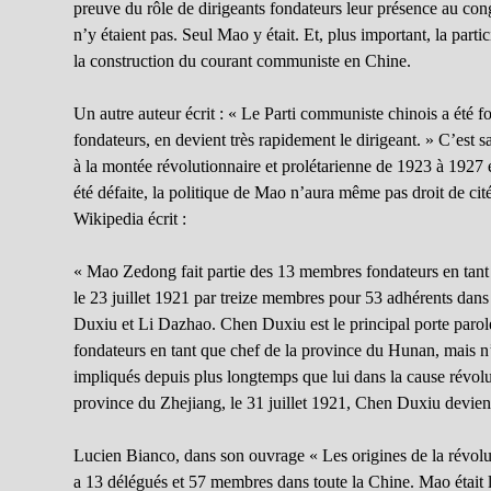
preuve du rôle de dirigeants fondateurs leur présence au con
n’y étaient pas. Seul Mao y était. Et, plus important, la par
la construction du courant communiste en Chine.
Un autre auteur écrit : « Le Parti communiste chinois a été f
fondateurs, en devient très rapidement le dirigeant. » C’est sa
à la montée révolutionnaire et prolétarienne de 1923 à 1927 et
été défaite, la politique de Mao n’aura même pas droit de ci
Wikipedia écrit :
« Mao Zedong fait partie des 13 membres fondateurs en tant
le 23 juillet 1921 par treize membres pour 53 adhérents dan
Duxiu et Li Dazhao. Chen Duxiu est le principal porte par
fondateurs en tant que chef de la province du Hunan, mais n’a
impliqués depuis plus longtemps que lui dans la cause révolut
province du Zhejiang, le 31 juillet 1921, Chen Duxiu devient
Lucien Bianco, dans son ouvrage « Les origines de la révoluti
a 13 délégués et 57 membres dans toute la Chine. Mao était 