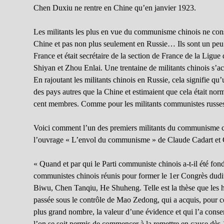
Chen Duxiu ne rentre en Chine qu’en janvier 1923.
Les militants les plus en vue du communisme chinois ne cons
Chine et pas non plus seulement en Russie… Ils sont un peu 
France et était secrétaire de la section de France de la Ligu
Shiyan et Zhou Enlai. Une trentaine de militants chinois s’a
En rajoutant les militants chinois en Russie, cela signifie q
des pays autres que la Chine et estimaient que cela était no
cent membres. Comme pour les militants communistes russes, l
Voici comment l’un des premiers militants du communisme c
l’ouvrage « L’envol du communisme » de Claude Cadart et
« Quand et par qui le Parti communiste chinois a-t-il été fon
communistes chinois réunis pour former le 1er Congrès dud
Biwu, Chen Tanqiu, He Shuheng. Telle est la thèse que les his
passée sous le contrôle de Mao Zedong, qui a acquis, pour
plus grand nombre, la valeur d’une évidence et qui l’a cons
l’on se soit permis de commencer à la remettre en cause dès 