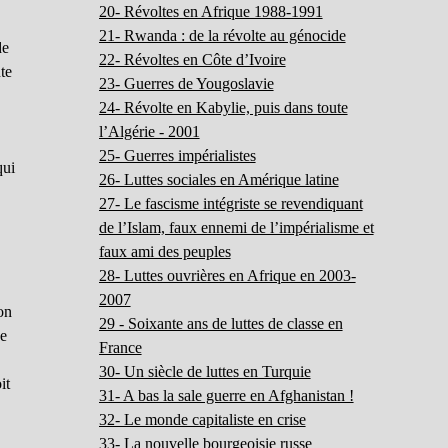
20- Révoltes en Afrique 1988-1991
21- Rwanda : de la révolte au génocide
de
22- Révoltes en Côte d’Ivoire
te
23- Guerres de Yougoslavie
24- Révolte en Kabylie, puis dans toute
l’Algérie - 2001
25- Guerres impérialistes
qui
26- Luttes sociales en Amérique latine
27- Le fascisme intégriste se revendiquant
de l’Islam, faux ennemi de l’impérialisme et
faux ami des peuples
28- Luttes ouvrières en Afrique en 2003-
2007
non
29 - Soixante ans de luttes de classe en
Je
France
30- Un siècle de luttes en Turquie
it
31- A bas la sale guerre en Afghanistan !
32- Le monde capitaliste en crise
33- La nouvelle bourgeoisie russe