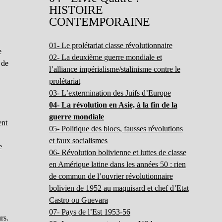
HISTOIRE
CONTEMPORAINE
01- Le prolétariat classe révolutionnaire
e
02- La deuxième guerre mondiale et
 de
l’alliance impérialisme/stalinisme contre le
prolétariat
03- L’extermination des Juifs d’Europe
04- La révolution en Asie, à la fin de la
guerre mondiale
ent
05- Politique des blocs, fausses révolutions
et faux socialismes
e
06- Révolution bolivienne et luttes de classe
en Amérique latine dans les années 50 : rien
de commun de l’ouvrier révolutionnaire
bolivien de 1952 au maquisard et chef d’Etat
Castro ou Guevara
07- Pays de l’Est 1953-56
rs.