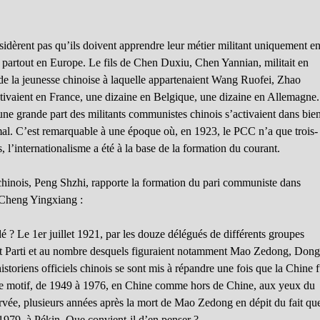
idèrent pas qu’ils doivent apprendre leur métier militant uniquement e
partout en Europe. Le fils de Chen Duxiu, Chen Yannian, militait en
e de la jeunesse chinoise à laquelle appartenaient Wang Ruofei, Zhao
ctivaient en France, une dizaine en Belgique, une dizaine en Allemagne.
u’une grande part des militants communistes chinois s’activaient dans bie
rmal. C’est remarquable à une époque où, en 1923, le PCC n’a que trois-
’internationalisme a été à la base de la formation du courant.
hinois, Peng Shzhi, rapporte la formation du pari communiste dans
 Cheng Yingxiang :
dé ? Le 1er juillet 1921, par les douze délégués de différents groupes
it Parti et au nombre desquels figuraient notamment Mao Zedong, Don
toriens officiels chinois se sont mis à répandre une fois que la Chine f
 ce motif, de 1949 à 1976, en Chine comme hors de Chine, aux yeux du
ervée, plusieurs années après la mort de Mao Zedong en dépit du fait qu
1979, à Pékin. Que convient-il d’en penser ?