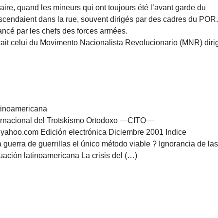
aire, quand les mineurs qui ont toujours été l’avant garde du
descendaient dans la rue, souvent dirigés par des cadres du POR
lancé par les chefs des forces armées.
était celui du Movimento Nacionalista Revolucionario (MNR) diri
atinoamericana
rnacional del Trotskismo Ortodoxo —CITO—
@yahoo.com Edición electrónica Diciembre 2001 Indice
 guerra de guerrillas el único método viable ? Ignorancia de la
uación latinoamericana La crisis del (…)