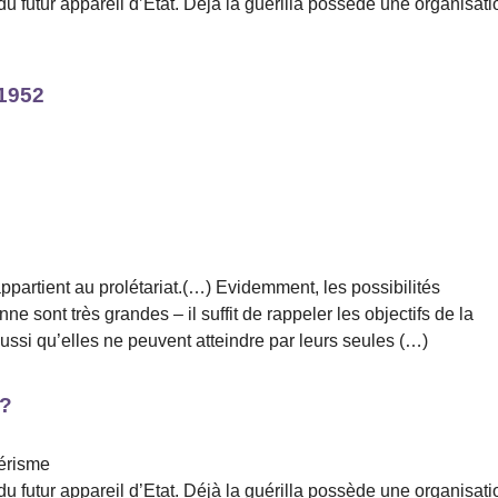
 futur appareil d’Etat. Déjà la guérilla possède une organisati
 1952
appartient au prolétariat.(…) Evidemment, les possibilités
 sont très grandes – il suffit de rappeler les objectifs de la
aussi qu’elles ne peuvent atteindre par leurs seules (…)
 ?
lérisme
 futur appareil d’Etat. Déjà la guérilla possède une organisati