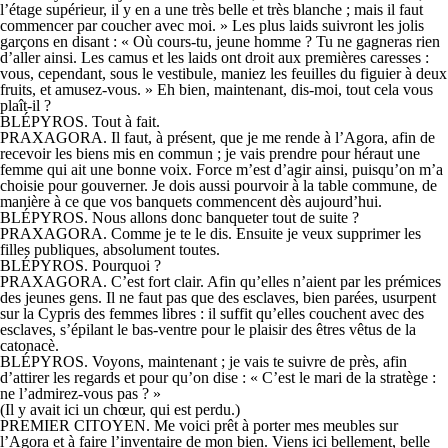
l’étage supérieur, il y en a une très belle et très blanche ; mais il faut
commencer par coucher avec moi. » Les plus laids suivront les jolis
garçons en disant : « Où cours-tu, jeune homme ? Tu ne gagneras rien
d’aller ainsi. Les camus et les laids ont droit aux premières caresses :
vous, cependant, sous le vestibule, maniez les feuilles du figuier à deux
fruits, et amusez-vous. » Eh bien, maintenant, dis-moi, tout cela vous
plaît-il ?
BLÉPYROS. Tout à fait.
PRAXAGORA. Il faut, à présent, que je me rende à l’Agora, afin de
recevoir les biens mis en commun ; je vais prendre pour héraut une
femme qui ait une bonne voix. Force m’est d’agir ainsi, puisqu’on m’a
choisie pour gouverner. Je dois aussi pourvoir à la table commune, de
manière à ce que vos banquets commencent dès aujourd’hui.
BLÉPYROS. Nous allons donc banqueter tout de suite ?
PRAXAGORA. Comme je te le dis. Ensuite je veux supprimer les
filles publiques, absolument toutes.
BLÉPYROS. Pourquoi ?
PRAXAGORA. C’est fort clair. Afin qu’elles n’aient par les prémices
des jeunes gens. Il ne faut pas que des esclaves, bien parées, usurpent
sur la Cypris des femmes libres : il suffit qu’elles couchent avec des
esclaves, s’épilant le bas-ventre pour le plaisir des êtres vêtus de la
catonacè.
BLÉPYROS. Voyons, maintenant ; je vais te suivre de près, afin
d’attirer les regards et pour qu’on dise : « C’est le mari de la stratège :
ne l’admirez-vous pas ? »
(Il y avait ici un chœur, qui est perdu.)
PREMIER CITOYEN. Me voici prêt à porter mes meubles sur
l’Agora et à faire l’inventaire de mon bien. Viens ici bellement, belle