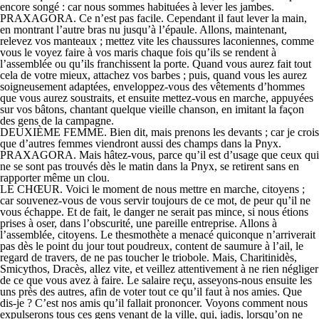
encore songé : car nous sommes habituées à lever les jambes.
PRAXAGORA. Ce n’est pas facile. Cependant il faut lever la main,
en montrant l’autre bras nu jusqu’à l’épaule. Allons, maintenant,
relevez vos manteaux ; mettez vite les chaussures laconiennes, comme
vous le voyez faire à vos maris chaque fois qu’ils se rendent à
l’assemblée ou qu’ils franchissent la porte. Quand vous aurez fait tout
cela de votre mieux, attachez vos barbes ; puis, quand vous les aurez
soigneusement adaptées, enveloppez-vous des vêtements d’hommes
que vous aurez soustraits, et ensuite mettez-vous en marche, appuyées
sur vos bâtons, chantant quelque vieille chanson, en imitant la façon
des gens de la campagne.
DEUXIÈME FEMME. Bien dit, mais prenons les devants ; car je crois
que d’autres femmes viendront aussi des champs dans la Pnyx.
PRAXAGORA. Mais hâtez-vous, parce qu’il est d’usage que ceux qui
ne se sont pas trouvés dès le matin dans la Pnyx, se retirent sans en
rapporter même un clou.
LE CHŒUR. Voici le moment de nous mettre en marche, citoyens ;
car souvenez-vous de vous servir toujours de ce mot, de peur qu’il ne
vous échappe. Et de fait, le danger ne serait pas mince, si nous étions
prises à oser, dans l’obscurité, une pareille entreprise. Allons à
l’assemblée, citoyens. Le thesmothète a menacé quiconque n’arriverait
pas dès le point du jour tout poudreux, content de saumure à l’ail, le
regard de travers, de ne pas toucher le triobole. Mais, Charitinidès,
Smicythos, Dracès, allez vite, et veillez attentivement à ne rien négliger
de ce que vous avez à faire. Le salaire reçu, asseyons-nous ensuite les
uns près des autres, afin de voter tout ce qu’il faut à nos amies. Que
dis-je ? C’est nos amis qu’il fallait prononcer. Voyons comment nous
expulserons tous ces gens venant de la ville, qui, jadis, lorsqu’on ne