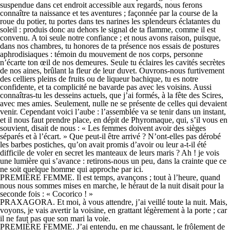
suspendue dans cet endroit accessible aux regards, nous ferons
connaître ta naissance et tes aventures ; façonnée par la course de la
roue du potier, tu portes dans tes narines les splendeurs éclatantes du
soleil : produis donc au dehors le signal de ta flamme, comme il est
convenu. A toi seule notre confiance ; et nous avons raison, puisque,
dans nos chambres, tu honores de ta présence nos essais de postures
aphrodisiaques : témoin du mouvement de nos corps, personne
n’écarte ton œil de nos demeures. Seule tu éclaires les cavités secrètes
de nos aines, brûlant la fleur de leur duvet. Ouvrons-nous furtivement
des celliers pleins de fruits ou de liqueur bachique, tu es notre
confidente, et ta complicité ne bavarde pas avec les voisins. Aussi
connaîtras-tu les desseins actuels, que j’ai formés, à la fête des Scires,
avec mes amies. Seulement, nulle ne se présente de celles qui devaient
venir. Cependant voici l’aube : l’assemblée va se tenir dans un instant,
et il nous faut prendre place, en dépit de Phyromaque, qui, s’il vous en
souvient, disait de nous : « Les femmes doivent avoir des sièges
séparés et à l’écart. » Que peut-il être arrivé ? N’ont-elles pas dérobé
les barbes postiches, qu’on avait promis d’avoir ou leur a-t-il été
difficile de voler en secret les manteaux de leurs maris ? Ah ! je vois
une lumière qui s’avance : retirons-nous un peu, dans la crainte que ce
ne soit quelque homme qui approche par ici.
PREMIÈRE FEMME. Il est temps, avançons ; tout à l’heure, quand
nous nous sommes mises en marche, le héraut de la nuit disait pour la
seconde fois : « Cocorico ! »
PRAXAGORA. Et moi, à vous attendre, j’ai veillé toute la nuit. Mais,
voyons, je vais avertir la voisine, en grattant légèrement à la porte ; car
il ne faut pas que son mari la voie.
PREMIÈRE FEMME. J’ai entendu, en me chaussant, le frôlement de