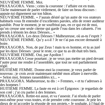
NEUVIÈME FEMME. Moi.
PRAXAGORA. Viens ; ceins la couronne : l’affaire est en train.
Tâche maintenant de parler virilement, de faire un beau discours :
appuie-toi dignement sur ton bâton.
NEUVIÈME FEMME. « J’aurais désiré qu’un autre de vos orateurs
habituels vous fit entendre d’excellentes paroles, afin de rester auditeur
paisible. Pour le moment, je ne souffrirai pas, en ce qui est de moi,
qu’on creuse une seule citerne qui garde l’eau dans les cabarets. J’en
prends à témoin les deux Déesses... »
PRAXAGORA. Les deux Déesses ! Malheureuse, où as-tu l’esprit ?
NEUVIÈME FEMME. Qu’y a-t-il ? Je ne t’ai pas encore demandé à
boire.
PRAXAGORA. Non, de par Zeus ! mais tu es homme, et tu as juré
par les deux Déesses : pour le reste, ce que tu as dit était très bien.
NEUVIÈME FEMME. Oui, par Apollon !
PRAXAGORA Cesse pourtant ; je ne veux pas mettre un pied devant
l’autre pour me rendre à l’assemblée, que tout ne soit parfaitement
réglé.
HUITIÈME FEMME. Donne-moi la couronne, je veux parler de
nouveau ; je crois avoir maintenant médité mon affaire à merveille.
« Selon moi, femmes rassemblées ici... »
PRAXAGORA. Malheureuse, tu dis : « Femmes, » et tu t’adresses à
des hommes !
HUITIÈME FEMME. La faute en est à cet Épigonos : je regardais de
son coté ; j’ai cru parler à des femmes.
PRAXAGORA. Retire-toi aussi, et va t’asseoir. J’ai résolu de parler
moi-même pour vous toutes, et de prendre cette couronne. Je prie les
dieux de m’accorder la réussite de nos projets.« Je souhaite, à l’égal de