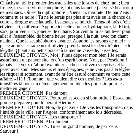
Cinachyra, toi le premier des ustensiles que je sors de chez moi ; bien
frottée, tu vas servir de canéphore, toi dans laquelle j’ai versé beaucoup
de mes sacs. Où est la diphrophore ? Viens ici, marmite. De par Zeus !
comme tu es noire ! Tu ne le serais pas plus si tu avais eu la chance de
cuire la drogue avec laquelle Lysicrates se noircit. Tiens-toi près d’elle
et viens ici, coiffeuse. Apporte ici cette cruche, hydriaphore, là. Et toi,
sors, pour venir ici, joueuse de cithare. Souvent tu m’as fait lever pour
aller à l’assemblée, de bonne heure, presque à la nuit, avec ton chant
matinal. Que le scaphéphore s’avance. Apporte les rayons de miel ;
place auprès les rameaux d’olivier ; prends aussi les deux trépieds et le
lécythe. Quant aux petits pots et à la menue vaisselle, laisse-les.
DEUXIÈME CITOYEN. Moi ! j’irais déposer mon bien ! Je serais
assurément un pauvre sire, et d’un esprit borné. Non, par Poséidon !
jamais ! Je veux d’abord examiner la chose à diverses reprises et la
peser avec soin. Mes sueurs et mes épargnes, je ne vais pas à la légère
les risquer si sottement, avant de m’être assuré comment va toute cette
affaire. - Hé ! l’homme ! que veulent dire ces meubles ? Les as-tu
transférés là pour un déménagement, ou bien les portes-tu pour les
mettre en gage ?
PREMIER CITOYEN. Pas du tout.
DEUXIÈME CITOYEN. Pourquoi est-ce en si bon ordre ? Est-ce une
pompe préparée pour le héraut Hiéron ?
PREMIER CITOYEN. Non, de par Zeus ! Je vais les transporter, dans
l’intérêt de la ville, sur l’Agora, conformément aux lois décrétées.
DEUXIÈME CITOYEN. Les transporter ?
PREMIER CITOYEN. Absolument.
DEUXIÈME CITOYEN. Tu es un grand homme, de par Zeus
Sauveur !