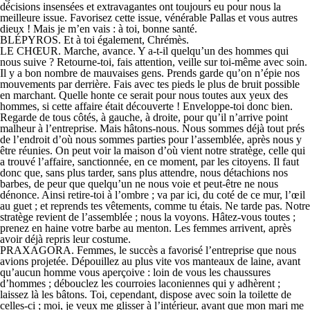
décisions insensées et extravagantes ont toujours eu pour nous la
meilleure issue. Favorisez cette issue, vénérable Pallas et vous autres
dieux ! Mais je m’en vais : à toi, bonne santé.
BLÉPYROS. Et à toi également, Chrémès.
LE CHŒUR. Marche, avance. Y a-t-il quelqu’un des hommes qui
nous suive ? Retourne-toi, fais attention, veille sur toi-même avec soin.
Il y a bon nombre de mauvaises gens. Prends garde qu’on n’épie nos
mouvements par derrière. Fais avec tes pieds le plus de bruit possible
en marchant. Quelle honte ce serait pour nous toutes aux yeux des
hommes, si cette affaire était découverte ! Enveloppe-toi donc bien.
Regarde de tous côtés, à gauche, à droite, pour qu’il n’arrive point
malheur à l’entreprise. Mais hâtons-nous. Nous sommes déjà tout prés
de l’endroit d’où nous sommes parties pour l’assemblée, après nous y
être réunies. On peut voir la maison d’où vient notre stratège, celle qui
a trouvé l’affaire, sanctionnée, en ce moment, par les citoyens. Il faut
donc que, sans plus tarder, sans plus attendre, nous détachions nos
barbes, de peur que quelqu’un ne nous voie et peut-être ne nous
dénonce. Ainsi retire-toi à l’ombre ; va par ici, du coté de ce mur, l’œil
au guet ; et reprends tes vêtements, comme tu étais. Ne tarde pas. Notre
stratège revient de l’assemblée ; nous la voyons. Hâtez-vous toutes ;
prenez en haine votre barbe au menton. Les femmes arrivent, après
avoir déjà repris leur costume.
PRAXAGORA. Femmes, le succès a favorisé l’entreprise que nous
avions projetée. Dépouillez au plus vite vos manteaux de laine, avant
qu’aucun homme vous aperçoive : loin de vous les chaussures
d’hommes ; débouclez les courroies laconiennes qui y adhèrent ;
laissez là les bâtons. Toi, cependant, dispose avec soin la toilette de
celles-ci ; moi, je veux me glisser à l’intérieur, avant que mon mari me