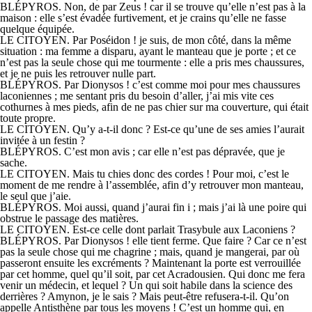
BLÉPYROS. Non, de par Zeus ! car il se trouve qu’elle n’est pas à la
maison : elle s’est évadée furtivement, et je crains qu’elle ne fasse
quelque équipée.
LE CITOYEN. Par Poséidon ! je suis, de mon côté, dans la même
situation : ma femme a disparu, ayant le manteau que je porte ; et ce
n’est pas la seule chose qui me tourmente : elle a pris mes chaussures,
et je ne puis les retrouver nulle part.
BLÉPYROS. Par Dionysos ! c’est comme moi pour mes chaussures
laconiennes ; me sentant pris du besoin d’aller, j’ai mis vite ces
cothurnes à mes pieds, afin de ne pas chier sur ma couverture, qui était
toute propre.
LE CITOYEN. Qu’y a-t-il donc ? Est-ce qu’une de ses amies l’aurait
invitée à un festin ?
BLÉPYROS. C’est mon avis ; car elle n’est pas dépravée, que je
sache.
LE CITOYEN. Mais tu chies donc des cordes ! Pour moi, c’est le
moment de me rendre à l’assemblée, afin d’y retrouver mon manteau,
le seul que j’aie.
BLÉPYROS. Moi aussi, quand j’aurai fin i ; mais j’ai là une poire qui
obstrue le passage des matières.
LE CITOYEN. Est-ce celle dont parlait Trasybule aux Laconiens ?
BLÉPYROS. Par Dionysos ! elle tient ferme. Que faire ? Car ce n’est
pas la seule chose qui me chagrine ; mais, quand je mangerai, par où
passeront ensuite les excréments ? Maintenant la porte est verrouillée
par cet homme, quel qu’il soit, par cet Acradousien. Qui donc me fera
venir un médecin, et lequel ? Un qui soit habile dans la science des
derrières ? Amynon, je le sais ? Mais peut-être refusera-t-il. Qu’on
appelle Antisthène par tous les moyens ! C’est un homme qui, en