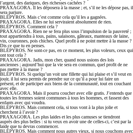
l’argent, des dariques, des richesses cachées ?
PRAXAGORA. Il les déposera à la masse ; et, s’il ne les dépose pas, il
sera parjure.
BLÉPYROS. Mais c’est comme cela qu’il les a gagnées.
PRAXAGORA. Elles ne lui serviraient absolument de rien.
BLÉPYROS. Comment cela ?
PRAXAGORA. Rien ne se fera plus sous l’impulsion de la pauvreté ;
tout appartiendra à tous, pains, salaisons, gâteaux, manteaux de laine,
vin, couronnes, pois chiches. Quel profit à ne point mettre à la masse ?
Dis ce que tu en penses.
BLÉPYROS. Ne sont-ce pas, en ce moment, les plus voleurs, ceux qui
ont tout cela ?
PRAXAGORA. Jadis, mon cher, quand nous usions des lois
anciennes ; aujourd’hui que la vie sera en commun, quel profit de ne
pas mettre à la masse ?
BLÉPYROS. Si quelqu’un voit une fillette qui lui plaise et s’il veut en
jouir, il lui sera permis de prendre sur ce qu’il a pour lui faire un
présent, et de participer aux biens de la communauté, tout en couchant
avec elle.
PRAXAGORA. Mais il pourra coucher avec elle gratis. J’entends que
toutes les femmes soient communes à tous les hommes, et fassent des
enfants avec qui voudra.
BLÉPYROS. Mais comment cela, si tous vont à la plus jolie et
cherchent à l’avoir ?
PRAXAGORA. Les plus laides et les plus camuses se tiendront
auprès des plus belles : si tu veux en avoir une de celles-ci, c’est par la
laide que tu devras commencer.
BLÉPYROS. Mais comment nous autres vieux, si nous couchons avec