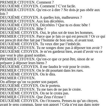
PREMIER CITOYEN. Comment ?
DEUXIÈME CITOYEN. Comment ? C’est facile.
PREMIER CITOYEN. Qu’est-ce à dire ? Ne dois-je pas obéir aux
lois ?
DEUXIÈME CITOYEN. A quelles lois, malheureux ?
PREMIER CITOYEN. Aux lois décrétées.
DEUXIÈME CITOYEN. Décrétées ? Que tu es donc bête !
PREMIER CITOYEN. Bête ?
DEUXIÈME CITOYEN. Oui, le plus sot de tous les hommes.
PREMIER CITOYEN. Parce que je fais ce qui est prescrit ? Or ce qui
est prescrit doit être fait par l’homme de bon sens, et avant tout.
DEUXIÈME CITOYEN. Tu veux dire par l’imbécile.
PREMIER CITOYEN. Tu ne songes donc pas à déposer ton avoir ?
DEUXIÈME CITOYEN. Je m’en garderai bien, avant d’avoir vu ce
que veut le plus grand nombre.
PREMIER CITOYEN. Qu’est-ce que ce peut être, sinon de se
préparer à déposer leurs biens ?
DEUXIÈME CITOYEN. Il me faudra le voir pour le croire.
PREMIER CITOYEN. On le dit pourtant dans les rues.
DEUXIÈME CITOYEN. On le dira.
PREMIER CITOYEN.
On affirme qu’on va porter son paquet.
DEUXIÈME CITOYEN. On le portera.
PREMIER CITOYEN. Tu me tues de ne pas le croire.
DEUXIÈME CITOYEN. On ne le croira pas.
PREMIER CITOYEN. Que Zeus t’écrase !
DEUXIÈME CITOYEN. On t’écrasera. Penses-tu qu’un citoyen,
ayant le sens commun, fasse son apport ? Cela n’est pas dans notre