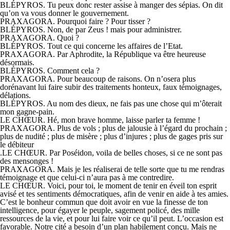
BLÉPYROS. Tu peux donc rester assise à manger des sépias. On dit
qu’on va vous donner le gouvernement.
PRAXAGORA. Pourquoi faire ? Pour tisser ?
BLÉPYROS. Non, de par Zeus ! mais pour administrer.
PRAXAGORA. Quoi ?
BLÉPYROS. Tout ce qui concerne les affaires de l’Etat.
PRAXAGORA. Par Aphrodite, la République va être heureuse
désormais.
BLÉPYROS. Comment cela ?
PRAXAGORA. Pour beaucoup de raisons. On n’osera plus
dorénavant lui faire subir des traitements honteux, faux témoignages,
délations.
BLÉPYROS. Au nom des dieux, ne fais pas une chose qui m’ôterait
mon gagne-pain.
LE CHŒUR. Hé, mon brave homme, laisse parler ta femme !
PRAXAGORA. Plus de vols ; plus de jalousie à l’égard du prochain ;
plus de nudité ; plus de misère ; plus d’injures ; plus de gages pris sur
le débiteur
.LE CHŒUR. Par Poséidon, voila de belles choses, si ce ne sont pas
des mensonges !
PRAXAGORA. Mais je les réaliserai de telle sorte que tu me rendras
témoignage et que celui-ci n’aura pas à me contredire.
LE CHŒUR. Voici, pour toi, le moment de tenir en éveil ton esprit
avisé et tes sentiments démocratiques, afin de venir en aide à tes amies.
C’est le bonheur commun que doit avoir en vue la finesse de ton
intelligence, pour égayer le peuple, sagement policé, des mille
ressources de la vie, et pour lui faire voir ce qu’il peut. L’occasion est
favorable. Notre cité a besoin d’un plan habilement conçu. Mais ne