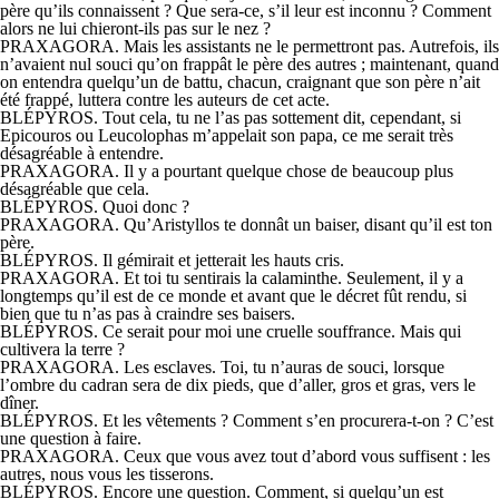
père qu’ils connaissent ? Que sera-ce, s’il leur est inconnu ? Comment
alors ne lui chieront-ils pas sur le nez ?
PRAXAGORA. Mais les assistants ne le permettront pas. Autrefois, ils
n’avaient nul souci qu’on frappât le père des autres ; maintenant, quand
on entendra quelqu’un de battu, chacun, craignant que son père n’ait
été frappé, luttera contre les auteurs de cet acte.
BLÉPYROS. Tout cela, tu ne l’as pas sottement dit, cependant, si
Epicouros ou Leucolophas m’appelait son papa, ce me serait très
désagréable à entendre.
PRAXAGORA. Il y a pourtant quelque chose de beaucoup plus
désagréable que cela.
BLÉPYROS. Quoi donc ?
PRAXAGORA. Qu’Aristyllos te donnât un baiser, disant qu’il est ton
père.
BLÉPYROS. Il gémirait et jetterait les hauts cris.
PRAXAGORA. Et toi tu sentirais la calaminthe. Seulement, il y a
longtemps qu’il est de ce monde et avant que le décret fût rendu, si
bien que tu n’as pas à craindre ses baisers.
BLÉPYROS. Ce serait pour moi une cruelle souffrance. Mais qui
cultivera la terre ?
PRAXAGORA. Les esclaves. Toi, tu n’auras de souci, lorsque
l’ombre du cadran sera de dix pieds, que d’aller, gros et gras, vers le
dîner.
BLÉPYROS. Et les vêtements ? Comment s’en procurera-t-on ? C’est
une question à faire.
PRAXAGORA. Ceux que vous avez tout d’abord vous suffisent : les
autres, nous vous les tisserons.
BLÉPYROS. Encore une question. Comment, si quelqu’un est