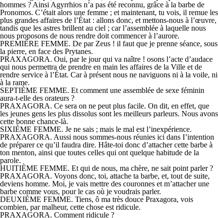
hommes ? Ainsi Agyrrhios n’a pas été reconnu, grâce à la barbe de
Pronomos. C’était alors une femme ; et maintenant, tu vois, il remue les
plus grandes affaires de l’État : allons donc, et mettons-nous à l’œuvre,
tandis que les astres brillent au ciel ; car l’assemblée à laquelle nous
nous proposons de nous rendre doit commencer à l’aurore.
PREMIÈRE FEMME. De par Zeus ! il faut que je prenne séance, sous
la pierre, en face des Prytanes.
PRAXAGORA. Oui, par le jour qui va naître ! osons l’acte d’audace
qui nous permettra de prendre en main les affaires de la Ville et de
rendre service à l’État. Car à présent nous ne naviguons ni à la voile, ni
à la rame.
SEPTIÈME FEMME. Et comment une assemblée de sexe féminin
aura-t-elle des orateurs ?
PRAXAGORA. Ce sera on ne peut plus facile. On dit, en effet, que
les jeunes gens les plus dissolus sont les meilleurs parleurs. Nous avons
cette bonne chance-là.
SIXIÈME FEMME. Je ne sais ; mais le mal est l’inexpérience.
PRAXAGORA. Aussi nous sommes-nous réunies ici dans I’intention
de préparer ce qu’il faudra dire. Hâte-toi donc d’attacher cette barbe à
ton menton, ainsi que toutes celles qui ont quelque habitude de la
parole.
HUITIÈME FEMME. Et qui de nous, ma chère, ne sait point parler ?
PRAXAGORA. Voyons donc, toi, attache ta barbe, et, tout de suite,
deviens homme. Moi, je vais mettre des couronnes et m’attacher une
barbe comme vous, pour le cas où je voudrais parler.
DEUXIÈME FEMME. Tiens, ô ma très douce Praxagora, vois
combien, par malheur, cette chose est ridicule.
PRAXAGORA. Comment ridicule ?