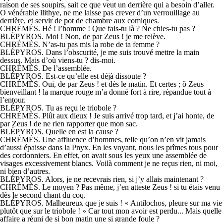
raison de ses soupirs, sait ce que veut un derrière qui a besoin d’aller.
O vénérable llithye, ne me laisse pas crever d’un verrouillage au
derrière, et servir de pot de chambre aux comiques.
CHRÉMÈS. Hé ! l’homme ! Que fais-tu là ? Ne chies-tu pas ?
BLÉPYROS. Moi ! Non, de par Zeus ! je me relève.
CHRÉMÈS. N’as-tu pas mis la robe de ta femme ?
BLÉPYROS. Dans l’obscurité, je me suis trouvé mettre la main
dessus. Mais d’où viens-tu ? dis-moi.
CHRÉMÈS. De l’assemblée.
BLÉPYROS. Est-ce qu’elle est déjà dissoute ?
CHRÉMÈS. Oui, de par Zeus ! et dès le matin. Et certes ; ô Zeus
bienveillant ! la marque rouge m’a donné fort à rire, répandue tout à
l’entour.
BLÉPYROS. Tu as reçu le triobole ?
CHRÉMÈS. Plût aux dieux ! Je suis arrivé trop tard, et j’ai honte, de
par Zeus ! de ne rien rapporter que mon sac.
BLÉPYROS. Quelle en est la cause ?
CHRÉMÈS. Une affluence d’hommes, telle qu’on n’en vit jamais
d’aussi épaisse dans la Pnyx. En les voyant, nous les prîmes tous pour
des cordonniers. En effet, on avait sous les yeux une assemblée de
visages excessivement blancs. Voilà comment je ne reçus rien, ni moi,
ni bien d’autres.
BLÉPYROS. Alors, je ne recevrais rien, si j’y allais maintenant ?
CHRÉMÈS. Le moyen ? Pas même, j’en atteste Zeus ! si tu étais venu
dès le second chant du coq.
BLÉPYROS. Malheureux que je suis ! « Antilochos, pleure sur ma vie
plutôt que sur le triobole ! » Car tout mon avoir est perdu... Mais quelle
affaire a réuni de si bon matin une si grande foule ?