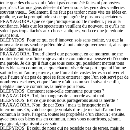
tente que des choses qui n’aient pas encore été faites ni proposées
jusqu’ici. Car nos gens détestent d’avoir sous les yeux des vieilleries
souvent vues... Seulement, il ne faut pas tarder ; mets vite tes idées en
pratique, car la promptitude est ce qui agrée le plus aux spectateurs.
PRAXAGORA. Que ce que j’indiquerai soit le meilleur, j’en ai la
confiance. Mais que les spectateurs veuillent du nouveau et qu’ils ne
soient pas trop attachés aux choses antiques, voilà ce que je redoute
avant tout.
BLÉPYROS. Pour ce qui est d’innover, sois sans crainte, vu que la
nouveauté nous semble préférable à tout autre gouvernement, ainsi que
le dédain des vieilleries.
PRAXAGORA. Tout d’abord que personne, en ce moment, ne me
contredise ni ne m’interroge avant de connaître ma pensée et d’écouter
ma parole. Je dis qu’il faut que tous ceux qui possèdent mettent tous
leurs biens en commun, et que chacun vive de sa part ; que ni l’un ne
soit riche, ni l’autre pauvre ; que l’un ait de vastes terres à cultiver et
que l’autre n’ait pas de quoi se faire enterrer ; que l’un soit servi par de
nombreux esclaves, et que l’autre n’ait pas un seul suivant : enfin,
j’établis une vie commune, la même pour tous.
BLÉPYROS. Comment sera-t-elle commune pour tous ?
PRAXAGORA. Toi, tu mangeras de la merde avant moi.
BLÉPYROS. Est-ce que nous nous partagerons aussi la merde ?
PRAXAGORA. Non, de par Zeus ! mais ta brusquerie m’a
interrompue. Or, voici ce que je voulais dire : je mettrai d’abord en
commun la terre, l’argent, toutes les propriétés d’un chacun ; ensuite,
avec tous ces biens mis en commun, nous vous nourrirons, gérant,
épargnant, organisant avec soin.
BLÉPYROS. Et celui de nous qui ne possède pas de terres, mais de