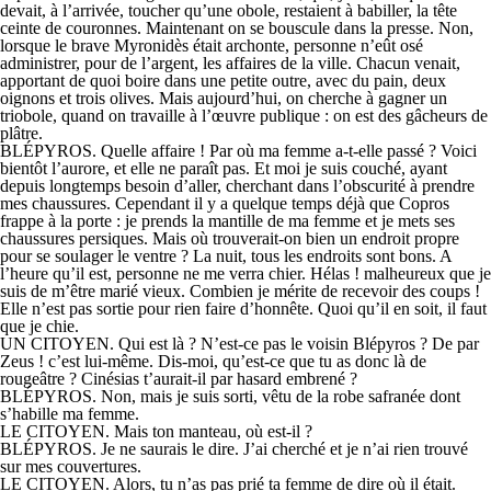
devait, à l’arrivée, toucher qu’une obole, restaient à babiller, la tête
ceinte de couronnes. Maintenant on se bouscule dans la presse. Non,
lorsque le brave Myronidès était archonte, personne n’eût osé
administrer, pour de l’argent, les affaires de la ville. Chacun venait,
apportant de quoi boire dans une petite outre, avec du pain, deux
oignons et trois olives. Mais aujourd’hui, on cherche à gagner un
triobole, quand on travaille à l’œuvre publique : on est des gâcheurs de
plâtre.
BLÉPYROS. Quelle affaire ! Par où ma femme a-t-elle passé ? Voici
bientôt l’aurore, et elle ne paraît pas. Et moi je suis couché, ayant
depuis longtemps besoin d’aller, cherchant dans l’obscurité à prendre
mes chaussures. Cependant il y a quelque temps déjà que Copros
frappe à la porte : je prends la mantille de ma femme et je mets ses
chaussures persiques. Mais où trouverait-on bien un endroit propre
pour se soulager le ventre ? La nuit, tous les endroits sont bons. A
l’heure qu’il est, personne ne me verra chier. Hélas ! malheureux que je
suis de m’être marié vieux. Combien je mérite de recevoir des coups !
Elle n’est pas sortie pour rien faire d’honnête. Quoi qu’il en soit, il faut
que je chie.
UN CITOYEN. Qui est là ? N’est-ce pas le voisin Blépyros ? De par
Zeus ! c’est lui-même. Dis-moi, qu’est-ce que tu as donc là de
rougeâtre ? Cinésias t’aurait-il par hasard embrené ?
BLÉPYROS. Non, mais je suis sorti, vêtu de la robe safranée dont
s’habille ma femme.
LE CITOYEN. Mais ton manteau, où est-il ?
BLÉPYROS. Je ne saurais le dire. J’ai cherché et je n’ai rien trouvé
sur mes couvertures.
LE CITOYEN. Alors, tu n’as pas prié ta femme de dire où il était.