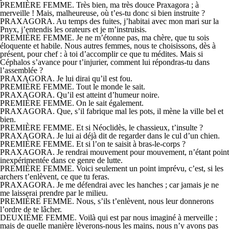
PREMIÈRE FEMME. Très bien, ma très douce Praxagora ; à
merveille ! Mais, malheureuse, où t’es-tu donc si bien instruite ?
PRAXAGORA. Au temps des fuites, j’habitai avec mon mari sur la
Pnyx, j’entendis les orateurs et je m’instruisis.
PREMIÈRE FEMME. Je ne m’étonne pas, ma chère, que tu sois
éloquente et habile. Nous autres femmes, nous te choisissons, dès à
présent, pour chef : à toi d’accomplir ce que tu médites. Mais si
Céphalos s’avance pour t’injurier, comment lui répondras-tu dans
l’assemblée ?
PRAXAGORA. Je lui dirai qu’il est fou.
PREMIÈRE FEMME. Tout le monde le sait.
PRAXAGORA. Qu’il est atteint d’humeur noire.
PREMIÈRE FEMME. On le sait également.
PRAXAGORA. Que, s’il fabrique mal les pots, il mène la ville bel et
bien.
PREMIÈRE FEMME. Et si Néoclidès, le chassieux, t’insulte ?
PRAXAGORA. Je lui ai déjà dit de regarder dans le cul d’un chien.
PREMIÈRE FEMME. Et si l’on te saisit à bras-le-corps ?
PRAXAGORA. Je rendrai mouvement pour mouvement, n’étant point
inexpérimentée dans ce genre de lutte.
PREMIÈRE FEMME. Voici seulement un point imprévu, c’est, si les
archers t’enlèvent, ce que tu feras.
PRAXAGORA. Je me défendrai avec les hanches ; car jamais je ne
me laisserai prendre par le milieu.
PREMIÈRE FEMME. Nous, s’ils t’enlèvent, nous leur donnerons
l’ordre de te lâcher.
DEUXIÈME FEMME. Voilà qui est par nous imaginé à merveille ;
mais de quelle manière lèverons-nous les mains, nous n’y avons pas