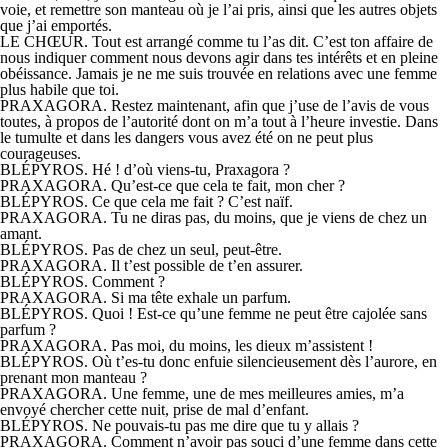
voie, et remettre son manteau où je l’ai pris, ainsi que les autres objets
que j’ai emportés.
LE CHŒUR. Tout est arrangé comme tu l’as dit. C’est ton affaire de
nous indiquer comment nous devons agir dans tes intérêts et en pleine
obéissance. Jamais je ne me suis trouvée en relations avec une femme
plus habile que toi.
PRAXAGORA. Restez maintenant, afin que j’use de l’avis de vous
toutes, à propos de l’autorité dont on m’a tout à l’heure investie. Dans
le tumulte et dans les dangers vous avez été on ne peut plus
courageuses.
BLÉPYROS. Hé ! d’où viens-tu, Praxagora ?
PRAXAGORA. Qu’est-ce que cela te fait, mon cher ?
BLÉPYROS. Ce que cela me fait ? C’est naïf.
PRAXAGORA. Tu ne diras pas, du moins, que je viens de chez un
amant.
BLÉPYROS. Pas de chez un seul, peut-être.
PRAXAGORA. Il t’est possible de t’en assurer.
BLÉPYROS. Comment ?
PRAXAGORA. Si ma tête exhale un parfum.
BLÉPYROS. Quoi ! Est-ce qu’une femme ne peut être cajolée sans
parfum ?
PRAXAGORA. Pas moi, du moins, les dieux m’assistent !
BLÉPYROS. Où t’es-tu donc enfuie silencieusement dès l’aurore, en
prenant mon manteau ?
PRAXAGORA. Une femme, une de mes meilleures amies, m’a
envoyé chercher cette nuit, prise de mal d’enfant.
BLÉPYROS. Ne pouvais-tu pas me dire que tu y allais ?
PRAXAGORA. Comment n’avoir pas souci d’une femme dans cette