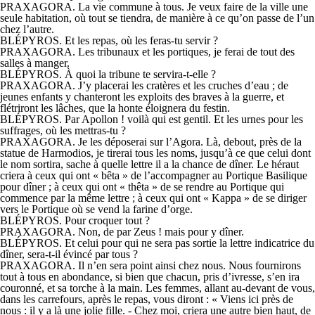
PRAXAGORA. La vie commune à tous. Je veux faire de la ville une
seule habitation, où tout se tiendra, de manière à ce qu’on passe de l’un
chez l’autre.
BLÉPYROS. Et les repas, où les feras-tu servir ?
PRAXAGORA. Les tribunaux et les portiques, je ferai de tout des
salles à manger.
BLÉPYROS. À quoi la tribune te servira-t-elle ?
PRAXAGORA. J’y placerai les cratères et les cruches d’eau ; de
jeunes enfants y chanteront les exploits des braves à la guerre, et
flétriront les lâches, que la honte éloignera du festin.
BLÉPYROS. Par Apollon ! voilà qui est gentil. Et les urnes pour les
suffrages, où les mettras-tu ?
PRAXAGORA. Je les déposerai sur l’Agora. Là, debout, près de la
statue de Harmodios, je tirerai tous les noms, jusqu’à ce que celui dont
le nom sortira, sache à quelle lettre il a la chance de dîner. Le héraut
criera à ceux qui ont « bêta » de l’accompagner au Portique Basilique
pour dîner ; à ceux qui ont « thêta » de se rendre au Portique qui
commence par la même lettre ; à ceux qui ont « Kappa » de se diriger
vers le Portique où se vend la farine d’orge.
BLÉPYROS. Pour croquer tout ?
PRAXAGORA. Non, de par Zeus ! mais pour y dîner.
BLÉPYROS. Et celui pour qui ne sera pas sortie la lettre indicatrice du
dîner, sera-t-il évincé par tous ?
PRAXAGORA. Il n’en sera point ainsi chez nous. Nous fournirons
tout à tous en abondance, si bien que chacun, pris d’ivresse, s’en ira
couronné, et sa torche à la main. Les femmes, allant au-devant de vous,
dans les carrefours, après le repas, vous diront : « Viens ici près de
nous : il y a là une jolie fille. - Chez moi, criera une autre bien haut, de