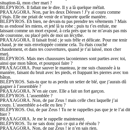
situation-là, mon cher mari ?
BLÉPYROS. Il fallait me le dire. Il y a là quelque méfait.
PRAXAGORA. Non, par les deux Déesses ! J’y ai couru comme
j’étais. Elle me priait de venir de n’importe quelle manière.
BLÉPYROS. Eh bien, ne devais-tu pas prendre tes vêtements ? Mais
tu as endossé les miens, et jeté là ta robe ; puis tu t’es enfuie, me
laissant comme un mort exposé, à cela près que tu ne m’avais pas mis
de couronne, ou placé près de moi un lécythe.
PRAXAGORA. Il faisait froid ; je suis frêle et délicate. Pour me tenir
chaud, je me suis enveloppée comme cela. Tu étais couché
chaudement, et dans tes couvertures, quand je t’ai laissé, mon cher
mari.
BLÉPYROS. Mais mes chaussures laconiennes sont parties avec toi,
ainsi que mon bâton, et pourquoi faire ?
PRAXAGORA. Pour sauver le manteau, je me suis chaussée à ta
manière, faisant du bruit avec les pieds, et frappant les pierres avec ton
bâton.
BLÉPYROS. Sais-tu que tu as perdu un setier de blé, que j’aurais dû
gagner à l’assemblée ?
PRAXAGORA. N’en aie cure. Elle a fait un fort garçon.
BLÉPYROS. L’assemblée ?
PRAXAGORA. Non, de par Zeus ! mais celle chez laquelle j’ai
couru. L’assemblée a-t-elle eu lieu ?
BLÉPYROS. Oui, de par Zeus ! Tu ne te rappelles pas que je te l’ai dit
hier ?
PRAXAGORA. Je me le rappelle maintenant.
BLÉPYROS. Tu ne sais donc pas ce qui a été résolu ?
PRAXAGORA. Non, de par Zeus ! je n’en sais rien.