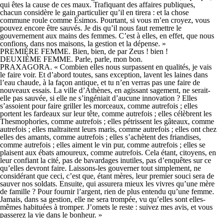
qui êtes la cause de ces maux. Trafiquant des affaires publiques,
chacun considère le gain particulier qu’il en tirera : et la chose
commune roule comme Ésimos. Pourtant, si vous m’en croyez, vous
pouvez encore être sauvés. Je dis qu’il nous faut remettre le
gouvernement aux mains des femmes. C’est à elles, en effet, que nous
confions, dans nos maisons, la gestion et la dépense. »
PREMIÈRE FEMME. Bien, bien, de par Zeus ! bien !
DEUXIÈME FEMME. Parle, parle, mon bon.
PRAXAGORA. « Combien elles nous surpassent en qualités, je vais
le faire voir. Et d’abord toutes, sans exception, lavent les laines dans
l’eau chaude, à la façon antique, et tu n’en verras pas une faire de
nouveaux essais. La ville d’Athènes, en agissant sagement, ne serait-
elle pas sauvée, si elle ne s’ingéniait d’aucune innovation ? Elles
s’assoient pour faire griller les morceaux, comme autrefois ; elles
portent les fardeaux sur leur tête, comme autrefois ; elles célèbrent les
Thesmophories, comme autrefois ; elles pétrissent les gâteaux, comme
autrefois ; elles maltraitent leurs maris, comme autrefois ; elles ont chez
elles des amants, comme autrefois ; elles s’achètent des friandises,
comme autrefois ; elles aiment le vin pur, comme autrefois ; elles se
plaisent aux ébats amoureux, comme autrefois. Cela étant, citoyens, en
leur confiant la cité, pas de bavardages inutiles, pas d’enquêtes sur ce
qu’elles devront faire. Laissons-les gouverner tout simplement, ne
considérant que ceci, c’est que, étant mères, leur premier souci sera de
sauver nos soldats. Ensuite, qui assurera mieux les vivres qu’une mère
de famille ? Pour fournir l’argent, rien de plus entendu qu’une femme.
Jamais, dans sa gestion, elle ne sera trompée, vu qu’elles sont elles-
mêmes habituées à tromper. J’omets le reste : suivez mes avis, et vous
passerez la vie dans le bonheur. »