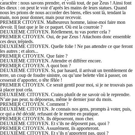
caractère : nous savons prendre, et voilà tout, de par Zeus ! Ainsi font
les dieux : on peut le voir d’après les mains de leurs statues. Quand
nous les prions de nous accorder des biens, elles sont là, tendant la
main, non pour donner, mais pour recevoir.
PREMIER CITOYEN. Malheureux homme, laisse-moi faire mon
devoir. Il faut que je lie ce paquet. Où est la courroie ?
DEUXIÈME CITOYEN. Réellement, tu vas porter cela ?
PREMIER CITOYEN. Oui, de par Zeus ! Attachons donc ensemble
ces deux trépieds.
DEUXIÈME CITOYEN. Quelle folie ! Ne pas attendre ce que feront
les autres ; et alors...
PREMIER CITOYEN. Que faire ?
DEUXIÈME CITOYEN. Attendre et différer encore.
PREMIER CITOYEN. A quoi bon ?
DEUXIÈME CITOYEN. Si, par hasard, il arrivait un tremblement de
terre, un coup de foudre sinistre, ou qu’une belette vînt à passer, on
cesserait d’apporter, o tête fêlée !
PREMIER CITOYEN. Ce serait gentil pour moi, si je ne trouvais pas
à placer tout cela.
DEUXIÈME CITOYEN. Crains plutôt de ne savoir où le reprendre.
N’aie pas peur, tu déposeras, même le dernier jour du mois.
PREMIER CITOYEN. Comment ?
DEUXIÈME CITOYEN. Je connais nos gens, prompts à voter, puis,
ce qui a été décidé, refusant de le mettre en pratique.
PREMIER CITOYEN. Ils déposeront, mon cher.
DEUXIÈME CITOYEN. Et s’ils ne déposent pas, quoi ?
PREMIER CITOYEN. Assurément, ils apporteront.
DEUXIÈME CITOYEN. Et s’ils n’apportent pas, quoi ?