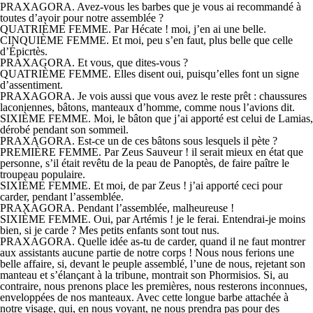
PRAXAGORA. Avez-vous les barbes que je vous ai recommandé à
toutes d’avoir pour notre assemblée ?
QUATRIÈME FEMME. Par Hécate ! moi, j’en ai une belle.
CINQUIÈME FEMME. Et moi, peu s’en faut, plus belle que celle
d’Épicrtès.
PRAXAGORA. Et vous, que dites-vous ?
QUATRIÈME FEMME. Elles disent oui, puisqu’elles font un signe
d’assentiment.
PRAXAGORA. Je vois aussi que vous avez le reste prêt : chaussures
laconiennes, bâtons, manteaux d’homme, comme nous l’avions dit.
SIXIÈME FEMME. Moi, le bâton que j’ai apporté est celui de Lamias,
dérobé pendant son sommeil.
PRAXAGORA. Est-ce un de ces bâtons sous lesquels il pète ?
PREMIÈRE FEMME. Par Zeus Sauveur ! il serait mieux en état que
personne, s’il était revêtu de la peau de Panoptès, de faire paître le
troupeau populaire.
SIXIÈME FEMME. Et moi, de par Zeus ! j’ai apporté ceci pour
carder, pendant l’assemblée.
PRAXAGORA. Pendant l’assemblée, malheureuse !
SIXIÈME FEMME. Oui, par Artémis ! je le ferai. Entendrai-je moins
bien, si je carde ? Mes petits enfants sont tout nus.
PRAXAGORA. Quelle idée as-tu de carder, quand il ne faut montrer
aux assistants aucune partie de notre corps ! Nous nous ferions une
belle affaire, si, devant le peuple assemblé, l’une de nous, rejetant son
manteau et s’élançant à la tribune, montrait son Phormisios. Si, au
contraire, nous prenons place les premières, nous resterons inconnues,
enveloppées de nos manteaux. Avec cette longue barbe attachée à
notre visage, qui, en nous voyant, ne nous prendra pas pour des