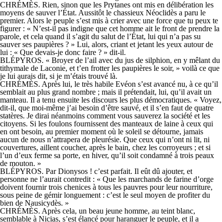
CHRÉMÈS. Rien, sinon que les Prytanes ont mis en délibération les
moyens de sauver l’État. Aussitôt le chassieux Néoclidès a paru le
premier. Alors le peuple s’est mis à crier avec une force que tu peux te
figurer : « N’est-il pas indigne que cet homme ait le front de prendre la
parole, et cela quand il s’agit du salut de l’État, lui qui n’a pas su
sauver ses paupières ? » Lui, alors, criant et jetant les yeux autour de
lui : « Que devais-je donc faire ? » dit-il.
BLÉPYROS. « Broyer de l’ail avec du jus de silphion, en y mêlant du
tithymale de Laconie, et t’en frotter les paupières le soir, » voilà ce que
je lui aurais dit, si je m’étais trouvé là.
CHRÉMÈS. Après lui, le très habile Evéon s’est avancé nu, à ce qu’il
semblait au plus grand nombre ; mais il prétendait, lui, qu’il avait un
manteau. Il a tenu ensuite les discours les plus démocratiques. « Voyez,
dit-il, que moi-même j’ai besoin d’être sauvé, et il s’en faut de quatre
statères. Je dirai néanmoins comment vous sauverez la société et les
citoyens. Si les foulons fournissent des manteaux de laine à ceux qui
en ont besoin, au premier moment où le soleil se détourne, jamais
aucun de nous n’attrapera de pleurésie. Que ceux qui n’ont ni lit, ni
couvertures, aillent coucher, après le bain, chez les corroyeurs ; et si
l’un d’eux ferme sa porte, en hiver, qu’il soit condamné à trois peaux
de mouton. »
BLÉPYROS. Par Dionysos ! c’est parfait. Il eût dû ajouter, et
personne ne l’aurait contredit : « Que les marchands de farine d’orge
doivent fournir trois chenices à tous les pauvres pour leur nourriture,
sous peine de gémir longuement : c’est le seul moyen de profiter du
bien de Nausicydès. »
CHRÉMÈS. Après cela, un beau jeune homme, au teint blanc,
semblable à Nicias, s’est élancé pour haranguer le peuple, et il a