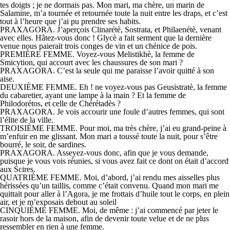
tes doigts ; je ne dormais pas. Mon mari, ma chère, un marin de
Salamine, m’a tournée et retournée toute la nuit entre les draps, et c’est
tout à l’heure que j’ai pu prendre ses habits.
PRAXAGORA. J’aperçois Clinarétè, Sostrata, et Philaenétè, venant
avec elles. Hâtez-vous donc ! Glycè a fait serment que la dernière
venue nous paierait trois conges de vin et un chénice de pois.
PREMIÈRE FEMME. Voyez-vous Melistikhè, la femme de
Smicytion, qui accourt avec les chaussures de son mari ?
PRAXAGORA. C’est la seule qui me paraisse l’avoir quitté à son
aise.
DEUXIÈME FEMME. Eh ! ne voyez-vous pas Geusistratè, la femme
du cabaretier, ayant une lampe à la main ? Et la femme de
Philodorétos, et celle de Chérétadès ?
PRAXAGORA. Je vois accourir une foule d’autres femmes, qui sont
l’élite de la ville.
TROISIÈME FEMME. Pour moi, ma très chère, j’ai eu grand-peine à
m’enfuir en me glissant. Mon mari a toussé toute la nuit, pour s’être
bourré, le soir, de sardines.
PRAXAGORA. Asseyez-vous donc, afin que je vous demande,
puisque je vous vois réunies, si vous avez fait ce dont on était d’accord
aux Scires.
QUATRIÈME FEMME. Moi, d’abord, j’ai rendu mes aisselles plus
hérissées qu’un taillis, comme c’était convenu. Quand mon mari me
quittait pour aller à l’Agora, je me frottais d’huile tout le corps, en plein
air, et je m’exposais debout au soleil
CINQUIÈME FEMME. Moi, de même : j’ai commencé par jeter le
rasoir hors de la maison, afin de devenir toute velue et de ne plus
ressembler en rien à une femme.