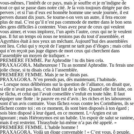
vous-mêmes, l’intérêt de ce pays, mais je souffre et je m’indigne de
tout ce qui se passe dans notre cité. Je la vois toujours dirigée par des
pervers ; et si l’un d’eux est honnête homme une seule journée, il est
pervers durant dix jours. Se tourne-t-on vers un autre, il fera encore
plus de mal. C’est qu’il n’est pas commode de mettre dans le bon sens
des gens difficiles à contenter. Vous avez peur de ceux qui veulent
vous aimer, et vous implorez, l’un après l’autre, ceux qui ne le veulent
pas. Il fut un temps où nous ne tenions pas du tout d’assemblée, et
Agyrrhios était à nos yeux un méchant. Aujourd’hui des assemblées
ont lieu. Celui qui y reçoit de l’argent ne tarit pas d’éloges ; mais celui
qui n’en reçoit pas juge dignes de mort ceux qui cherchent dans
l’assemblée un moyen de trafiquer. »
PREMIÈRE FEMME. Par Aphrodite ! tu dis bien cela.
PRAXAGORA. Malheureuse ! Tu as nommé Aphrodite. Tu ferais une
jolie chose, si tu disais cela à l’assemblée.
PREMIÈRE FEMME. Mais je ne le dirais pas.
PRAXAGORA. N’en prends pas, dès maintenant, l’habitude.
« Lorsque nous délibérions sur la question de l’alliance, on disait que,
si elle n’avait pas lieu, c’en était fait de la ville. Quand elle fut faite, on
se fâcha, et celui qui l’avait conseillée s’enfuit en toute hâte. Il faut
équiper une flotte : le pauvre en est d’avis ; les riches et les laboureurs
sont d’un avis contraire. Vous fâchez-vous contre les Corinthiens, ils se
fâchent contre toi : en ce moment, ils sont bien disposés à ton égard ;
sois bien disposé à leur égard, en ce moment. L=Argien est un
ignorant ; mais Hiéronymos est un habile. Un espoir de salut se ranime,
mais il est restreint. Thrasybule lui-même n’a pas été appelé. »
PREMIÈRE FEMME. L’habile homme !
PRAXAGORA. Voilà un éloge convenable ! « C’est vous, ô peuple,