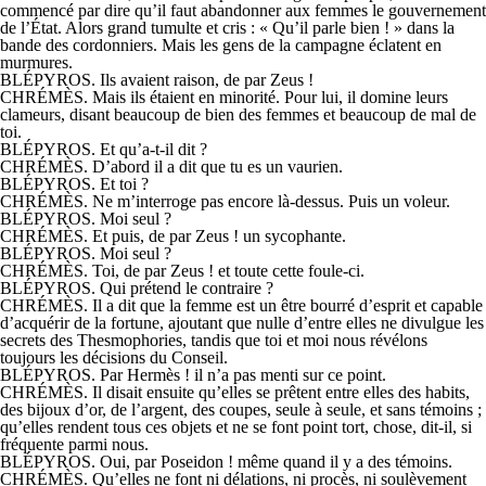
commencé par dire qu’il faut abandonner aux femmes le gouvernement
de l’État. Alors grand tumulte et cris : « Qu’il parle bien ! » dans la
bande des cordonniers. Mais les gens de la campagne éclatent en
murmures.
BLÉPYROS. Ils avaient raison, de par Zeus !
CHRÉMÈS. Mais ils étaient en minorité. Pour lui, il domine leurs
clameurs, disant beaucoup de bien des femmes et beaucoup de mal de
toi.
BLÉPYROS. Et qu’a-t-il dit ?
CHRÉMÈS. D’abord il a dit que tu es un vaurien.
BLÉPYROS. Et toi ?
CHRÉMÈS. Ne m’interroge pas encore là-dessus. Puis un voleur.
BLÉPYROS. Moi seul ?
CHRÉMÈS. Et puis, de par Zeus ! un sycophante.
BLÉPYROS. Moi seul ?
CHRÉMÈS. Toi, de par Zeus ! et toute cette foule-ci.
BLÉPYROS. Qui prétend le contraire ?
CHRÉMÈS. Il a dit que la femme est un être bourré d’esprit et capable
d’acquérir de la fortune, ajoutant que nulle d’entre elles ne divulgue les
secrets des Thesmophories, tandis que toi et moi nous révélons
toujours les décisions du Conseil.
BLÉPYROS. Par Hermès ! il n’a pas menti sur ce point.
CHRÉMÈS. Il disait ensuite qu’elles se prêtent entre elles des habits,
des bijoux d’or, de l’argent, des coupes, seule à seule, et sans témoins ;
qu’elles rendent tous ces objets et ne se font point tort, chose, dit-il, si
fréquente parmi nous.
BLÉPYROS. Oui, par Poseidon ! même quand il y a des témoins.
CHRÉMÈS. Qu’elles ne font ni délations, ni procès, ni soulèvement