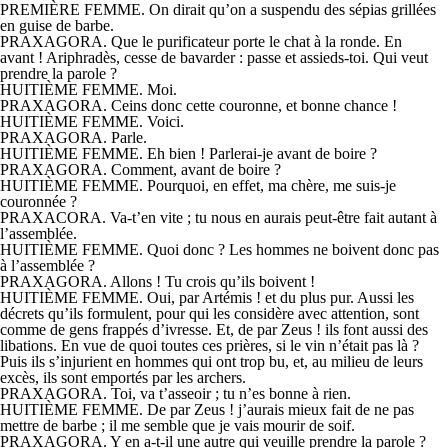
PREMIÈRE FEMME. On dirait qu’on a suspendu des sépias grillées
en guise de barbe.
PRAXAGORA. Que le purificateur porte le chat à la ronde. En
avant ! Ariphradès, cesse de bavarder : passe et assieds-toi. Qui veut
prendre la parole ?
HUITIÈME FEMME. Moi.
PRAXAGORA. Ceins donc cette couronne, et bonne chance !
HUITIÈME FEMME. Voici.
PRAXAGORA. Parle.
HUITIÈME FEMME. Eh bien ! Parlerai-je avant de boire ?
PRAXAGORA. Comment, avant de boire ?
HUITIÈME FEMME. Pourquoi, en effet, ma chère, me suis-je
couronnée ?
PRAXACORA. Va-t’en vite ; tu nous en aurais peut-être fait autant à
l’assemblée.
HUITIÈME FEMME. Quoi donc ? Les hommes ne boivent donc pas
à l’assemblée ?
PRAXAGORA. Allons ! Tu crois qu’ils boivent !
HUITIÈME FEMME. Oui, par Artémis ! et du plus pur. Aussi les
décrets qu’ils formulent, pour qui les considère avec attention, sont
comme de gens frappés d’ivresse. Et, de par Zeus ! ils font aussi des
libations. En vue de quoi toutes ces prières, si le vin n’était pas là ?
Puis ils s’injurient en hommes qui ont trop bu, et, au milieu de leurs
excès, ils sont emportés par les archers.
PRAXAGORA. Toi, va t’asseoir ; tu n’es bonne à rien.
HUITIÈME FEMME. De par Zeus ! j’aurais mieux fait de ne pas
mettre de barbe ; il me semble que je vais mourir de soif.
PRAXAGORA. Y en a-t-il une autre qui veuille prendre la parole ?