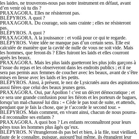
les laides, ne trouverons-nous pas notre instrument en défaut, avant
d’en venir où tu dis ?
PRAXAGORA. Elles ne résisteront pas.
BLÉPYROS. A quoi ?
PRAXAGORA. Du courage, sois sans crainte ; elles ne résisteront
pas.
BLÉPYROS. A quoi ?
PRAXAGORA. A la jouissance : et voilà pour ce qui te regarde.
BLÉPYROS. Votre idée ne manque pas d’un certain sens. Elle est
calculée de manière que la cavité de nulle de vous ne soit vide. Mais
les hommes, que feront-ils ? Elles fuiront les laids et elles courront
après les beaux.
PRAXAGORA. Mais les plus laids guetteront les plus jolis garçons à
l’issue du repas et les observeront dans les endroits publics ; et il ne
sera pas permis aux femmes de coucher avec les beaux, avant de s’être
mises en liesse avec les laids et les petits.
BLÉPYROS. Ainsi, à présent, le nez de Lysicratès aura des aspirations
aussi fières que celui des beaux jeunes gens.
PRAXAGORA. Oui, par Apollon ! c’est un décret démocratique ; et
ce sera une grande confusion pour les fiérots et les porteurs de bagues,
lorsqu’un mal-chaussé lui dira : « Cède le pas tout de suite, et attends,
pendant que je fais la chose, que je t’accorde le second tour. »
BLÉPYROS. Mais comment, en vivant ainsi, chacun de nous pourra-
t-il reconnaître ses enfants ?
PRAXAGORA. A quoi bon ? Les enfants reconnaîtront pour leurs
pères tous les hommes plus âgés qu’eux.
BLÉPYROS. N’étrangleront-ils pas bel et bien, à la file, tout vieillard,
faute de le connaître, puisque, aujourd’hui même, ils étranglent leur