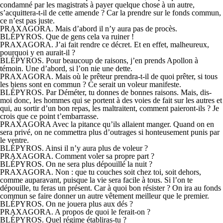
condamné par les magistrats à payer quelque chose à un autre,
s’acquittera-t-il de cette amende ? Car la prendre sur le fonds commun,
ce n’est pas juste.
PRAXAGORA. Mais d’abord il n’y aura pas de procès.
BLÉPYROS. Que de gens cela va ruiner !
PRAXAGORA. J’ai fait rendre ce décret. Et en effet, malheureux,
pourquoi y en aurait-il ?
BLÉPYROS. Pour beaucoup de raisons, j’en prends Apollon à
témoin. Une d’abord, si l’on nie une dette.
PRAXAGORA. Mais où le prêteur prendra-t-il de quoi prêter, si tous
les biens sont en commun ? Ce serait un voleur manifeste.
BLÉPYROS. Par Déméter, tu donnes de bonnes raisons. Mais, dis-
moi donc, les hommes qui se portent à des voies de fait sur les autres et
qui, au sortir d’un bon repas, les maltraitent, comment paieront-ils ? Je
crois que ce point t’embarrasse.
PRAXAGORA Avec la pitance qu’ils allaient manger. Quand on en
sera privé, on ne commettra plus d’outrages si honteusement punis par
le ventre.
BLÉPYROS. Ainsi il n’y aura plus de voleur ?
PRAXAGORA. Comment voler sa propre part ?
BLÉPYROS. On ne sera plus dépouillé la nuit ?
PRAXAGORA. Non : que tu couches soit chez toi, soit dehors,
comme auparavant, puisque la vie sera facile à tous. Si l’on te
dépouille, tu feras un présent. Car à quoi bon résister ? On ira au fonds
commun se faire donner un autre vêtement meilleur que le premier.
BLÉPYROS. On ne jouera plus aux dés ?
PRAXAGORA. A propos de quoi le ferait-on ?
BLÉPYROS. Quel régime établiras-tu ?