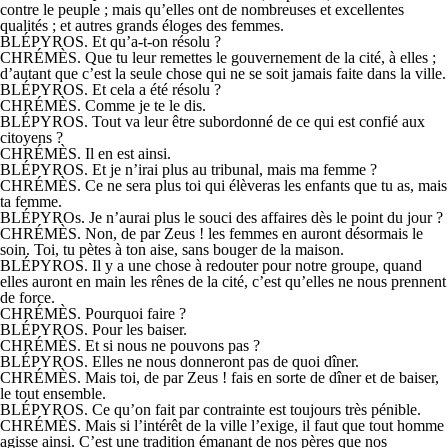
contre le peuple ; mais qu’elles ont de nombreuses et excellentes
qualités ; et autres grands éloges des femmes.
BLÉPYROS. Et qu’a-t-on résolu ?
CHRÉMÈS. Que tu leur remettes le gouvernement de la cité, à elles ;
d’autant que c’est la seule chose qui ne se soit jamais faite dans la ville.
BLÉPYROS. Et cela a été résolu ?
CHRÉMÈS. Comme je te le dis.
BLÉPYROS. Tout va leur être subordonné de ce qui est confié aux
citoyens ?
CHRÉMÈS. Il en est ainsi.
BLÉPYROS. Et je n’irai plus au tribunal, mais ma femme ?
CHRÉMÈS. Ce ne sera plus toi qui élèveras les enfants que tu as, mais
ta femme.
BLÉPYROs. Je n’aurai plus le souci des affaires dès le point du jour ?
CHRÉMÈS. Non, de par Zeus ! les femmes en auront désormais le
soin. Toi, tu pètes à ton aise, sans bouger de la maison.
BLÉPYROS. Il y a une chose à redouter pour notre groupe, quand
elles auront en main les rênes de la cité, c’est qu’elles ne nous prennent
de force.
CHRÉMÈS. Pourquoi faire ?
BLÉPYROS. Pour les baiser.
CHRÉMÈS. Et si nous ne pouvons pas ?
BLÉPYROS. Elles ne nous donneront pas de quoi dîner.
CHRÉMÈS. Mais toi, de par Zeus ! fais en sorte de dîner et de baiser,
le tout ensemble.
BLÉPYROS. Ce qu’on fait par contrainte est toujours très pénible.
CHRÉMÈS. Mais si l’intérêt de la ville l’exige, il faut que tout homme
agisse ainsi. C’est une tradition émanant de nos pères que nos