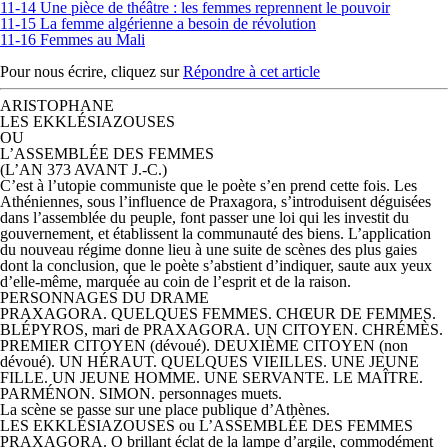
11-14 Une pièce de théâtre : les femmes reprennent le pouvoir
11-15 La femme algérienne a besoin de révolution
11-16 Femmes au Mali
Pour nous écrire, cliquez sur
Répondre à cet article
ARISTOPHANE
LES EKKLÉSIAZOUSES
OU
L’ASSEMBLÉE DES FEMMES
(L’AN 373 AVANT J.-C.)
C’est à l’utopie communiste que le poète s’en prend cette fois. Les
Athéniennes, sous l’influence de Praxagora, s’introduisent déguisées
dans l’assemblée du peuple, font passer une loi qui les investit du
gouvernement, et établissent la communauté des biens. L’application
du nouveau régime donne lieu à une suite de scènes des plus gaies
dont la conclusion, que le poète s’abstient d’indiquer, saute aux yeux
d’elle-même, marquée au coin de l’esprit et de la raison.
PERSONNAGES DU DRAME
PRAXAGORA. QUELQUES FEMMES. CHŒUR DE FEMMES.
BLÉPYROS, mari de PRAXAGORA. UN CITOYEN. CHRÉMÈS.
PREMIER CITOYEN (dévoué). DEUXIÈME CITOYEN (non
dévoué). UN HÉRAUT. QUELQUES VIEILLES. UNE JEUNE
FILLE. UN JEUNE HOMME. UNE SERVANTE. LE MAÎTRE.
PARMÉNON. SIMON. personnages muets.
La scène se passe sur une place publique d’Athènes.
LES EKKLÉSIAZOUSES ou L’ASSEMBLÉE DES FEMMES
PRAXAGORA. O brillant éclat de la lampe d’argile, commodément