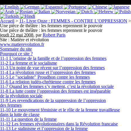
Accueil
>
11- Livre Onze : FEMMES - CONTRE L’OPPRESSION
>
Une pièce de théâtre : les femmes reprennent le pouvoir
Une pièce de théâtre : les femmes reprennent le pouvoir
jeudi 22 mai 2008
,
par
Robert Paris
Site : Matière et révolution
www.matierevolution.fr
Sommaire du site
Pourquoi ce site ?
11-1 L’origine de la famille et de l’oppression des femmes
11-2 La femme et le socialisme
11-3 Un point de vue récent sur l’oppression des femmes
11-4 La révolution russe et l’oppression des femmes
11-5 Le "socialiste" Proudhon contre les femmes
11-6 La religion judéo-chrétienne contre les femmes
11-7 Quand les femmes s’y mettent, c’est la révolution sociale
11-8 La lutte contre l’oppression des femmes est inséparable
de la révolution sociale
11-9 Les revendications de la suppression de l’oppression
des femmes
11-10 Le mouvement féministe et le rôle de la femme travailleuse
dans la lutte de classe
11-11 La question de la femme
11-12 Les femmes révolutionnaires dans la Révolution française
11-13 Le stalinisme et l’oppression de la femme