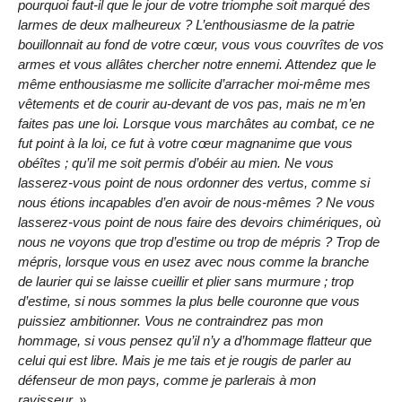
pourquoi faut-il que le jour de votre triomphe soit marqué des
larmes de deux malheureux ? L’enthousiasme de la patrie
bouillonnait au fond de votre cœur, vous vous couvrîtes de vos
armes et vous allâtes chercher notre ennemi. Attendez que le
même enthousiasme me sollicite d’arracher moi-même mes
vêtements et de courir au-devant de vos pas, mais ne m’en
faites pas une loi. Lorsque vous marchâtes au combat, ce ne
fut point à la loi, ce fut à votre cœur magnanime que vous
obéîtes ; qu’il me soit permis d’obéir au mien. Ne vous
lasserez-vous point de nous ordonner des vertus, comme si
nous étions incapables d’en avoir de nous-mêmes ? Ne vous
lasserez-vous point de nous faire des devoirs chimériques, où
nous ne voyons que trop d’estime ou trop de mépris ? Trop de
mépris, lorsque vous en usez avec nous comme la branche
de laurier qui se laisse cueillir et plier sans murmure ; trop
d’estime, si nous sommes la plus belle couronne que vous
puissiez ambitionner. Vous ne contraindrez pas mon
hommage, si vous pensez qu’il n’y a d’hommage flatteur que
celui qui est libre. Mais je me tais et je rougis de parler au
défenseur de mon pays, comme je parlerais à mon
ravisseur. »