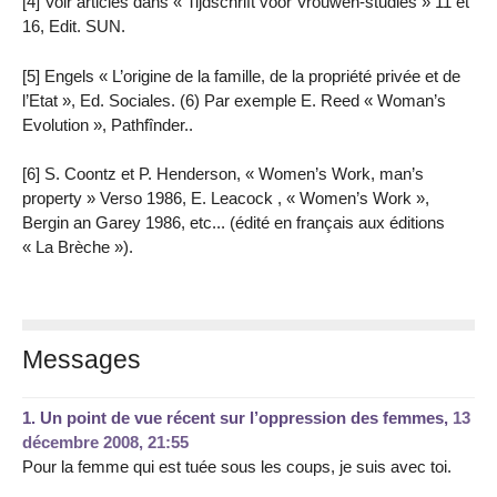
[4] Voir articles dans « Tijdschrift voor Vrouwen-studies » 11 et
16, Edit. SUN.
[5] Engels « L’origine de la famille, de la propriété privée et de
l’Etat », Ed. Sociales. (6) Par exemple E. Reed « Woman’s
Evolution », Pathfînder..
[6] S. Coontz et P. Henderson, « Women’s Work, man’s
property » Verso 1986, E. Leacock , « Women’s Work »,
Bergin an Garey 1986, etc... (édité en français aux éditions
« La Brèche »).
Messages
1.
Un point de vue récent sur l’oppression des femmes,
13
décembre 2008, 21:55
Pour la femme qui est tuée sous les coups, je suis avec toi.