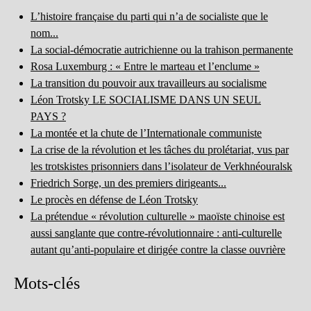
L’histoire française du parti qui n’a de socialiste que le
nom...
La social-démocratie autrichienne ou la trahison permanente
Rosa Luxemburg : « Entre le marteau et l’enclume »
La transition du pouvoir aux travailleurs au socialisme
Léon Trotsky LE SOCIALISME DANS UN SEUL
PAYS ?
La montée et la chute de l’Internationale communiste
La crise de la révolution et les tâches du prolétariat, vus par
les trotskistes prisonniers dans l’isolateur de Verkhnéouralsk
Friedrich Sorge, un des premiers dirigeants...
Le procès en défense de Léon Trotsky
La prétendue « révolution culturelle » maoïste chinoise est
aussi sanglante que contre-révolutionnaire : anti-culturelle
autant qu’anti-populaire et dirigée contre la classe ouvrière
Mots-clés