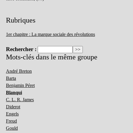
Rubriques
1er chapitre : La marque sociale des révolutions
Rechercher :
Mots-clés dans le même groupe
André Breton
Barta
Benjamin Péret
Blanqui
C. L. R. James
Diderot
Engels
Freud
Gould