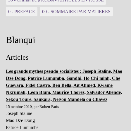
0 - PREFACE
00 - SOMMAIRE PAR MATIERES
Blanqui
Articles
Les grands mythes pseudo-socialistes : Joseph Staline, Mao
Dze Dong, Patrice Lumumba, Gandhi, Ho Chi-minh, Che
Guevara, Fidel Castro, Ben Bella, Aït Ahmed, Kwame
Nkrumah, Léon Blum, Maurice Thorez, Salvador Allende,
Sékou Touré, Sankara, Nelson Mandela ou Chavez
15 octobre 2010, par Robert Paris
Joseph Staline
Mao Dze Dong
Patrice Lumumba