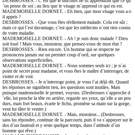
DESBROSSES. - C´est que le discours ne m´apprendrait que ce qu
´on pense de soi ; au lieu que le visage m´apprend ce qui en est.
MADEMOISELLE DORNET. - Eh bien, que mon visage vous a-t-
il appris ?
DESBROSSES. - Que vous êtes réellement malade. Cela est sûr ;
mais ce qui l´est davantage, c´est que les médecins n´ont rien connu
de votre maladie.
MADEMOISELLE DORNET. - Ah ! je suis donc malade ? Dieu
soit loué ! Mais vous, monsieur, que pensez-vous de mon état ?
DESBROSSES. - Rien encore. Un homme qui se respecte ne
prononcera jamais sur un premier coup d´oeil, sur quelques
observations superficielles.
MADEMOISELLE DORNET. - Nous sommes seuls ici ; je n´ai
point de secret pour madame, et vous êtes le maître d´interroger, de
visiter et de voir.
DESBROSSES. - Je n´interroge point, je vous l´ai déjà dit. Quand
les réponses ne signifient rien, les questions sont inutiles. Mais
puisque mademoiselle le permet, voyons. (Desbrosses s´approche d
´elle, lui penche la tête en arrière, regarde ses yeux, qu´elle a un peu
durs, mais fort beaux, écarte le fichu, promène sa main sur la gorge,
veut lui tâter le ventre.)
MADEMOISELLE DORNET. - Mais, monsieur... (Desbrosses,
sans lui répondre, continue de la parcourir, puis il va s´appuyer sur le
dos d´un fauteuil et y reste quelque temps, dans l´attitude d´un
homme qui rêve.)