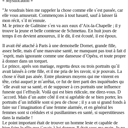
« Mystification »
"Je voudrais bien me rappeler la chose comme elle s´est passée, car
elle vous amuserait. Commençons à tout hasard, sauf à laisser là
mon récit, s´il m´ennuie.
M. le prince de Galitsine s´en va aux eaux d’Aix-la-Chapelle ; il y
trouve la jeune et belle comtesse de Schmettau. En huit jours de
temps il en devient amoureux, il le dit, il est écouté, il est époux.
Il avait été attaché à Paris à une demoiselle Dornet, grande fille,
assez belle, mais d´une mauvaise santé, ne manquant pas tout à fait d
´esprit, mais ignorante comme une danseuse d´Opéra, et toute propre
à donner dans un torquet.
Le prince, après son mariage, regretta deux ou trois portraits qu´il
avait laissés à cette fille, et il me pria de les ravoir, si je pouvais. La
chose n´était pas aisée. Entre plusieurs moyens qui me vinrent en
tête, celui auquel je m´arrêtai, ce fut de tirer parti des inquiétudes qu
´elle avait sur sa santé, et de supposer à ces portraits une influence
funeste qui l´effrayât. Voilà qui est bien ridicule, me direz-vous. D
´accord. Mais d´un autre côté il est si agréable de se bien porter, les
portraits d´un infidèle sont si peu de chose ; il y a un si grand fonds à
faire sur l´imagination d´une femme alarmée, et en général les
femmes sont si crédules et si pusillanimes en santé, si superstitieuses
dans la maladie !
Le point important était de trouver un homme leste et capable de
bien faire le rôle que j´avais à lui donner. Il était sous ma main. Je ne