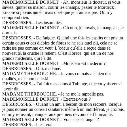
MADEMOISELLE DORNET. - Ah, monsieur le docteur, si vous
saviez, quitter sa maison, courir les champs, passer le Mordeck !
Encore si j´avais aimé ; mais c´est que je n´aimais pas. On n´y
comprend rien.
DESBROSSES. - Les insomnies.
MADEMOISELLE DORNET. - Oh non, je buvais, je mangeais, je
dormais.
DESBROSSES. - De fatigue. Quand une fois les esprits ont pris un
certain cours et ces diables de fibres je ne sais quel pli, cela ne se
redresse pas comme on veut. L´odeur qu´elle a reçue dans sa
nouveauté, la cruche la retient. C´est Horace, qui est un de nos
grands médecins, qui l´a dit.
MADEMOISELLE DORNET. - Monsieur est médecin ?
DESBROSSES. - Oui, madame.
MADAME THERBOUCHE. - Je vous connaissais bien des
qualités, mais non celle-là.
DESBROSSES. - J´ai fait mes cours à Tubinge, et je croyais vous l
´avoir dit.
MADAME THERBOUCHE. - Je ne me le rappelle pas.
MADEMOISELLE DORNET. - Exercez-vous ?
DESBROSSES. - Quand un ami a besoin de mon secours, lorsque
je puis donner un conseil salutaire, même à un indifférent, je croirais,
en m´y refusant, manquer aux premiers devoirs de l´humanité.
MADEMOISELLE DORNET. - Vous êtes étranger ?
DESBROSSES. - Il est vrai.