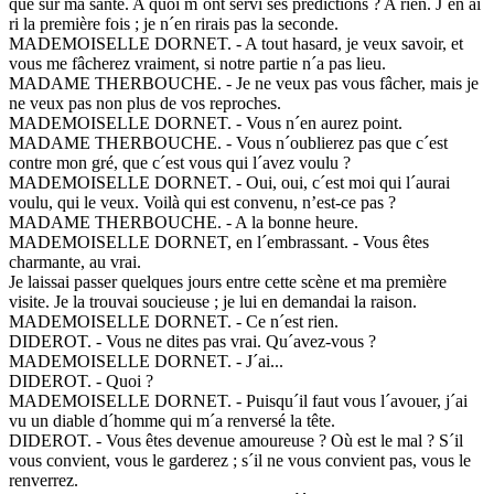
que sur ma santé. A quoi m´ont servi ses prédictions ? A rien. J´en ai
ri la première fois ; je n´en rirais pas la seconde.
MADEMOISELLE DORNET. - A tout hasard, je veux savoir, et
vous me fâcherez vraiment, si notre partie n´a pas lieu.
MADAME THERBOUCHE. - Je ne veux pas vous fâcher, mais je
ne veux pas non plus de vos reproches.
MADEMOISELLE DORNET. - Vous n´en aurez point.
MADAME THERBOUCHE. - Vous n´oublierez pas que c´est
contre mon gré, que c´est vous qui l´avez voulu ?
MADEMOISELLE DORNET. - Oui, oui, c´est moi qui l´aurai
voulu, qui le veux. Voilà qui est convenu, n’est-ce pas ?
MADAME THERBOUCHE. - A la bonne heure.
MADEMOISELLE DORNET, en l´embrassant. - Vous êtes
charmante, au vrai.
Je laissai passer quelques jours entre cette scène et ma première
visite. Je la trouvai soucieuse ; je lui en demandai la raison.
MADEMOISELLE DORNET. - Ce n´est rien.
DIDEROT. - Vous ne dites pas vrai. Qu´avez-vous ?
MADEMOISELLE DORNET. - J´ai...
DIDEROT. - Quoi ?
MADEMOISELLE DORNET. - Puisqu´il faut vous l´avouer, j´ai
vu un diable d´homme qui m´a renversé la tête.
DIDEROT. - Vous êtes devenue amoureuse ? Où est le mal ? S´il
vous convient, vous le garderez ; s´il ne vous convient pas, vous le
renverrez.