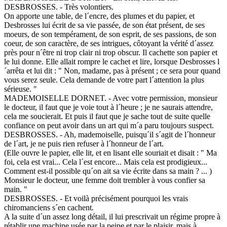
DESBROSSES. - Très volontiers.
On apporte une table, de l´encre, des plumes et du papier, et
Desbrosses lui écrit de sa vie passée, de son état présent, de ses
moeurs, de son tempérament, de son esprit, de ses passions, de son
coeur, de son caractère, de ses intrigues, côtoyant la vérité d´assez
près pour n´être ni trop clair ni trop obscur. Il cachette son papier et
le lui donne. Elle allait rompre le cachet et lire, lorsque Desbrosses l
´arrêta et lui dit : " Non, madame, pas à présent ; ce sera pour quand
vous serez seule. Cela demande de votre part l´attention la plus
sérieuse. "
MADEMOISELLE DORNET. - Avec votre permission, monsieur
le docteur, il faut que je voie tout à l´heure ; je ne saurais attendre,
cela me soucierait. Et puis il faut que je sache tout de suite quelle
confiance on peut avoir dans un art qui m´a paru toujours suspect.
DESBROSSES. - Ah, mademoiselle, puisqu´il s´agit de l´honneur
de l´art, je ne puis rien refuser à l´honneur de l´art.
(Elle ouvre le papier, elle lit, et en lisant elle souriait et disait : " Ma
foi, cela est vrai... Cela l´est encore... Mais cela est prodigieux...
Comment est-il possible qu´on ait sa vie écrite dans sa main ? ... )
Monsieur le docteur, une femme doit trembler à vous confier sa
main. "
DESBROSSES. - Et voilà précisément pourquoi les vrais
chiromanciens s´en cachent.
A la suite d´un assez long détail, il lui prescrivait un régime propre à
rétablir une machine usée par la peine et par le plaisir, mais à