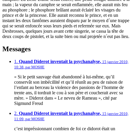
main ; la vapeur du camphre se serait enflammée, elle aurait mis feu
au phosphore ; le phosphore brûlant aurait éclairé les visages du
prince et de la princesse. Elle aurait reconnu le prince, et en un
instant les deux fantômes auraient disparu par le moyen d´une trappe
qui se serait enfoncée sous leurs pieds et refermée sur eux. Mais
Desbrosses, quelques jours avant cette singerie, se cassa la tête de
deux coups de pistolet, et la suite bien ou mal projetée n´eut pas lieu.
Messages
1.
Quand Diderot inventait la psychanalyse,
15 janvier 2010,
10:38
,
par
MOSHE
« Si le petit sauvage était abandonné à lui-même, qu’il
conservât son imbécillité et qu’il réunît au peu de raison de
l’enfant au berceau la violence des passions de l’homme de
trente ans, il tordrait le cou à son père et coucherait avec sa
mère. » Diderot dans « Le neveu de Rameau », cité par
Sigmund Freud
2.
Quand Diderot inventait la psychanalyse,
15 janvier 2010,
11:09
,
par
MOSHE
c’est impréssionnant combien de foi ce didorot était un