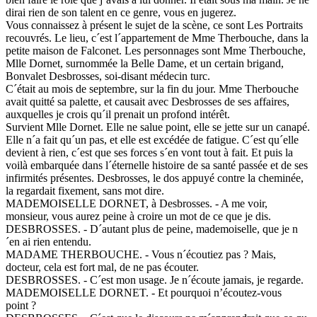
dirai rien de son talent en ce genre, vous en jugerez.
Vous connaissez à présent le sujet de la scène, ce sont Les Portraits
recouvrés. Le lieu, c´est l´appartement de Mme Therbouche, dans la
petite maison de Falconet. Les personnages sont Mme Therbouche,
Mlle Dornet, surnommée la Belle Dame, et un certain brigand,
Bonvalet Desbrosses, soi-disant médecin turc.
C´était au mois de septembre, sur la fin du jour. Mme Therbouche
avait quitté sa palette, et causait avec Desbrosses de ses affaires,
auxquelles je crois qu´il prenait un profond intérêt.
Survient Mlle Dornet. Elle ne salue point, elle se jette sur un canapé.
Elle n´a fait qu´un pas, et elle est excédée de fatigue. C´est qu´elle
devient à rien, c´est que ses forces s´en vont tout à fait. Et puis la
voilà embarquée dans l´éternelle histoire de sa santé passée et de ses
infirmités présentes. Desbrosses, le dos appuyé contre la cheminée,
la regardait fixement, sans mot dire.
MADEMOISELLE DORNET, à Desbrosses. - A me voir,
monsieur, vous aurez peine à croire un mot de ce que je dis.
DESBROSSES. - D´autant plus de peine, mademoiselle, que je n
´en ai rien entendu.
MADAME THERBOUCHE. - Vous n´écoutiez pas ? Mais,
docteur, cela est fort mal, de ne pas écouter.
DESBROSSES. - C´est mon usage. Je n´écoute jamais, je regarde.
MADEMOISELLE DORNET. - Et pourquoi n’écoutez-vous
point ?