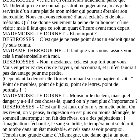
M. Diderot qui ne me connaît pas doit me juger ainsi ; mais je lui
servirais d´un autre plat de mon métier qui pourrait ébranler son
incrédulité. Nous en avons retourné d´aussi éclairés et de plus
méfiants. Qu´il se donne seulement la peine de m´honorer d´une
visite ; mais il faut que ce soit un quart d´heure avant mon départ.
MADEMOISELLE DORNET. - Et pourquoi ?
DESBROSSES. - C´est que je ne reste point dans un endroit quand
j´y suis connu.
MADAME THERBOUCHE. - Il faut que vous nous fassiez voir
cela à mademoiselle et à moi.
DESBROSSES. - Non, mesdames, cela est trop fort pour vous.
Vous en jetteriez des cris de frayeur, on accourrait, et il n´en faudrait
pas davantage pour me perdre.
(Cependant la demoiselle Dornet ruminant sur son papier, disait : "
Point de meubles, point de bijoux, point de lettres, point de
portraits ! ")
MADEMOISELLE DORNET. - Monsieur le docteur, mais quel
danger y a-t-il à ces choses-là, quand on n´y met plus d´importance ?
DESBROSSES. - C´est qu´il est faux qu´on n´y en mette point. On
les revoit, on y pense, la digestion en est plus ou moins dérangée, le
sommeil interrompu ; on fait des rêves, on a des palpitations ; l
´imagination s´échauffe, le sang se brûle, le tempérament se détruit,
on tombe dans un état misérable, et cela sans savoir pourquoi.
Témoin une grande dame d´Allemagne, une dame qui a un nom