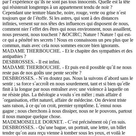
par l´expérience qu´ils ne sont pas tous innocents. Quelle est la tête
qui résisterait longtemps à un appartement tendu de noir ?
Cependant une tenture blanche, noire, rouge, verte ou grise n´est
toujours que de l´étoffe. Si les astres, qui sont à des distances
infinies, versent sur nos têtes des influences qui disposent de nous,
comment nier l´effet des êtres qui nous environnent, nous assaillent,
nous pressent, nous touchent ? &OCIRC; Nature ! Nature ! qui est-
ce qui a pénétré tes secrets ! Nous en connaissons un peu plus que le
commun, mais avec cela nous sommes encore bien ignorants.
MADAME THERBOUCHE. - Et le chapitre des sympathies et des
antipathies ?
DESBROSSES. - Il est infini.
MADAME THERBOUCHE. - Et puis est-il possible qu´il ne nous
reste pas de nos goûts une pente secrète ?
DESBROSSES. - N´en doutez pas. Nous la suivons d´abord sans le
sentir ; sa force s´accroît en nous sourdement, tant et si bien qu´elle
finit à la longue par nous entraîner avec une violence à laquelle on
ne résiste plus. La théologie a voulu s´en mêler ; mais affaire d
´organisation, effet naturel, affaire de médecine. On devient triste
sans raison, à ce qu´on croit, premier symptôme. L´ennui nous
gagne ; nous cherchons à nous dissiper, nous ne le pouvons, partout
il nous manque quelque chose.
MADEMOISELLE DORNET. - C´est précisément où j´en suis.
DESBROSSES. - Qu´une bague, un portrait, une lettre, un billet
tendre qu´on aura reçu vienne à tomber sous les yeux, et voilà le