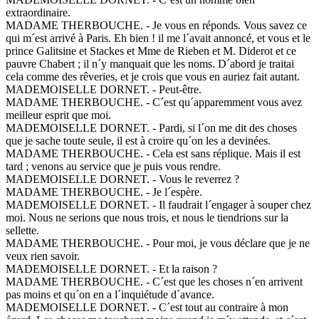
extraordinaire.
MADAME THERBOUCHE. - Je vous en réponds. Vous savez ce
qui m´est arrivé à Paris. Eh bien ! il me l´avait annoncé, et vous et le
prince Galitsine et Stackes et Mme de Rieben et M. Diderot et ce
pauvre Chabert ; il n´y manquait que les noms. D´abord je traitai
cela comme des rêveries, et je crois que vous en auriez fait autant.
MADEMOISELLE DORNET. - Peut-être.
MADAME THERBOUCHE. - C´est qu´apparemment vous avez
meilleur esprit que moi.
MADEMOISELLE DORNET. - Pardi, si l´on me dit des choses
que je sache toute seule, il est à croire qu´on les a devinées.
MADAME THERBOUCHE. - Cela est sans réplique. Mais il est
tard ; venons au service que je puis vous rendre.
MADEMOISELLE DORNET. - Vous le reverrez ?
MADAME THERBOUCHE. - Je l´espère.
MADEMOISELLE DORNET. - Il faudrait l´engager à souper chez
moi. Nous ne serions que nous trois, et nous le tiendrions sur la
sellette.
MADAME THERBOUCHE. - Pour moi, je vous déclare que je ne
veux rien savoir.
MADEMOISELLE DORNET. - Et la raison ?
MADAME THERBOUCHE. - C´est que les choses n´en arrivent
pas moins et qu´on en a l´inquiétude d´avance.
MADEMOISELLE DORNET. - C´est tout au contraire à mon