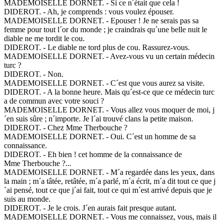
MADEMOISELLE DORNET. - Si ce n´était que cela !
DIDEROT. - Ah, je comprends : vous voulez épouser.
MADEMOISELLE DORNET. - Epouser ! Je ne serais pas sa
femme pour tout l´or du monde ; je craindrais qu´une belle nuit le
diable ne me tordit le cou.
DIDEROT. - Le diable ne tord plus de cou. Rassurez-vous.
MADEMOISELLE DORNET. - Avez-vous vu un certain médecin
turc ?
DIDEROT. - Non.
MADEMOISELLE DORNET. - C´est que vous aurez sa visite.
DIDEROT. - A la bonne heure. Mais qu´est-ce que ce médecin turc
a de commun avec votre souci ?
MADEMOISELLE DORNET. - Vous allez vous moquer de moi, j
´en suis sûre ; n´importe. Je l´ai trouvé clans la petite maison.
DIDEROT. - Chez Mme Therbouche ?
MADEMOISELLE DORNET. - Oui. C´est un homme de sa
connaissance.
DIDEROT. - Eh bien ! cet homme de la connaissance de
Mme Therbouche ?...
MADEMOISELLE DORNET. - M´a regardée dans les yeux, dans
la main ; m´a tâtée, retâtée, m´a parlé, m´a écrit, m´a dit tout ce que j
´ai pensé, tout ce que j´ai fait, tout ce qui m´est arrivé depuis que je
suis au monde.
DIDEROT. - Je le crois. J´en aurais fait presque autant.
MADEMOISELLE DORNET. - Vous me connaissez, vous, mais il