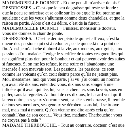
MADEMOISELLE DORNET. - Et que peut-il m´arriver de pis ?
DESBROSSES. - C´est que le peu de graisse qui reste se fonde ;
que la peau se noircisse et se colle sur les os ; que le feu prenne au
squelette ; que les yeux s´allument comme deux chandelles, et que la
raison se perde. Alors c´est du délire, c´est de la fureur.
MADEMOISELLE DORNET. - Finissez, monsieur le docteur,
vous me donnez la chair de poule.
DESBROSSES. - C´est le dernier période qui est affreux, c´est la
queue des passions qui est à redouter ; cette queue-là n´a point de
fin. Aussi je m´attache d´abord à la vie, aux moeurs, aux goûts, aux
passions d´un malade. J´exige le sacrifice de toutes ces guenilles qui
ne signifient plus rien pour le bonheur et qui peuvent avoir des suites
si funestes. Si on me les refuse, je me retire et j´abandonne une
insensée à son mauvais sort. Les passions, les passions, ce sont
comme les volcans qu´on croit éteints parce qu´ils ne jettent plus.
Moi, mesdames, moi qui vous parle, j´ai vu, j´ai connu un homme
qui avait été dix ans, entendez-vous, dix ans sans songer à une
infidèle qu´il avait quittée, lui, sans la chercher, sans la voir, sans en
parler, sans la regretter. Au bout de ces dix ans, le hasard veut qu´il
la rencontre ; ses yeux s´obcurcissent, sa tête s´embarrasse, il tremble
de tous ses membres, ses genoux se dérobent sous lui, il se trouve
mal, mais mal à mourir. Qu´on vienne me dire après cela qu´on
connaît l´état de son coeur... Vous riez, madame Therbouche ; vous
ne croyez pas à cela ?
MADAME THERBOUCHE. - Tout au contraire, docteur, c´est que