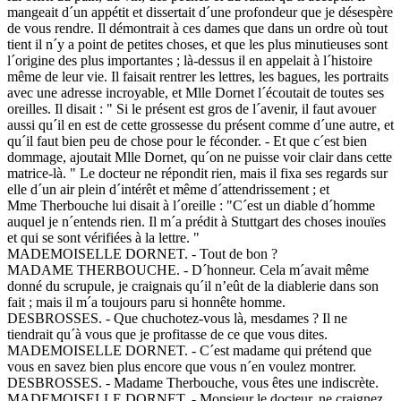
mangeait d´un appétit et dissertait d´une profondeur que je désespère
de vous rendre. Il démontrait à ces dames que dans un ordre où tout
tient il n´y a point de petites choses, et que les plus minutieuses sont
l´origine des plus importantes ; là-dessus il en appelait à l´histoire
même de leur vie. Il faisait rentrer les lettres, les bagues, les portraits
avec une adresse incroyable, et Mlle Dornet l´écoutait de toutes ses
oreilles. Il disait : " Si le présent est gros de l´avenir, il faut avouer
aussi qu´il en est de cette grossesse du présent comme d´une autre, et
qu´il faut bien peu de chose pour le féconder. - Et que c´est bien
dommage, ajoutait Mlle Dornet, qu´on ne puisse voir clair dans cette
matrice-là. " Le docteur ne répondit rien, mais il fixa ses regards sur
elle d´un air plein d´intérêt et même d´attendrissement ; et
Mme Therbouche lui disait à l´oreille : "C´est un diable d´homme
auquel je n´entends rien. Il m´a prédit à Stuttgart des choses inouïes
et qui se sont vérifiées à la lettre. "
MADEMOISELLE DORNET. - Tout de bon ?
MADAME THERBOUCHE. - D´honneur. Cela m´avait même
donné du scrupule, je craignais qu´il n’eût de la diablerie dans son
fait ; mais il m´a toujours paru si honnête homme.
DESBROSSES. - Que chuchotez-vous là, mesdames ? Il ne
tiendrait qu´à vous que je profitasse de ce que vous dites.
MADEMOISELLE DORNET. - C´est madame qui prétend que
vous en savez bien plus encore que vous n´en voulez montrer.
DESBROSSES. - Madame Therbouche, vous êtes une indiscrète.
MADEMOISELLE DORNET. - Monsieur le docteur, ne craignez