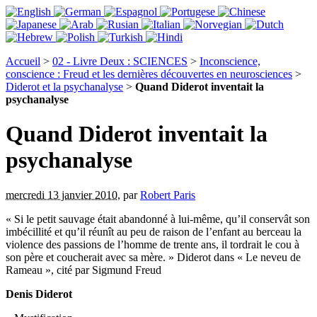
Accueil
>
02 - Livre Deux : SCIENCES
>
Inconscience,
conscience : Freud et les dernières découvertes en neurosciences
>
Diderot et la psychanalyse
>
Quand Diderot inventait la
psychanalyse
Quand Diderot inventait la
psychanalyse
mercredi 13 janvier 2010
,
par
Robert Paris
« Si le petit sauvage était abandonné à lui-même, qu’il conservât son
imbécillité et qu’il réunît au peu de raison de l’enfant au berceau la
violence des passions de l’homme de trente ans, il tordrait le cou à
son père et coucherait avec sa mère. » Diderot dans « Le neveu de
Rameau », cité par Sigmund Freud
Denis Diderot