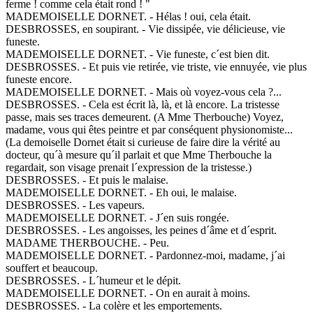
ferme ! comme cela était rond ! "
MADEMOISELLE DORNET. - Hélas ! oui, cela était.
DESBROSSES, en soupirant. - Vie dissipée, vie délicieuse, vie
funeste.
MADEMOISELLE DORNET. - Vie funeste, c´est bien dit.
DESBROSSES. - Et puis vie retirée, vie triste, vie ennuyée, vie plus
funeste encore.
MADEMOISELLE DORNET. - Mais où voyez-vous cela ?...
DESBROSSES. - Cela est écrit là, là, et là encore. La tristesse
passe, mais ses traces demeurent. (A Mme Therbouche) Voyez,
madame, vous qui êtes peintre et par conséquent physionomiste...
(La demoiselle Dornet était si curieuse de faire dire la vérité au
docteur, qu´à mesure qu´il parlait et que Mme Therbouche la
regardait, son visage prenait l´expression de la tristesse.)
DESBROSSES. - Et puis le malaise.
MADEMOISELLE DORNET. - Eh oui, le malaise.
DESBROSSES. - Les vapeurs.
MADEMOISELLE DORNET. - J´en suis rongée.
DESBROSSES. - Les angoisses, les peines d´âme et d´esprit.
MADAME THERBOUCHE. - Peu.
MADEMOISELLE DORNET. - Pardonnez-moi, madame, j´ai
souffert et beaucoup.
DESBROSSES. - L´humeur et le dépit.
MADEMOISELLE DORNET. - On en aurait à moins.
DESBROSSES. - La colère et les emportements.