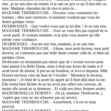
rien ; je ne suis plus un enfant, et je sais un peu ce qu´il faut dire ou
taire. Madame, répondez-lui de moi et priez-le...
MADAME THERBOUCHE. - Docteur, vous connaissez les
femmes ; elles sont curieuses, et madame voudrait que vous lui
disiez quelque chose.
DESBROSSES. - Que voulez-vous que je lui dise ? Je ne sais rien.
MADAME THERBOUCHE. - Vous ne vous êtes pas repenti de m
´avoir parlé. Je connais madame, et je puis vous assurer qu´elle
mérite votre confiance.
DESBROSSES. - Encore une fois, madame, je ne sais rien.
MADAME THERBOUCHE. - Allons, mon petit docteur, mon petit
docteur, ne contrastez pas une belle dame comme celle-là, et dites-lui
quelque chose.
Desbrosses ne demandait pas mieux que de s´avouer sorcier pour
faire plaisir à la Belle Dame, mais il était une heure du matin et il
avait envie de dormir. Il prit un air boudeur, se leva et disparut. Mlle
Dornet eut beau crier du haut de l´escalier " Monsieur le docteur,
monsieur ", le bruit de la porte lui apprit qu´il était déjà dans la rue.
Elle rentra bien fâchée de ne lui avoir pas offert son carrosse, du
moins elle aurait su sa demeure... Et voilà nos deux femmes seules.
MADEMOISELLE DORNET. - Ah çà, madame Therbouche, j
´espère que vous ne me refuserez pas un service.
MADAME THERBOUCHE. - Assurément, s´il est en mon
pouvoir.
MADEMOISELLE DORNET. - C´est un homme bien