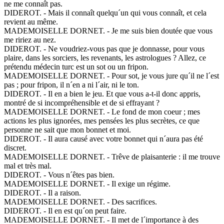
ne me connaît pas.
DIDEROT. - Mais il connaît quelqu´un qui vous connaît, et cela
revient au même.
MADEMOISELLE DORNET. - Je me suis bien doutée que vous
me ririez au nez.
DIDEROT. - Ne voudriez-vous pas que je donnasse, pour vous
plaire, dans les sorciers, les revenants, les astrologues ? Allez, ce
prétendu médecin turc est un sot ou un fripon.
MADEMOISELLE DORNET. - Pour sot, je vous jure qu´il ne l´est
pas ; pour fripon, il n´en a ni l´air, ni le ton.
DIDEROT. - Il en a bien le jeu. Et que vous a-t-il donc appris,
montré de si incompréhensible et de si effrayant ?
MADEMOISELLE DORNET. - Le fond de mon coeur ; mes
actions les plus ignorées, mes pensées les plus secrètes, ce que
personne ne sait que mon bonnet et moi.
DIDEROT. - Il aura causé avec votre bonnet qui n´aura pas été
discret.
MADEMOISELLE DORNET. - Trêve de plaisanterie : il me trouve
mal et très mal.
DIDEROT. - Vous n´êtes pas bien.
MADEMOISELLE DORNET. - Il exige un régime.
DIDEROT. - Il a raison.
MADEMOISELLE DORNET. - Des sacrifices.
DIDEROT. - Il en est qu´on peut faire.
MADEMOISELLE DORNET. - Il met de l´importance à des