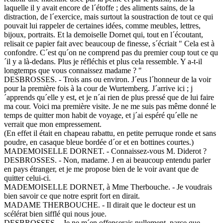
laquelle il y avait encore de l´étoffe ; des aliments sains, de la
distraction, de l´exercice, mais surtout la soustraction de tout ce qui
pouvait lui rappeler de certaines idées, comme meubles, lettres,
bijoux, portraits. Et la demoiselle Dornet qui, tout en l´écoutant,
relisait ce papier fait avec beaucoup de finesse, s´écriait " Cela est à
confondre. C´est qu´on ne comprend pas du premier coup tout ce qu
´il y a là-dedans. Plus je réfléchis et plus cela ressemble. Y a-t-il
longtemps que vous connaissez madame ? "
DESBROSSES. - Trois ans ou environ. J´eus l´honneur de la voir
pour la première fois à la cour de Wurtemberg. J´arrive ici ; j
´apprends qu´elle y est, et je n´ai rien de plus pressé que de lui faire
ma cour. Voici ma première visite. Je ne me suis pas même donné le
temps de quitter mon habit de voyage, et j´ai espéré qu´elle ne
verrait que mon empressement.
(En effet il était en chapeau rabattu, en petite perruque ronde et sans
poudre, en casaque bleue bordée d´or et en bottines courtes.)
MADEMOISELLE DORNET. - Connaissez-vous M. Diderot ?
DESBROSSES. - Non, madame. J en ai beaucoup entendu parler
en pays étranger, et je me propose bien de le voir avant que de
quitter celui-ci.
MADEMOISELLE DORNET, à Mme Therbouche. - Je voudrais
bien savoir ce que notre esprit fort en dirait.
MADAME THERBOUCHE. - Il dirait que le docteur est un
scélérat bien sifflé qui nous joue.
DESBROSSES. - Je ne m´en offenserais nullement, parce que