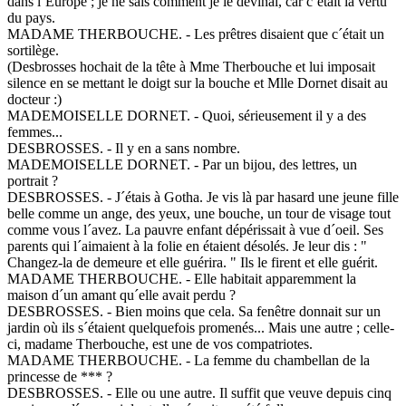
dans l´Europe ; je ne sais comment je le devinai, car c´était la vertu
du pays.
MADAME THERBOUCHE. - Les prêtres disaient que c´était un
sortilège.
(Desbrosses hochait de la tête à Mme Therbouche et lui imposait
silence en se mettant le doigt sur la bouche et Mlle Dornet disait au
docteur :)
MADEMOISELLE DORNET. - Quoi, sérieusement il y a des
femmes...
DESBROSSES. - Il y en a sans nombre.
MADEMOISELLE DORNET. - Par un bijou, des lettres, un
portrait ?
DESBROSSES. - J´étais à Gotha. Je vis là par hasard une jeune fille
belle comme un ange, des yeux, une bouche, un tour de visage tout
comme vous l´avez. La pauvre enfant dépérissait à vue d´oeil. Ses
parents qui l´aimaient à la folie en étaient désolés. Je leur dis : "
Changez-la de demeure et elle guérira. " Ils le firent et elle guérit.
MADAME THERBOUCHE. - Elle habitait apparemment la
maison d´un amant qu´elle avait perdu ?
DESBROSSES. - Bien moins que cela. Sa fenêtre donnait sur un
jardin où ils s´étaient quelquefois promenés... Mais une autre ; celle-
ci, madame Therbouche, est une de vos compatriotes.
MADAME THERBOUCHE. - La femme du chambellan de la
princesse de *** ?
DESBROSSES. - Elle ou une autre. Il suffit que veuve depuis cinq