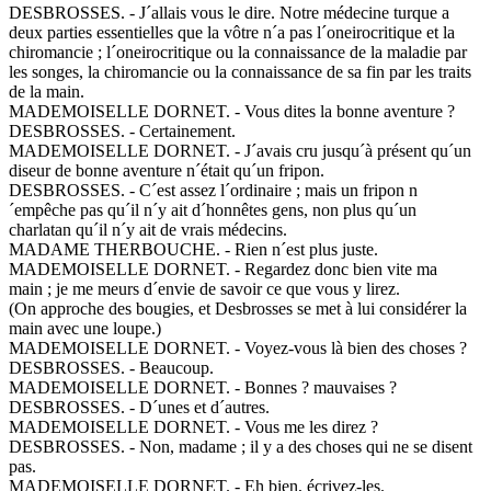
DESBROSSES. - J´allais vous le dire. Notre médecine turque a
deux parties essentielles que la vôtre n´a pas l´oneirocritique et la
chiromancie ; l´oneirocritique ou la connaissance de la maladie par
les songes, la chiromancie ou la connaissance de sa fin par les traits
de la main.
MADEMOISELLE DORNET. - Vous dites la bonne aventure ?
DESBROSSES. - Certainement.
MADEMOISELLE DORNET. - J´avais cru jusqu´à présent qu´un
diseur de bonne aventure n´était qu´un fripon.
DESBROSSES. - C´est assez l´ordinaire ; mais un fripon n
´empêche pas qu´il n´y ait d´honnêtes gens, non plus qu´un
charlatan qu´il n´y ait de vrais médecins.
MADAME THERBOUCHE. - Rien n´est plus juste.
MADEMOISELLE DORNET. - Regardez donc bien vite ma
main ; je me meurs d´envie de savoir ce que vous y lirez.
(On approche des bougies, et Desbrosses se met à lui considérer la
main avec une loupe.)
MADEMOISELLE DORNET. - Voyez-vous là bien des choses ?
DESBROSSES. - Beaucoup.
MADEMOISELLE DORNET. - Bonnes ? mauvaises ?
DESBROSSES. - D´unes et d´autres.
MADEMOISELLE DORNET. - Vous me les direz ?
DESBROSSES. - Non, madame ; il y a des choses qui ne se disent
pas.
MADEMOISELLE DORNET. - Eh bien, écrivez-les.