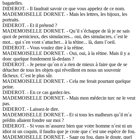
bagatelles.
DIDEROT. - Il faudrait savoir ce que vous appelez de ce nom.
MADEMOISELLE DORNET. - Mais les lettres, les bijoux, les
portraits.
DIDEROT. - Et il prétend ?
MADEMOISELLE DORNET. - Qu’il s´échappe de là je ne sais
quoi de pernicieux, des simulacres... oui, des simulacres, c´est le
mot... qui s´en vont s´attacher... à la tétine... là, dans l´oeil.
DIDEROT. - Vous voulez dire à la rétine.
MADEMOISELLE DORNET. - Oui, oui, à la rétine. Mais il y a
donc quelque fondement là-dedans ?
DIDEROT. - Je pense qu´on n´a rien de mieux à faire que de se
détacher de tous les objets qui réveillent en nous un souvenir
fâcheux. C´est le plus sûr.
MADEMOISELLE DORNET. - Cela me ferait pourtant quelque
peine.
DIDEROT. - En ce cas gardez-les.
MADEMOISELLE DORNET. - Mais mon médecin turc ne le veut
pas.
DIDEROT. - Laissez-le dire.
MADEMOISELLE DORNET. - Et si tous les malheurs qu´il m´a
prédits allaient fondre sur moi ?
DIDEROT. - Si vous m´assurez bien que votre homme n´est ni un
idiot ni un coquin, il faudra que je croie que c´est une espèce de fou.
MADEMOISELLE DORNET. - Sage ou fou, dans le doute, quel