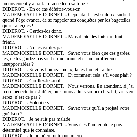
inconvénient y aurait-il d´accéder à sa folie ?
DIDEROT. - En ce cas défaites-vous-en.
MADEMOISELLE DORNET. - Cependant il est si doux, surtout
quand l´âge avance, de se rappeler ses conquêtes par les bagatelles
qu´on a reçues !
DIDEROT. - Gardez-les donc.
MADEMOISELLE DORNET. - Mais il cite des faits qui font
frémir.
DIDEROT. - Ne les gardez pas.
MADEMOISELLE DORNET. - Savez-vous bien que ces gardez-
les, ne les gardez pas sont d´une ironie et d´une indifférence
insupportables ?
DIDEROT. - Si vous l´aimez mieux, faites l´un et l´autre.
MADEMOISELLE DORNET. - Et comment cela, s´il vous plaît ?
DIDEROT. - Confiez-les-moi.
MADEMOISELLE DORNET. - Nous verrons. En attendant, si j´ai
mon médecin turc à dîner, ou si nous allons souper chez lui, vous en
serez, n´est-ce pas ?
DIDEROT. - Volontiers.
MADEMOISELLE DORNET. - Savez-vous qu´il a projeté votre
guérison ?
DIDEROT. - Je ne suis pas malade.
MADEMOISELLE DORNET. - Vous êtes l´incrédule le plus
déterminé que je connaisse.
DIDEROT. - Je ne m´en porte que mieux.