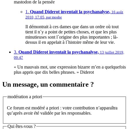
mastodon de la pensée
1.
Quand Diderot inventait la psychanalyse,
16 août
2010, 17:05
,
par
moshe
Il démontrait à ces dames que dans un ordre où tout
tient il n´y a point de petites choses, et que les plus
minutieuses sont l´origine des plus importantes ; là-
dessus il en appelait à l´histoire même de leur vie.
3.
Quand Diderot inventait la psychanalyse,
13 juillet 2019,
09:47
« Un mauvais mot, une expression bizarre m’en a quelquefois
plus appris que dix belles phrases. » Diderot
Un message, un commentaire ?
modération a priori
Ce forum est modéré a priori : votre contribution n’apparaîtra
qu’après avoir été validée par les responsables.
Qui êtes-vous ?