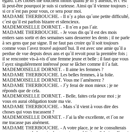
égard. Les choses me touchent moins quand je m´y attends, et c´est
là peut-être pourquoi je suis si curieuse. Ainsi qu´il vienne toujours ;
si ce n´est pas pour vous, ce sera pour moi.
MADAME THERBOUCHE. - Il n´y a plus qu´une petite difficulté,
c´est qu´il est parfois bizarre et silencieux.
MADEMOISELLE DORNET. - Il n´en a pas l´air.
MADAME THERBOUCHE. - Je vous dis qu´il est des mois
entiers sans sortir et des semaines sans desserrer les dents ; il ne parle
à ses gens que par signe. Il ne faut pas croire qu´il soit toujours
comme vous l´avez trouvé aujourd´hui. Il est avec une amie qu´il a
perdue de vue depuis deux ans et qu´il revoit pour la première fois ;
il se rencontre vis-à-vis d´une femme jeune et belle ; il faut que vous
l´ayez singulièrement intéressé pour se lâcher comme il l´a fait.
MADEMOISELLE DORNET. - Il aime les femmes ?
MADAME THERBOUCHE. Les belles femmes, à la folie.
MADEMOISELLE DORNET. Vous me l´amènerez ?
MADAME THERBOUCHE. - J´y ferai de mon mieux ; je ne
réponds que de cela.
MADEMOISELLE DORNET. - Belle, faites cela pour moi ; je
vous en aurai obligation toute ma vie.
MADAME THERBOUCHE. - Mais s´il vient à vous dire des
choses qui vous tracassent ?
MADEMOISELLE DORNET. - J´ai la tête excellente, et l´on ne
me tracasse pas aisément.
MADAME THERBOUCHE. - A votre place, je ne le consulterais