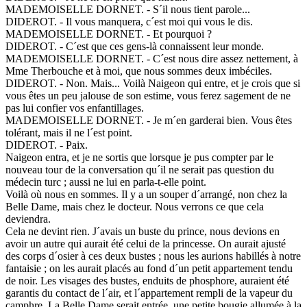
MADEMOISELLE DORNET. - S´il nous tient parole...
DIDEROT. - Il vous manquera, c´est moi qui vous le dis.
MADEMOISELLE DORNET. - Et pourquoi ?
DIDEROT. - C´est que ces gens-là connaissent leur monde.
MADEMOISELLE DORNET. - C´est nous dire assez nettement, à
Mme Therbouche et à moi, que nous sommes deux imbéciles.
DIDEROT. - Non. Mais... Voilà Naigeon qui entre, et je crois que si
vous êtes un peu jalouse de son estime, vous ferez sagement de ne
pas lui confier vos enfantillages.
MADEMOISELLE DORNET. - Je m´en garderai bien. Vous êtes
tolérant, mais il ne l´est point.
DIDEROT. - Paix.
Naigeon entra, et je ne sortis que lorsque je pus compter par le
nouveau tour de la conversation qu´il ne serait pas question du
médecin turc ; aussi ne lui en parla-t-elle point.
Voilà où nous en sommes. Il y a un souper d´arrangé, non chez la
Belle Dame, mais chez le docteur. Nous verrons ce que cela
deviendra.
Cela ne devint rien. J´avais un buste du prince, nous devions en
avoir un autre qui aurait été celui de la princesse. On aurait ajusté
des corps d´osier à ces deux bustes ; nous les aurions habillés à notre
fantaisie ; on les aurait placés au fond d´un petit appartement tendu
de noir. Les visages des bustes, enduits de phosphore, auraient été
garantis du contact de l´air, et l´appartement rempli de la vapeur du
camphre. La Belle Dame serait entrée, une petite bougie allumée à la