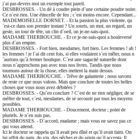
j´ai par-devers moi un exemple tout pareil.
DESBROSSES. - Un dé à coudre plein d´une certaine poudre noire.
Ce n´est rien. Une étincelle de feu ; c´est moins encore. Cependant...
MADEMOISELLE DORNET. - Et la passion la plus violente, qu
´est-ce dans son premier instant ? Un souris, un mot, un regard, un
geste, un tour de tête, un clin d´oeil, un je-ne-sais-quoi.
MADAME THERBOUCHE. - Et ce je-ne-sais-quoi a bouleversé
plus d´un empire.
DESBROSSES. - Fort bien, mesdames, fort bien. Les femmes ! ah !
les femmes ! je l´ai dit cent fois, si elles voulaient s´en mêler, nous n
´aurions qu´à fermer boutique. C´est une sagacité naturelle dont
nous n´approchons pas avec tous nos livres. Tandis que nous
tournons autour de la chose, elles mettent la main dessus.
MADAME THERBOUCHE. - Trêve de galanterie ; nous savons
de reste ce que nous valons. Mais que conclure de toutes les belles
choses que vous nous avez débitées ?
DESBROSSES. - Qu´en conclure ? C´est de ne rien négliger, de se
méfier de tout, c´est, mesdames, de se secourir par tous les moyens
possibles.
MADAME THERBOUCHE. - Doucement, docteur ; point de
pluriels. Je n´en suis pas.
DESBROSSES. - D´accord, madame ; mais vous ne savez pas ce
qui vous attend.
Ici le docteur se rappela qu´il avait peu dîné et qu´il avait faim. On
lui offrit du pain, du vin, des pêches et du raisin qu´il accepta. Il