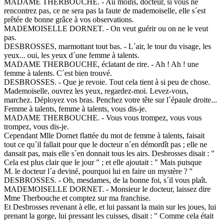
MADAME THERBOUCHE. - Au moins, docteur, si vous ne
rencontrez pas, ce ne sera pas la faute de mademoiselle, elle s´est
prêtée de bonne grâce à vos observations.
MADEMOISELLE DORNET. - On veut guérir ou on ne le veut
pas.
DESBROSSES, marmottant tout bas. - L´air, le tour du visage, les
yeux... oui, les yeux d´une femme à talents.
MADAME THERBOUCHE, éclatant de rire. - Ah ! Ah ! une
femme à talents. C´est bien trouvé.
DESBROSSES. - Que je revoie. Tout cela tient à si peu de chose.
Mademoiselle, ouvrez les yeux, regardez-moi. Levez-vous,
marchez. Déployez vos bras. Penchez votre tête sur l´épaule droite...
Femme à talents, femme à talents, vous dis-je.
MADAME THERBOUCHE. - Vous vous trompez, vous vous
trompez, vous dis-je.
Cependant Mlle Dornet flattée du mot de femme à talents, faisait
tout ce qu´il fallait pour que le docteur n´en démordît pas ; elle ne
dansait pas, mais elle s´en donnait tous les airs. Desbrosses disait : "
Cela est plus clair que le jour " ; et elle ajoutait : " Mais puisque
M. le docteur l´a deviné, pourquoi lui en faire un mystère ? "
DESBROSSES. - Oh, mesdames, de la bonne foi, s´il vous plaît.
MADEMOISELLE DORNET. - Monsieur le docteur, laissez dire
Mme Therbouche et comptez sur ma franchise.
Et Desbrosses revenant à elle, et lui passant la main sur les joues, lui
prenant la gorge, lui pressant les cuisses, disait : " Comme cela était