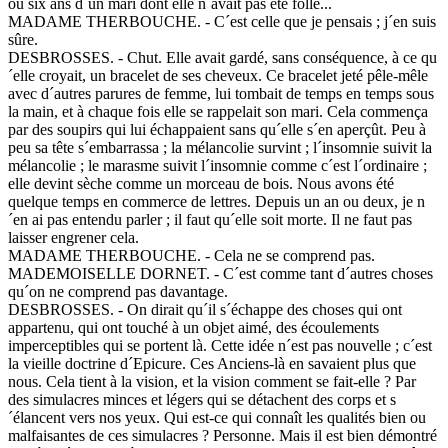
ou six ans d´un mari dont elle n´avait pas été folle...
MADAME THERBOUCHE. - C´est celle que je pensais ; j´en suis
sûre.
DESBROSSES. - Chut. Elle avait gardé, sans conséquence, à ce qu
´elle croyait, un bracelet de ses cheveux. Ce bracelet jeté pêle-mêle
avec d´autres parures de femme, lui tombait de temps en temps sous
la main, et à chaque fois elle se rappelait son mari. Cela commença
par des soupirs qui lui échappaient sans qu´elle s´en aperçût. Peu à
peu sa tête s´embarrassa ; la mélancolie survint ; l´insomnie suivit la
mélancolie ; le marasme suivit l´insomnie comme c´est l´ordinaire ;
elle devint sèche comme un morceau de bois. Nous avons été
quelque temps en commerce de lettres. Depuis un an ou deux, je n
´en ai pas entendu parler ; il faut qu´elle soit morte. Il ne faut pas
laisser engrener cela.
MADAME THERBOUCHE. - Cela ne se comprend pas.
MADEMOISELLE DORNET. - C´est comme tant d´autres choses
qu´on ne comprend pas davantage.
DESBROSSES. - On dirait qu´il s´échappe des choses qui ont
appartenu, qui ont touché à un objet aimé, des écoulements
imperceptibles qui se portent là. Cette idée n´est pas nouvelle ; c´est
la vieille doctrine d´Epicure. Ces Anciens-là en savaient plus que
nous. Cela tient à la vision, et la vision comment se fait-elle ? Par
des simulacres minces et légers qui se détachent des corps et s
´élancent vers nos yeux. Qui est-ce qui connaît les qualités bien ou
malfaisantes de ces simulacres ? Personne. Mais il est bien démontré