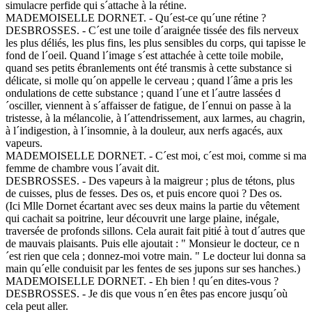
simulacre perfide qui s´attache à la rétine.
MADEMOISELLE DORNET. - Qu´est-ce qu´une rétine ?
DESBROSSES. - C´est une toile d´araignée tissée des fils nerveux
les plus déliés, les plus fins, les plus sensibles du corps, qui tapisse le
fond de l´oeil. Quand l´image s´est attachée à cette toile mobile,
quand ses petits ébranlements ont été transmis à cette substance si
délicate, si molle qu´on appelle le cerveau ; quand l´âme a pris les
ondulations de cette substance ; quand l´une et l´autre lassées d
´osciller, viennent à s´affaisser de fatigue, de l´ennui on passe à la
tristesse, à la mélancolie, à l´attendrissement, aux larmes, au chagrin,
à l´indigestion, à l´insomnie, à la douleur, aux nerfs agacés, aux
vapeurs.
MADEMOISELLE DORNET. - C´est moi, c´est moi, comme si ma
femme de chambre vous l´avait dit.
DESBROSSES. - Des vapeurs à la maigreur ; plus de tétons, plus
de cuisses, plus de fesses. Des os, et puis encore quoi ? Des os.
(Ici Mlle Dornet écartant avec ses deux mains la partie du vêtement
qui cachait sa poitrine, leur découvrit une large plaine, inégale,
traversée de profonds sillons. Cela aurait fait pitié à tout d´autres que
de mauvais plaisants. Puis elle ajoutait : " Monsieur le docteur, ce n
´est rien que cela ; donnez-moi votre main. " Le docteur lui donna sa
main qu´elle conduisit par les fentes de ses jupons sur ses hanches.)
MADEMOISELLE DORNET. - Eh bien ! qu´en dites-vous ?
DESBROSSES. - Je dis que vous n´en êtes pas encore jusqu´où
cela peut aller.