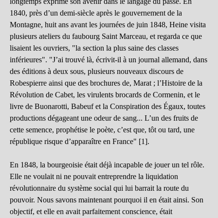
longtemps exprimé son avenir dans le langage du passé. En
1840, près d’un demi-siècle après le gouvernement de la
Montagne, huit ans avant les journées de juin 1848, Heine visita
plusieurs ateliers du faubourg Saint Marceau, et regarda ce que
lisaient les ouvriers, "la section la plus saine des classes
inférieures". "J’ai trouvé là, écrivit-il à un journal allemand, dans
des éditions à deux sous, plusieurs nouveaux discours de
Robespierre ainsi que des brochures de, Marat ; l’Histoire de la
Révolution de Cabet, les virulents brocards de Cormenin, et le
livre de Buonarotti, Babeuf et la Conspiration des Égaux, toutes
productions dégageant une odeur de sang... L’un des fruits de
cette semence, prophétise le poète, c’est que, tôt ou tard, une
république risque d’apparaître en France" [1].
En 1848, la bourgeoisie était déjà incapable de jouer un tel rôle.
Elle ne voulait ni ne pouvait entreprendre la liquidation
révolutionnaire du système social qui lui barrait la route du
pouvoir. Nous savons maintenant pourquoi il en était ainsi. Son
objectif, et elle en avait parfaitement conscience, était