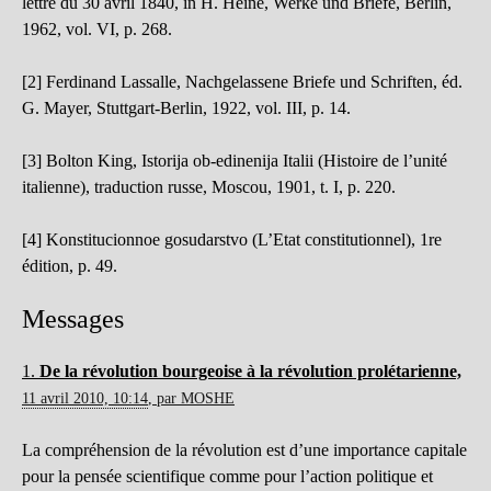
lettre du 30 avril 1840, in H. Heine, Werke und Briefe, Berlin,
1962, vol. VI, p. 268.
[2] Ferdinand Lassalle, Nachgelassene Briefe und Schriften, éd.
G. Mayer, Stuttgart-Berlin, 1922, vol. III, p. 14.
[3] Bolton King, Istorija ob-edinenija Italii (Histoire de l’unité
italienne), traduction russe, Moscou, 1901, t. I, p. 220.
[4] Konstitucionnoe gosudarstvo (L’Etat constitutionnel), 1re
édition, p. 49.
Messages
1.
De la révolution bourgeoise à la révolution prolétarienne,
11 avril 2010, 10:14
,
par
MOSHE
La compréhension de la révolution est d’une importance capitale
pour la pensée scientifique comme pour l’action politique et