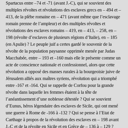
Spartacus entre –74 et -71 (avant J.-C), qui se souvient des
multiples révoltes et révolutions des esclaves grecs en – 494 et –
413, de la plèbe romaine en – 471 (avant même que l’esclavage
romain prenne de l’ampleur) et des multiples révoltes et
révolutions des esclaves romains – 419, en – 413, – 258, en –
198 (révolte d’esclaves de plusieurs régions d’Italie), en – 185
(en Apulie) ? Le peuple juif a certes gardé le souvenir de la
révolte de la population paysanne opprimée menée par Judas
Macchabée, entre – 193 et –160 mais elle le présente comme un
acte de conscience nationale et confessionnel, alors que cette
révolution a opposé des masses rurales à la bourgeoisie juive de
Jérusalem alliés aux maîtres syriens, révolution qui a triomphé
entre -167 et -164. Qui se rappelle de Corfou pour la grande
révolte dans laquelle les femmes étaient à la tête de
l’anéantissement d’une noblesse détestée ? Qui se souvient
d’Eunus, héros légendaire des esclaves de Sicile, qui ont mené
une guerre à Rome de -166 à -132 ? Qui se pense à l’Etat de
Carthage à propos de la révolution des esclaves en – 198 avant
J.-C et de la révolte en Sicile et en Grèce de – 136 à – 129 ?