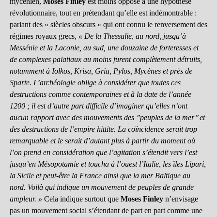
mycénien,
Moses Finley
est moins opposé à une hypothèse
révolutionnaire, tout en prétendant qu’elle est indémontrable :
parlant des « siècles obscurs » qui ont connu le renversement des
régimes royaux grecs,
« De la Thessalie, au nord, jusqu’à
Messénie et la Laconie, au sud, une douzaine de forteresses et
de complexes palatiaux au moins furent complètement détruits,
notamment à Iolkos, Krisa, Gria, Pylos, Mycènes et près de
Sparte. L’archéologie oblige à considérer que toutes ces
destructions comme contemporaines et à la date de l’année
1200 ; il est d’autre part difficile d’imaginer qu’elles n’ont
aucun rapport avec des mouvements des ’’peuples de la mer’’ et
des destructions de l’empire hittite. La coïncidence serait trop
remarquable et le serait d’autant plus à partir du moment où
l’on prend en considération que l’agitation s’étendit vers l’est
jusqu’en Mésopotamie et toucha à l’ouest l’Italie, les îles Lipari,
la Sicile et peut-être la France ainsi que la mer Baltique au
nord. Voilà qui indique un mouvement de peuples de grande
ampleur. »
Cela indique surtout que
Moses Finley
n’envisage
pas un mouvement social s’étendant de part en part comme une