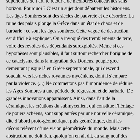
supérieures de l’art, le retour à de médiocres collectivités sans
horizon. Pourquoi ? C’est un sujet dont débattent les historiens.
Les âges Sombres sont des siècles de pauvreté et de désordre. La
ruine des palais plonge la Grèce dans un état de chaos et de
barbarie : ce sont les âges sombres. Cette vague de destruction
est difficile à expliquer. On a invoqué des tremblements de terre,
voire des révoltes des dépendants surexploités. Même si ces
hypothèses sont plausibles, il faut surtout rechercher l’origine de
ce cataclysme dans la migration des Doriens, peuple grec
demeurant jusque là en Grèce septentrionale, qui descend
soudain vers les riches royaumes mycéniens, dont il s’empare
par la violence. (...) Ne commettons pas l’imprudence de réduire
les Âges Sombres à une période de régression et de barbarie. De
grandes innovations apparaissent. Ainsi, dans l’art de la
céramique, les créations du submycénien, qui constitue l’héritage
de potiers achéens, sont supplantées par une nouvelle céramique,
dite d’abord proto-géométrique, puis géométrique, dont les
décors relèvent d’une vision géométrisée du monde. Mais cette
abstraction ne doit rien, quoiqu’on en ait dit, au sang neuf des