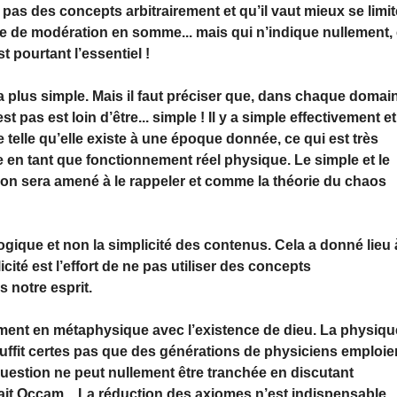
t pas des concepts arbitrairement et qu’il vaut mieux se limit
e de modération en somme... mais qui n’indique nullement, 
t pourtant l’essentiel !
a plus simple. Mais il faut préciser que, dans chaque domai
t pas est loin d’être... simple ! Il y a simple effectivement et
 telle qu’elle existe à une époque donnée, ce qui est très
mple en tant que fonctionnement réel physique. Le simple et le
on sera amené à le rappeler et comme la théorie du chaos
ogique et non la simplicité des contenus. Cela a donné lieu 
ité est l’effort de ne pas utiliser des concepts
 notre esprit.
ement en métaphysique avec l’existence de dieu. La physiqu
 suffit certes pas que des générations de physiciens emploie
uestion ne peut nullement être tranchée en discutant
fait Occam... La réduction des axiomes n’est indispensable