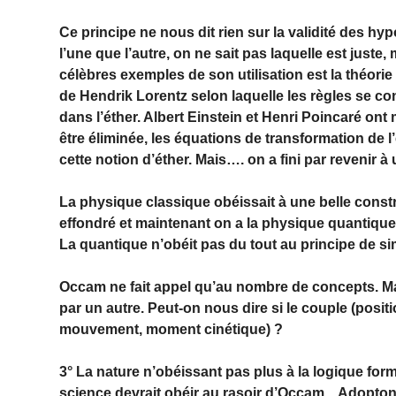
Ce principe ne nous dit rien sur la validité des hy
l’une que l’autre, on ne sait pas laquelle est juste
célèbres exemples de son utilisation est la théorie d
de Hendrik Lorentz selon laquelle les règles se co
dans l’éther. Albert Einstein et Henri Poincaré ont 
être éliminée, les équations de transformation de
cette notion d’éther. Mais…. on a fini par revenir 
La physique classique obéissait à une belle constr
effondré et maintenant on a la physique quantique 
La quantique n’obéit pas du tout au principe de simp
Occam ne fait appel qu’au nombre de concepts. Ma
par un autre. Peut-on nous dire si le couple (positi
mouvement, moment cinétique) ?
3° La nature n’obéissant pas plus à la logique form
science devrait obéir au rasoir d’Occam... Adopton