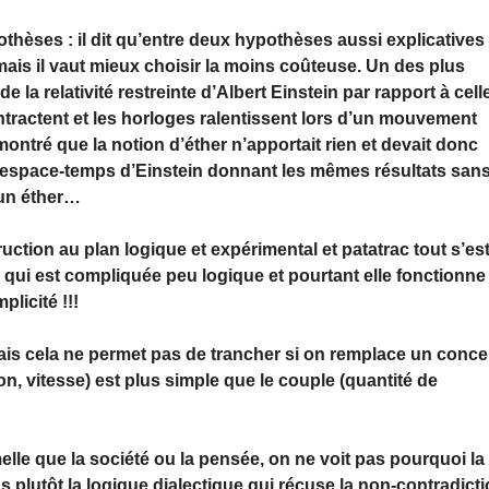
pothèses : il dit qu’entre deux hypothèses aussi explicatives
, mais il vaut mieux choisir la moins coûteuse. Un des plus
e la relativité restreinte d’Albert Einstein par rapport à cell
ntractent et les horloges ralentissent lors d’un mouvement
montré que la notion d’éther n’apportait rien et devait donc
 l’espace-temps d’Einstein donnant les mêmes résultats san
à un éther…
uction au plan logique et expérimental et patatrac tout s’es
qui est compliquée peu logique et pourtant elle fonctionne 
licité !!!
is cela ne permet pas de trancher si on remplace un conce
on, vitesse) est plus simple que le couple (quantité de
elle que la société ou la pensée, on ne voit pas pourquoi la
s plutôt la logique dialectique qui récuse la non-contradict