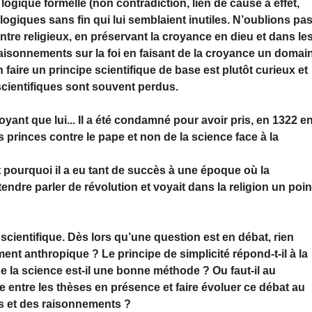
 la logique formelle (non contradiction, lien de cause à effet,
logiques sans fin qui lui semblaient inutiles. N’oublions pa
entre religieux, en préservant la croyance en dieu et dans le
raisonnements sur la foi en faisant de la croyance un domai
En faire un principe scientifique de base est plutôt curieux et
cientifiques sont souvent perdus.
yant que lui... Il a été condamné pour avoir pris, en 1322 e
 princes contre le pape et non de la science face à la
 pourquoi il a eu tant de succès à une époque où la
endre parler de révolution et voyait dans la religion un poin
 scientifique. Dès lors qu’une question est en débat, rien
ment anthropique ? Le principe de simplicité répond-t-il à la
e la science est-il une bonne méthode ? Ou faut-il au
e entre les thèses en présence et faire évoluer ce débat au
s et des raisonnements ?