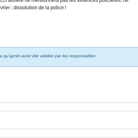
O adhère ne mentionnera pas les violences policières, ne
ier : dissolution de la police !
ra qu’après avoir été validée par les responsables.