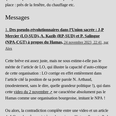
place : près de la fenêtre, du chauffage etc.
Messages
1.
Des pseudo-révolutionnaires dans l’Union sacrée : J-P
Mercier (LO-SUD), A. Kazib (RP-SUD) et P. Salingue
(NPA-CGT) à propos du Hamas,
24 novembre 2023, 22:41
,
par
Alex
Cette brève est assez juste, mais ne sous estime-t-elle pas le
mérite de l’article de LO, qui illustre la capacité d’auto-critique
de cette organisation : LO corrige en effet entièrement dans
l’article cité la position de sa porte parole N. Arthaud,
(modestement, sans le dire, quelle grandeur politique !), qui dans
cette
video du 2 novembre
ne caractérise absolument pas le
Hamas comme une organisation bourgeoise, imitant le NPA !
Ou alors, la contradiction complète entre une video et un article