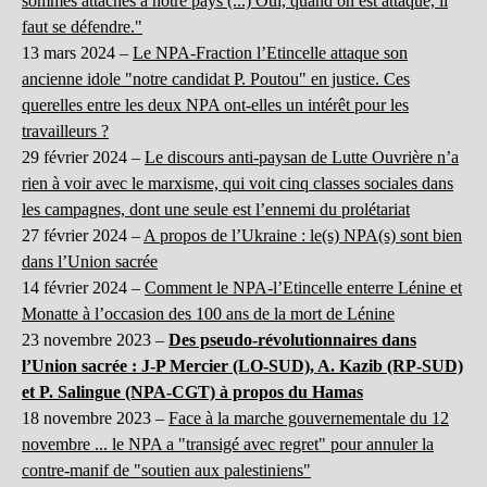
sommes attachés à notre pays (...) Oui, quand on est attaqué, il
faut se défendre."
13 mars 2024 –
Le NPA-Fraction l’Etincelle attaque son
ancienne idole "notre candidat P. Poutou" en justice. Ces
querelles entre les deux NPA ont-elles un intérêt pour les
travailleurs ?
29 février 2024 –
Le discours anti-paysan de Lutte Ouvrière n’a
rien à voir avec le marxisme, qui voit cinq classes sociales dans
les campagnes, dont une seule est l’ennemi du prolétariat
27 février 2024 –
A propos de l’Ukraine : le(s) NPA(s) sont bien
dans l’Union sacrée
14 février 2024 –
Comment le NPA-l’Etincelle enterre Lénine et
Monatte à l’occasion des 100 ans de la mort de Lénine
23 novembre 2023 –
Des pseudo-révolutionnaires dans
l’Union sacrée : J-P Mercier (LO-SUD), A. Kazib (RP-SUD)
et P. Salingue (NPA-CGT) à propos du Hamas
18 novembre 2023 –
Face à la marche gouvernementale du 12
novembre ... le NPA a "transigé avec regret" pour annuler la
contre-manif de "soutien aux palestiniens"