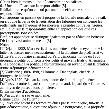
C’était bien le moins qu’on dût attendre de socialistes.
6.- Une loi efficace sur la responsabilité [5].
Il fallait dire ce qu’on entend par une loi « efficace » sur la
responsabilité.
Remarquons en passant qu’à propos de la journée normale du travail,
on a oublié la partie de la législation des fabriques qui concerne les
règlements sur l’hygiène et les mesures à prendre contre les risques,
etc. La loi sur la responsabilité entre en application dès que ces
prescriptions sont violées.
Bref, cet appendice se distingue également par sa rédaction boiteuse.
Dlxi et salvavi animam meam [6].
Notes
[1]Déjà en 1852, Marx écrit, dans une lettre à Wiedemeyer, que « la
lutte des classes mène nécessairement à la dictature du prolétariat ».
[2]Le Parti populaire allemand ou Parti démocrate. fondé en 1865,
groupait la petite bourgeoisie des petits et moyens Etats d’Allemagne.
Elle s’opposait à la politique bismarckienne en revendiquant la création
d’une République démocratique.
[3]Gladstone (1809-1898) : Homme d’Etat anglais, chef de la
bourgeoisie libérale.
[4]Après 1870, Bismarck, sous le nom de kulturkampf, mènera
l’offensive contre le parti catholique allemand, le parti du « Centre »,
au moyen de persécutions policières.
[5]En matière d’accidents.
[6]J’ai dit et j’ai sauvé mon âme.
Lénine dans "De l’Etat" :
"Quelles que soient les formes revêtues par la république, fût-elle la
plus démocratique, si c’est une république bourgeoise, si la propriété