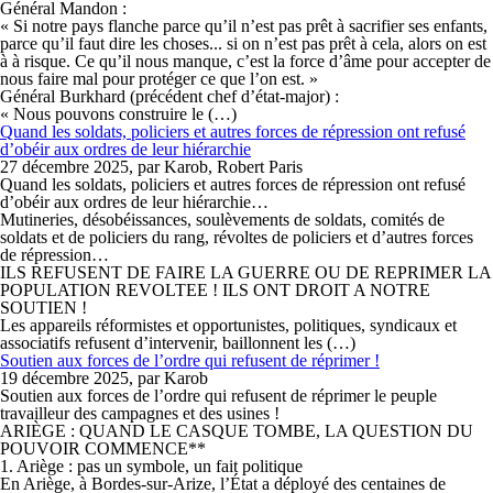
Général Mandon :
« Si notre pays flanche parce qu’il n’est pas prêt à sacrifier ses enfants,
parce qu’il faut dire les choses... si on n’est pas prêt à cela, alors on est
à à risque. Ce qu’il nous manque, c’est la force d’âme pour accepter de
nous faire mal pour protéger ce que l’on est. »
Général Burkhard (précédent chef d’état-major) :
« Nous pouvons construire le (…)
Quand les soldats, policiers et autres forces de répression ont refusé
d’obéir aux ordres de leur hiérarchie
27 décembre 2025, par Karob, Robert Paris
Quand les soldats, policiers et autres forces de répression ont refusé
d’obéir aux ordres de leur hiérarchie…
Mutineries, désobéissances, soulèvements de soldats, comités de
soldats et de policiers du rang, révoltes de policiers et d’autres forces
de répression…
ILS REFUSENT DE FAIRE LA GUERRE OU DE REPRIMER LA
POPULATION REVOLTEE ! ILS ONT DROIT A NOTRE
SOUTIEN !
Les appareils réformistes et opportunistes, politiques, syndicaux et
associatifs refusent d’intervenir, baillonnent les (…)
Soutien aux forces de l’ordre qui refusent de réprimer !
19 décembre 2025, par Karob
Soutien aux forces de l’ordre qui refusent de réprimer le peuple
travailleur des campagnes et des usines !
ARIÈGE : QUAND LE CASQUE TOMBE, LA QUESTION DU
POUVOIR COMMENCE**
1. Ariège : pas un symbole, un fait politique
En Ariège, à Bordes-sur-Arize, l’État a déployé des centaines de