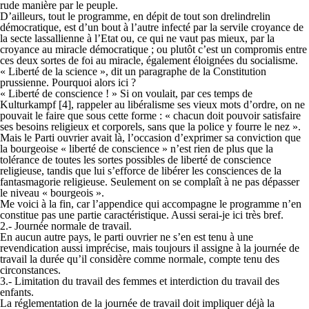
rude manière par le peuple.
D’ailleurs, tout le programme, en dépit de tout son drelindrelin
démocratique, est d’un bout à l’autre infecté par la servile croyance de
la secte lassallienne à l’Etat ou, ce qui ne vaut pas mieux, par la
croyance au miracle démocratique ; ou plutôt c’est un compromis entre
ces deux sortes de foi au miracle, également éloignées du socialisme.
« Liberté de la science », dit un paragraphe de la Constitution
prussienne. Pourquoi alors ici ?
« Liberté de conscience ! » Si on voulait, par ces temps de
Kulturkampf [4], rappeler au libéralisme ses vieux mots d’ordre, on ne
pouvait le faire que sous cette forme : « chacun doit pouvoir satisfaire
ses besoins religieux et corporels, sans que la police y fourre le nez ».
Mais le Parti ouvrier avait là, l’occasion d’exprimer sa conviction que
la bourgeoise « liberté de conscience » n’est rien de plus que la
tolérance de toutes les sortes possibles de liberté de conscience
religieuse, tandis que lui s’efforce de libérer les consciences de la
fantasmagorie religieuse. Seulement on se complaît à ne pas dépasser
le niveau « bourgeois ».
Me voici à la fin, car l’appendice qui accompagne le programme n’en
constitue pas une partie caractéristique. Aussi serai-je ici très bref.
2.- Journée normale de travail.
En aucun autre pays, le parti ouvrier ne s’en est tenu à une
revendication aussi imprécise, mais toujours il assigne à la journée de
travail la durée qu’il considère comme normale, compte tenu des
circonstances.
3.- Limitation du travail des femmes et interdiction du travail des
enfants.
La réglementation de la journée de travail doit impliquer déjà la