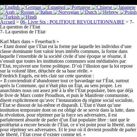
Accueil
>
06- Livre Six : POLITIQUE REVOLUTIONNAIRE
>
7-
La question de l’Etat
7- La question de l’Etat
Karl Marx dans « Feuerbach »
« Etant donné que l’Etat est la forme par laquelle les individus d’une
classe dominante font valoir leurs intérêts communs, la forme dans
laquelle l’ensemble de la société civile d’une époque se résume, il
s’ensuit que toutes les institutions communes sont médiatisées par
l’Etat, reçoivent une forme politique. D’où l’illusion que la loi repose
sur la volonté libre, détachée de sa base réelle. »
Friedrich Engels, est très clair sur cette question :
« Il conviendrait d’abandonner tout ce bavardage sur l’État, surtout
après la Commune, qui n’était plus un État, au sens propre. Les
anarchistes nous ont assez jeté à la tête l’État populaire, bien que déjà
le livre de Marx contre Proudhon, et puis le Manifeste communiste,
disent explicitement qu’avec l’instauration du régime social socialiste,
l’État se dissout de lui-même et disparaît. L’État n’étant qu’une
institution temporaire dont on est obligé de se servir dans la lutte, dans
la révolution, pour réprimer par la force ses adversaires, il est
parfaitement absurde de parler d’un État populaire libre : tant que le
prolétariat a encore besoin de l’État, ce n’est point pour la liberté, mais
pour réprimer ses adversaires. Et le jour où il devient possible de parler
de liberté, l’État cesse d’exister comme tel. »