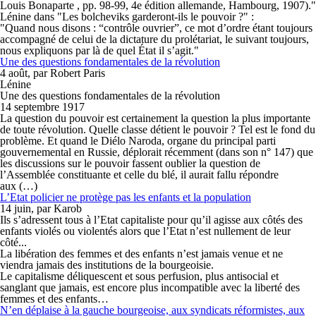
Louis Bonaparte , pp. 98-99, 4e édition allemande, Hambourg, 1907)."
Lénine dans "Les bolcheviks garderont-ils le pouvoir ?" :
"Quand nous disons : “contrôle ouvrier”, ce mot d’ordre étant toujours
accompagné de celui de la dictature du prolétariat, le suivant toujours,
nous expliquons par là de quel État il s’agit."
Une des questions fondamentales de la révolution
4 août, par Robert Paris
Lénine
Une des questions fondamentales de la révolution
14 septembre 1917
La question du pouvoir est certainement la question la plus importante
de toute révolution. Quelle classe détient le pouvoir ? Tel est le fond du
problème. Et quand le Diélo Naroda, organe du principal parti
gouvernemental en Russie, déplorait récemment (dans son n° 147) que
les discussions sur le pouvoir fassent oublier la question de
l’Assemblée constituante et celle du blé, il aurait fallu répondre
aux (…)
L’Etat policier ne protège pas les enfants et la population
14 juin, par Karob
Ils s’adressent tous à l’Etat capitaliste pour qu’il agisse aux côtés des
enfants violés ou violentés alors que l’Etat n’est nullement de leur
côté...
La libération des femmes et des enfants n’est jamais venue et ne
viendra jamais des institutions de la bourgeoisie.
Le capitalisme déliquescent et sous perfusion, plus antisocial et
sanglant que jamais, est encore plus incompatible avec la liberté des
femmes et des enfants…
N’en déplaise à la gauche bourgeoise, aux syndicats réformistes, aux