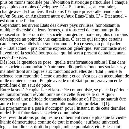
plus ou moins modifiée par l’évolution historique particulière à chaque
pays, plus ou moins développée. L’ « Etat actuel », au contraire,
change avec la frontière. Il est dans l’Empire prusso-allemand autre
qu’en Suisse, en Angleterre autre qu’aux Etats-Unis. L’ « Etat actuel »
est donc une fiction.
Cependant, les divers Etats des divers pays civilisés, nonobstant la
multiple diversité de leurs formes, ont tous ceci de commun qu’ils
reposent sur le terrain de la société bourgeoise moderne, plus ou moins
développée au point de vue capitaliste. C’est ce qui fait que certains
caractères essentiels leur sont communs. En ce sens, on peut parler
d’« Etat actuel » pris comme expression générique. Par contraste avec
l’avenir où la société bourgeoise, qui lui sert à présent de racine, aura
cessé d’exister.
Dès lors, la question se pose : quelle transformation subira l’Etat dans
une société communiste ? Autrement dit quelles fonctions sociales s’y
maintiendront analogues aux fonctions actuelles de l’Etat ? Seule la
science peut répondre à cette question ; et ce n’est pas en accouplant de
mille manières le mot Peuple avec le mot Etat qu’on fera avancer le
problème d’un saut de puce.
Entre la société capitaliste et la société communiste, se place la période
de transformation révolutionnaire de celle-là en celle-ci. A quoi
correspond une période de transition politique où l’Etat ne saurait être
autre chose que la dictature révolutionnaire du prolétariat [1].
Le programme n’a pas à s’occuper, pour l’instant, ni de cette dernière,
ni de l’Etat futur dans la société communiste.
Ses revendications politiques ne contiennent rien de plus que la vieille
litanie démocratique connue de tout le monde : suffrage universel,
législation directe, droit du peuple, milice populaire, etc. Elles sont