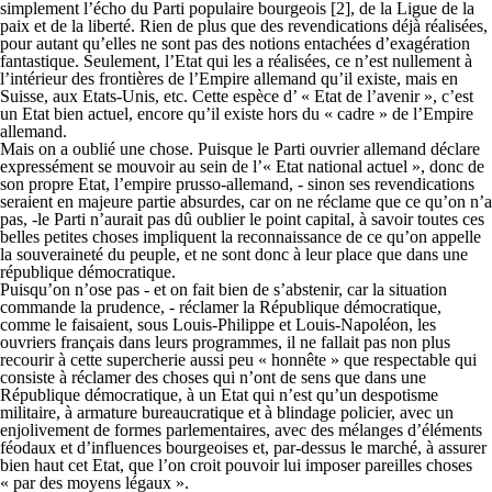
simplement l’écho du Parti populaire bourgeois [2], de la Ligue de la
paix et de la liberté. Rien de plus que des revendications déjà réalisées,
pour autant qu’elles ne sont pas des notions entachées d’exagération
fantastique. Seulement, l’Etat qui les a réalisées, ce n’est nullement à
l’intérieur des frontières de l’Empire allemand qu’il existe, mais en
Suisse, aux Etats-Unis, etc. Cette espèce d’ « Etat de l’avenir », c’est
un Etat bien actuel, encore qu’il existe hors du « cadre » de l’Empire
allemand.
Mais on a oublié une chose. Puisque le Parti ouvrier allemand déclare
expressément se mouvoir au sein de l’« Etat national actuel », donc de
son propre Etat, l’empire prusso-allemand, - sinon ses revendications
seraient en majeure partie absurdes, car on ne réclame que ce qu’on n’a
pas, -le Parti n’aurait pas dû oublier le point capital, à savoir toutes ces
belles petites choses impliquent la reconnaissance de ce qu’on appelle
la souveraineté du peuple, et ne sont donc à leur place que dans une
république démocratique.
Puisqu’on n’ose pas - et on fait bien de s’abstenir, car la situation
commande la prudence, - réclamer la République démocratique,
comme le faisaient, sous Louis-Philippe et Louis-Napoléon, les
ouvriers français dans leurs programmes, il ne fallait pas non plus
recourir à cette supercherie aussi peu « honnête » que respectable qui
consiste à réclamer des choses qui n’ont de sens que dans une
République démocratique, à un Etat qui n’est qu’un despotisme
militaire, à armature bureaucratique et à blindage policier, avec un
enjolivement de formes parlementaires, avec des mélanges d’éléments
féodaux et d’influences bourgeoises et, par-dessus le marché, à assurer
bien haut cet Etat, que l’on croit pouvoir lui imposer pareilles choses
« par des moyens légaux ».