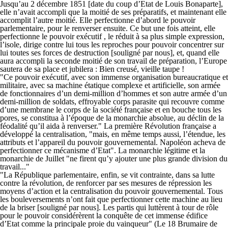
Jusqu’au 2 décembre 1851 [date du coup d’Etat de Louis Bonaparte],
elle n’avait accompli que la moitié de ses préparatifs, et maintenant elle
accomplit l’autre moitié. Elle perfectionne d’abord le pouvoir
parlementaire, pour le renverser ensuite. Ce but une fois atteint, elle
perfectionne le pouvoir exécutif , le réduit à sa plus simple expression,
l’isole, dirige contre lui tous les reproches pour pouvoir concentrer sur
lui toutes ses forces de destruction [souligné par nous], et, quand elle
aura accompli la seconde moitié de son travail de préparation, l’Europe
sautera de sa place et jubilera : Bien creusé, vieille taupe !
"Ce pouvoir exécutif, avec son immense organisation bureaucratique et
militaire, avec sa machine étatique complexe et artificielle, son armée
de fonctionnaires d’un demi-million d’hommes et son autre armée d’un
demi-million de soldats, effroyable corps parasite qui recouvre comme
d’une membrane le corps de la société française et en bouche tous les
pores, se constitua à l’époque de la monarchie absolue, au déclin de la
féodalité qu’il aida à renverser." La première Révolution française a
développé la centralisation, "mais, en même temps aussi, l’étendue, les
attributs et l’appareil du pouvoir gouvernemental. Napoléon acheva de
perfectionner ce mécanisme d’Etat". La monarchie légitime et la
monarchie de Juillet "ne firent qu’y ajouter une plus grande division du
travail..."
"La République parlementaire, enfin, se vit contrainte, dans sa lutte
contre la révolution, de renforcer par ses mesures de répression les
moyens d’action et la centralisation du pouvoir gouvernemental. Tous
les bouleversements n’ont fait que perfectionner cette machine au lieu
de la briser [souligné par nous]. Les partis qui luttèrent à tour de rôle
pour le pouvoir considérèrent la conquête de cet immense édifice
d’Etat comme la principale proie du vainqueur" (Le 18 Brumaire de