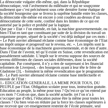
La démocratie vulgaire elle-même, qui, dans la République
démocratique, voit l’avènement du millénaire et qui ne soupçonne
nullement que c’est précisément sous cette dernière forme étatique de
la société bourgeoise que se livrera la suprême bataille entre les classes,
la démocratie elle-même est encore à cent coudées au-dessus d’un
démocratisme de cette sorte, confiné dans les limites de ce qui est
autorisé par la police et prohibé par la logique.
Que par « Etat » l’on entende, en fait, la machine gouvernementale, ou
bien l’Etat en tant que constituant par suite de la division du travail un
organisme propre, séparé de la société c’est déjà indiqué par ces mots :
« Le Parti ouvrier allemand réclame comme base économique de l’Etat
un impôt unique et progressif sur le revenu, etc. ». Les impôts sont la
base économique de la machinerie gouvernementale, et de rien d’autre.
Dans l’Etat de l’avenir, tel qu’il existe en Suisse, cette revendication est
passablement satisfaite. L’impôt sur le revenu suppose des sources de
revenu différentes de classes sociales différentes, donc la société
capitaliste. Par conséquent, il n’y a rien de surprenant si les financial
reformers de Liverpool, - des bourgeois ayant à leur tête le frère de
Gladstone [3], - formulent la même revendication que le programme.
B.- Le Parti ouvrier allemand réclame comme base intellectuelle et
morale de l’Etat :
1.- EDUCATION GENERALE, LA MEME POUR TOUS, DU
PEUPLE par l’Etat. Obligation scolaire pour tous, instruction gratuite.
Education au peuple, la même pour tous ? Qu’est-ce qu’on entend par
ces mots ? Croit-on que, dans la société actuelle. (et l’on n’a à
s’occuper que d’elle), l’éducation puisse être la même pour toutes les
classes ? Ou bien veut-on réduire par la force les classes supérieures à
ne recevoir que cet enseignement restreint de l’école primaire, seul