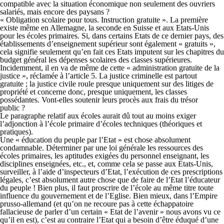
compatible avec la situation économique non seulement des ouvriers
salariés, mais encore des paysans ?
« Obligation scolaire pour tous. Instruction gratuite ». La première
existe même en Allemagne, la seconde en Suisse et aux Etats-Unis
pour les écoles primaires. Si, dans certains Etats de ce dernier pays, des
établissements d’enseignement supérieur sont également « gratuits »,
cela signifie seulement qu’en fait ces Etats imputent sur les chapitres du
budget général les dépenses scolaires des classes supérieures.
Incidemment, il en va de même de cette « administration gratuite de la
justice », réclamée à l’article 5. La justice criminelle est partout
gratuite ; la justice civile roule presque uniquement sur des litiges de
propriété et concerne donc, presque uniquement, les classes
possédantes. Vont-elles soutenir leurs procès aux frais du trésor
public ?
Le paragraphe relatif aux écoles aurait dû tout au moins exiger
l’adjonction à l’école primaire d’écoles techniques (théoriques et
pratiques).
Une « éducation du peuple par l’Etat » est chose absolument
condamnable. Déterminer par une loi générale les ressources des
écoles primaires, les aptitudes exigées du personnel enseignant, les
disciplines enseignées, etc., et, comme cela se passe aux Etats-Unis,
surveiller, à l’aide d’inspecteurs d’Etat, l’exécution de ces prescriptions
légales, c’est absolument autre chose que de faire de l’Etat l’éducateur
du peuple ! Bien plus, il faut proscrire de l’école au même titre toute
influence du gouvernement et de l’Eglise. Bien mieux, dans l’Empire
prusso-allemand (et qu’on ne recoure pas à cette échappatoire
fallacieuse de parler d’un certain « Etat de l’avenir » nous avons vu ce
qu’il en est), c’est au contraire l’Etat qui a besoin d’être éduqué d’une