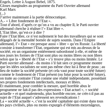
Engels, Lettre à August Bebel, 1875.
Gloses marginales au programme du Parti Ouvrier allemand
Karl Marx
(...)
J’arrive maintenant à la partie démocratique.
A.- « Libre fondement de l’Etat ».
Tout d’abord, d’après ce qu’on a vu au chapitre Il, le Parti ouvrier
allemand cherche à réaliser l’« Etat libre ».
L’Etat libre, qu’est-ce à dire ?
Faire l’Etat libre, ce n’est nullement le but des travailleurs qui se sont
dégagés de la mentalité bornée de sujets soumis. Dans l’Empire
allemand, I’« Etat » est presque aussi « libre » qu’en Russie. La liberté
consiste à transformer l’Etat, organisme qui est mis au-dessus de la
société, en un organisme entièrement subordonné à elle, et même de
nos jours les formes de l’Etat sont plus ou moins libres ou non libres
selon que la « liberté de l’Etat » s’y trouve plus ou moins limitée. Le
Parti ouvrier allemand - du moins s’il fait sien ce programme montre
que les idées socialistes ne sont pas même chez lui à fleur de peau ; au
lieu de traiter la société présente (et cela vaut pour toute société future)
comme le fondement de l’Etat présent (ou futur pour la société future),
on traite au contraire l’Etat comme une réalité indépendante, possédant
ses propres fondements intellectuels, moraux et libres.
Et maintenant, pour combler la mesure, quel horrible abus le
programme ne fait-il pas des expressions « Etat actuel », « société
actuelle » et quel malentendu, plus horrible encore, ne crée-t-il pas au
sujet de l’Etat auquel s’adressent ses revendications !
La « société actuelle », c’est la société capitaliste qui existe dans tous
les pays civilisés, plus ou moins expurgés d’éléments moyenâgeux,