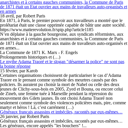
anarchistes et à certains gauches communistes, la Commune de Paris
de 1871 était un Etat ouvrier aux mains de travalleurs auto-organisés et
en armes
18 avril, par Robert Paris
En 1871, à Paris, le premier pouvoir aux travailleurs a montré que le
prolétariat était une classe opprimée capable de bâtir une autre société.
https://www.matierevolution.fr/spip.php?article1185
N’en déplaise à la gauche bourgeoise, aux syndicats réformistes, aux
anarchistes et à certains gauches communistes, la Commune de Paris
de 1871 était un Etat ouvrier aux mains de travalleurs auto-organisés et
en armes...
La Commune de 1871 K. Marx - F. Engels
Prolongements historiques et (…)
Le mythe Adama Traoré et le slogan "désarmer la police" ne sont pas
la bonne réponse
15 février, par Karob
Certaines organisations choisissent de particulariser le cas d’Adama
Traore en le prenant comme symbole des meurtres causés par des
policiers. Ils auraient pu choisir la mort de Nahel ou celle des deux
jeunes de Clichy-sous-bois en 2005, Zyed et Bouna, ou encore celui
de Zineb, une femme tuée à Marseille pendant la répression du
mouvement des Gilets jaunes. Ils ont choisi Adama Traoré non
seulement comme symbole des violences policières mais, pire, comme
martyr et héros ! Là, c’est carrément (…)
Généraux français assassins et imbéciles, racontés par eux-mêmes…
26 janvier, par Robert Paris
Généraux français assassins et imbéciles, racontés par eux-mêmes…
Les généraux, encore appelés "les bouchers" !...