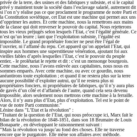
privée de la terre, des usines et des fabriques y subsiste, et si le capital
privé y maintient toute la société dans l’esclavage salarié, autrement dit
si l’on n’y réalise pas ce que proclament le programme de notre Parti et
la Constitution soviétique, cet Etat est une machine qui permet aux uns
d’opprimer les autres. Et cette machine, nous la remettrons aux mains
de la classe qui doit renverser le pouvoir du capital. Nous rejetterons
tous les vieux préjugés selon lesquels l’Etat, c’est l’égalité générale. Ce
n’est qu’un leurre ; tant que l’exploitation subsiste, l’égalité est
impossible. Le grand propriétaire foncier ne peut être l’égal de
l’ouvrier, ni l’affamé du repu. Cet appareil qu’on appelait l’Etat, qui
inspire aux hommes une superstitieuse vénération, ajoutant foi aux
vieilles fables d’après lesquelles l’Etat, c’est le pouvoir du peuple
entier, - le prolétariat le rejette et dit : c’est un mensonge bourgeois.
Cette machine, nous l’avons enlevée aux capitalistes, nous nous en
sommes emparés. Avec cette machine, ou avec ce gourdin, nous
anéantirons toute exploitation ; et quand il ne restera plus sur la terre
aucune possibilité d’exploiter autrui, qu’il ne restera plus ni
propriétaires fonciers, ni propriétaires de fabriques, qu’il n’y aura plus
de gavés d’un côté et d’affamés de l’autre, quand cela sera devenu
impossible, alors seulement nous mettrons cette machine à la ferraille.
Alors, il n’y aura plus d’Etat, plus d’exploitation. Tel est le point de
vue de notre Parti communiste."
Lénine dans "L’Etat et la révolution" :
"Traitant de la question de l’Etat, qui nous préoccupe ici, Marx fait le
bilan de la révolution de 1848-1851, dans son 18 Brumaire de Louis
Bonaparte , en développant le raisonnement suivant :
"Mais la révolution va jusqu’au fond des choses. Elle ne traverse
encore que le purgatoire. Elle mène son affaires avec méthode.