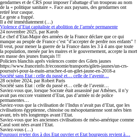
gendarmes et de CRS pour imposer l’abattage d’un troupeau au nom
de la « politique sanitaire ». Face aux paysans, des gendarmes ont
retiré leur casque.
Le geste a frappé.
Il a été immédiatement (…)
Violence d’Etat capitaliste et abolition de l’armée permanente
24 novembre 2025, par Karob
Le chef d’Etat-Major des armées de la France déclare que ce qui
manque au peuple de France c’est "d’accepter de perdre nos enfants" !
Il veut, pour mener la guerre de la France dans les 3 à 4 ans que toute
la population, menée par les maires et le gouvernement, accepte la mort
en masse des jeunes français !!!
Policiers blanchis après violences contre des Gilets jaunes
https://www.franceinfo.fr/economie/transports/gilets-jaunes/un-crs-
poursuivi-pour-la-main-arrachee-d-un-gilet-jaune-en-2018-a
Société sans Etat : celle du passé et… celle de l’avenir…
28 octobre 2024, par Robert Paris
Société sans Etat : celle du passé et… celle de l’avenir…
Saviez-vous que, lorsque Socrate était assassiné par Athènes, il n’y
avait pas enccore vraiment d’Etat, pas d’armée ni de police
permanentes…
Saviez-vous que la civilisation de l’Indus n’avait pas d’Etat, que les
civilisations égyptienne, chinoise ou mésopotamienne sont nées bien
avant, très très longtemps avant l’Etat.
Saviez-vous que les anciennes civilisations de méso-amérique comme
Caral sont nées avant l’Etat.
Saviez-vous (…)
Pourquoi rejeter dos à dos Etat ouvrier et Etat bourgeois revient à…