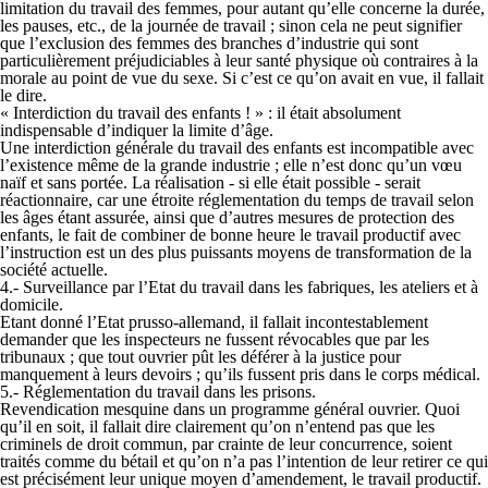
limitation du travail des femmes, pour autant qu’elle concerne la durée,
les pauses, etc., de la journée de travail ; sinon cela ne peut signifier
que l’exclusion des femmes des branches d’industrie qui sont
particulièrement préjudiciables à leur santé physique où contraires à la
morale au point de vue du sexe. Si c’est ce qu’on avait en vue, il fallait
le dire.
« Interdiction du travail des enfants ! » : il était absolument
indispensable d’indiquer la limite d’âge.
Une interdiction générale du travail des enfants est incompatible avec
l’existence même de la grande industrie ; elle n’est donc qu’un vœu
naïf et sans portée. La réalisation - si elle était possible - serait
réactionnaire, car une étroite réglementation du temps de travail selon
les âges étant assurée, ainsi que d’autres mesures de protection des
enfants, le fait de combiner de bonne heure le travail productif avec
l’instruction est un des plus puissants moyens de transformation de la
société actuelle.
4.- Surveillance par l’Etat du travail dans les fabriques, les ateliers et à
domicile.
Etant donné l’Etat prusso-allemand, il fallait incontestablement
demander que les inspecteurs ne fussent révocables que par les
tribunaux ; que tout ouvrier pût les déférer à la justice pour
manquement à leurs devoirs ; qu’ils fussent pris dans le corps médical.
5.- Réglementation du travail dans les prisons.
Revendication mesquine dans un programme général ouvrier. Quoi
qu’il en soit, il fallait dire clairement qu’on n’entend pas que les
criminels de droit commun, par crainte de leur concurrence, soient
traités comme du bétail et qu’on n’a pas l’intention de leur retirer ce qui
est précisément leur unique moyen d’amendement, le travail productif.