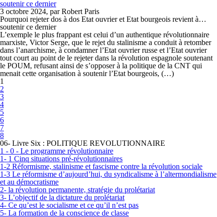
soutenir ce dernier
3 octobre 2024, par Robert Paris
Pourquoi rejeter dos à dos Etat ouvrier et Etat bourgeois revient à…
soutenir ce dernier
L’exemple le plus frappant est celui d’un authentique révolutionnaire
marxiste, Victor Serge, que le rejet du stalinisme a conduit à retomber
dans l’anarchisme, à condamner l’Etat ouvrier russe et l’Etat ouvrier
tout court au point de le rejeter dans la révolution espagnole soutenant
le POUM, refusant ainsi de s’opposer à la politique de la CNT qui
menait cette organisation à soutenir l’Etat bourgeois, (…)
1
2
3
4
5
6
7
8
06- Livre Six : POLITIQUE REVOLUTIONNAIRE
1 - 0 - Le programme révolutionnaire
1- 1 Cinq situations pré-révolutionnaires
1-2 Réformisme, stalinisme et fascisme contre la révolution sociale
1-3 Le réformisme d’aujourd’hui, du syndicalisme à l’altermondialisme
et au démocratisme
2- la révolution permanente, stratégie du prolétariat
3- L’objectif de la dictature du prolétariat
4- Ce qu’est le socialisme et ce qu’il n’est pas
5- La formation de la conscience de classe