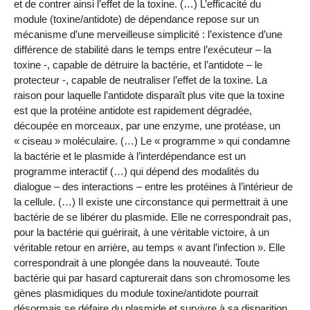
et de contrer ainsi l’effet de la toxine. (…) L’efficacité du
module (toxine/antidote) de dépendance repose sur un
mécanisme d’une merveilleuse simplicité : l’existence d’une
différence de stabilité dans le temps entre l’exécuteur – la
toxine -, capable de détruire la bactérie, et l’antidote – le
protecteur -, capable de neutraliser l’effet de la toxine. La
raison pour laquelle l’antidote disparaît plus vite que la toxine
est que la protéine antidote est rapidement dégradée,
découpée en morceaux, par une enzyme, une protéase, un
« ciseau » moléculaire. (…) Le « programme » qui condamne
la bactérie et le plasmide à l’interdépendance est un
programme interactif (…) qui dépend des modalités du
dialogue – des interactions – entre les protéines à l’intérieur de
la cellule. (…) Il existe une circonstance qui permettrait à une
bactérie de se libérer du plasmide. Elle ne correspondrait pas,
pour la bactérie qui guérirait, à une véritable victoire, à un
véritable retour en arrière, au temps « avant l’infection ». Elle
correspondrait à une plongée dans la nouveauté. Toute
bactérie qui par hasard capturerait dans son chromosome les
gènes plasmidiques du module toxine/antidote pourrait
désormais se défaire du plasmide et survivre à sa disparition.