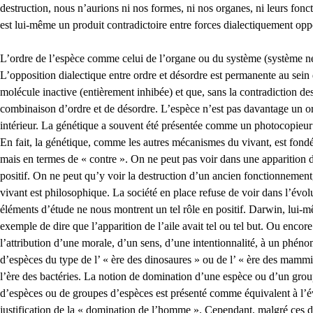
destruction, nous n’aurions ni nos formes, ni nos organes, ni leurs fonc
est lui-même un produit contradictoire entre forces dialectiquement opp
L’ordre de l’espèce comme celui de l’organe ou du système (système ner
L’opposition dialectique entre ordre et désordre est permanente au se
molécule inactive (entièrement inhibée) et que, sans la contradiction d
combinaison d’ordre et de désordre. L’espèce n’est pas davantage un or
intérieur. La génétique a souvent été présentée comme un photocopieur qui
En fait, la génétique, comme les autres mécanismes du vivant, est fondée
mais en termes de « contre ». On ne peut pas voir dans une apparition
positif. On ne peut qu’y voir la destruction d’un ancien fonctionnement
vivant est philosophique. La société en place refuse de voir dans l’évolut
éléments d’étude ne nous montrent un tel rôle en positif. Darwin, lui-mê
exemple de dire que l’apparition de l’aile avait tel ou tel but. Ou enco
l’attribution d’une morale, d’un sens, d’une intentionnalité, à un phén
d’espèces du type de l’ « ère des dinosaures » ou de l’ « ère des mammif
l’ère des bactéries. La notion de domination d’une espèce ou d’un group
d’espèces ou de groupes d’espèces est présenté comme équivalent à l’évo
justification de la « domination de l’homme ». Cependant, malgré ces di