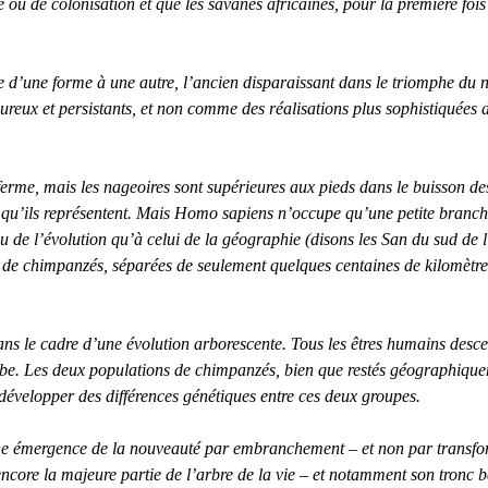
e ou de colonisation et que les savanes africaines, pour la première foi
d’une forme à une autre, l’ancien disparaissant dans le triomphe du 
oureux et persistants, et non comme des réalisations plus sophistiqué
ferme, mais les nageoires sont supérieures aux pieds dans le buisson des
nte qu’ils représentent. Mais Homo sapiens n’occupe qu’une petite bra
 de l’évolution qu’à celui de la géographie (disons les San du sud de l
e chimpanzés, séparées de seulement quelques centaines de kilomètres s
 dans le cadre d’une évolution arborescente. Tous les êtres humains des
obe. Les deux populations de chimpanzés, bien que restés géographiquem
développer des différences génétiques entre ces deux groupes.
’une émergence de la nouveauté par embranchement – et non par transfor
core la majeure partie de l’arbre de la vie – et notamment son tronc ba