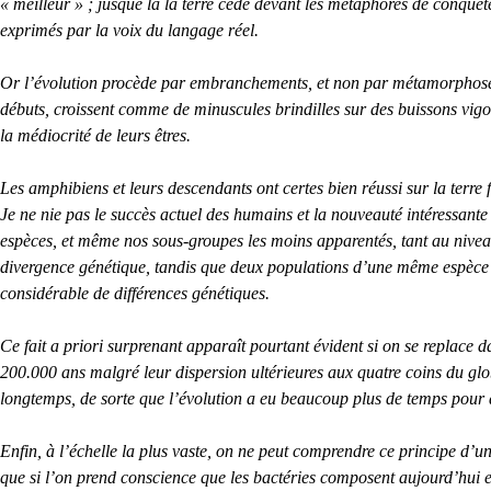
« meilleur » ; jusque là la terre cède devant les métaphores de conquêt
exprimés par la voix du langage réel.
Or l’évolution procède par embranchements, et non par métamorphose 
débuts, croissent comme de minuscules brindilles sur des buissons vig
la médiocrité de leurs êtres.
Les amphibiens et leurs descendants ont certes bien réussi sur la terre 
Je ne nie pas le succès actuel des humains et la nouveauté intéressa
espèces, et même nos sous-groupes les moins apparentés, tant au niveau
divergence génétique, tandis que deux populations d’une même espèce d
considérable de différences génétiques.
Ce fait a priori surprenant apparaît pourtant évident si on se replace
200.000 ans malgré leur dispersion ultérieures aux quatre coins du gl
longtemps, de sorte que l’évolution a eu beaucoup plus de temps pour 
Enfin, à l’échelle la plus vaste, on ne peut comprendre ce principe d
que si l’on prend conscience que les bactéries composent aujourd’hui en