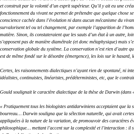
et construit par la volonté d’un esprit supérieur. Qu’il y ait eu une cr
fonctionnement du vivant ne permet de prétendre que quelque chose se so
conscience cachée dans l’évolution ni dans aucun mécanisme du vivant 
survalorisent tel ou tel changement, par exemple l’apparition de l’hom
matière. Sinon, ils constateraient que les sauts d’un état à un autre, l
s’opposent pas de manière diamétrale (et donc métaphysique) mais s’en
conservation globale du système. La conservation n’est rien d’autre q
est de même fondé sur le désordre (émergence), les lois sur le hasard, l
Certes, les raisonnements dialectiques n’ayant rien de spontané, ni intel
idéalistes, continuistes, linéaristes, prédéterministes, etc, que le cont
Gould soulignait le caractère dialectique de la thèse de Darwin (dans « 
« Pratiquement tous les biologistes antidarwiniens acceptaient que la s
bourreau… Darwin souligna que la sélection naturelle, qui avait certes un
appliquées à la nature de la variation, de promouvoir des caractères év
philosophique… mettant l’accent sur la complexité et l’interaction : 