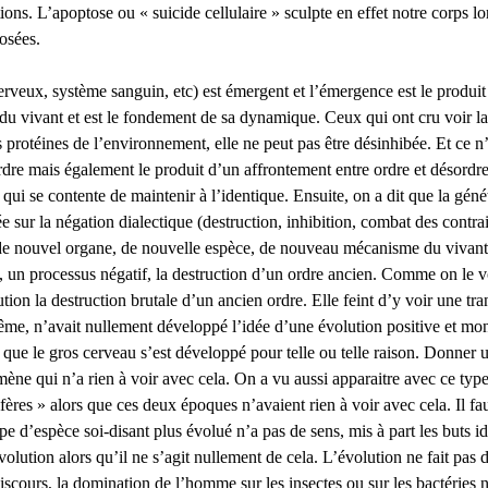
tions. L’apoptose ou « suicide cellulaire » sculpte en effet notre corps 
osées.
veux, système sanguin, etc) est émergent et l’émergence est le produit 
in du vivant et est le fondement de sa dynamique. Ceux qui ont cru voi
es protéines de l’environnement, elle ne peut pas être désinhibée. Et ce
dre mais également le produit d’un affrontement entre ordre et désordre
 se contente de maintenir à l’identique. Ensuite, on a dit que la génétiq
 sur la négation dialectique (destruction, inhibition, combat des contrai
 de nouvel organe, de nouvelle espèce, de nouveau mécanisme du vivant
, un processus négatif, la destruction d’un ordre ancien. Comme on le v
ion la destruction brutale d’un ancien ordre. Elle feint d’y voir une tran
me, n’avait nullement développé l’idée d’une évolution positive et montr
re que le gros cerveau s’est développé pour telle ou telle raison. Donner
omène qui n’a rien à voir avec cela. On a vu aussi apparaitre avec ce t
ères » alors que ces deux époques n’avaient rien à voir avec cela. Il fau
e d’espèce soi-disant plus évolué n’a pas de sens, mis à part les buts i
lution alors qu’il ne s’agit nullement de cela. L’évolution ne fait pas 
scours, la domination de l’homme sur les insectes ou sur les bactéries 