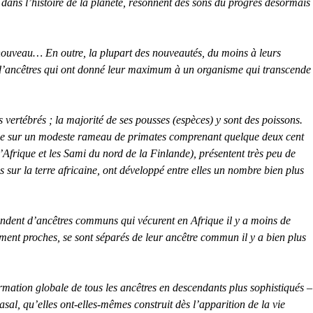
s dans l’histoire de la planète, résonnent des sons du progrès désormais
nouveau… En outre, la plupart des nouveautés, du moins à leurs
es d’ancêtres qui ont donné leur maximum à un organisme qui transcende
 vertébrés ; la majorité de ses pousses (espèces) y sont des poissons.
nche sur un modeste rameau de primates comprenant quelque deux cent
’Afrique et les Sami du nord de la Finlande), présentent très peu de
ur la terre africaine, ont développé entre elles un nombre bien plus
cendent d’ancêtres communs qui vécurent en Afrique il y a moins de
ent proches, se sont séparés de leur ancêtre commun il y a bien plus
mation globale de tous les ancêtres en descendants plus sophistiqués –
sal, qu’elles ont-elles-mêmes construit dès l’apparition de la vie