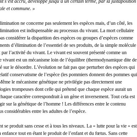
t s’est accru, développé jusqu’à un certain terme, par la juxtaposition
érale et commune. »
limination ne concerne pas seulement les espèces mais, d’un côté, les
élimination est indispensable au processus du vivant. La mort cellulaire
t pas considérer la disparition des espèces ou groupes d’espèces comme
ents d’élimination de l’essentiel de ses produits, de la simple molécule
 par l’activité du vivant. Le vivant est souvent présenté comme un
 le vivant est un mécanisme loin de l’équilibre (thermodynamique dite de
é sur le désordre. L’évolution ne fait pas que perturber des espèces qui
relatif conservatisme de l’espèce (les pommiers donnent des pommes qui
. Même le mécanisme génétique ne privilégie pas directement une
ologies trompeuses dont celle qui prétend que chaque espèce aurait un
que caractère correspondrait à un gène et inversement. Tout cela est
r sur la génétique de l’homme ! Les différences entre le contenu
s considérables entre les adultes de l’espèce.
e produit sans cesse et à tous les niveaux. La « lutte pour la vie » est
fance tout en étant le produit de l’enfant et du fœtus. Sans cette