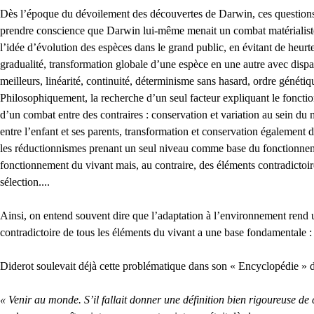
Dès l’époque du dévoilement des découvertes de Darwin, ces questions ét
prendre conscience que Darwin lui-même menait un combat matérialiste, un
l’idée d’évolution des espèces dans le grand public, en évitant de heurte
gradualité, transformation globale d’une espèce en une autre avec dispar
meilleurs, linéarité, continuité, déterminisme sans hasard, ordre généti
Philosophiquement, la recherche d’un seul facteur expliquant le foncti
d’un combat entre des contraires : conservation et variation au sein du 
entre l’enfant et ses parents, transformation et conservation également 
les réductionnismes prenant un seul niveau comme base du fonctionnemen
fonctionnement du vivant mais, au contraire, des éléments contradictoire
sélection....
Ainsi, on entend souvent dire que l’adaptation à l’environnement rend u
contradictoire de tous les éléments du vivant a une base fondamentale : l
Diderot soulevait déjà cette problématique dans son « Encyclopédie » dan
« Venir au monde. S’il fallait donner une définition bien rigoureuse de 