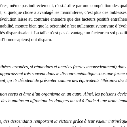
es, même pas indirectement, c’est-à-dire par une compétition des qualit
 si quelque chose a avantagé les mammifères, c’est plus des faiblesses
son évolution laisse au contraire entendre que des facteurs positifs entra
urabilité, montre bien que la pérennité n’est nullement synonyme d’évolu
és disparaissaient. La taille n’est pas davantage un facteur en soi posit
 d’homo sapiens) ont disparu.
othèses erronées, si répandues et ancrées (certes inconsciemment) dans 
paraissent très souvent dans le discours médiatique sous une forme con
ment, qu’ils décident de présenter comme des équivalents littéraires des
ion corps et âme d’un organisme en un autre. Ainsi, les poissons devie
ir des humains en affrontant les dangers au sol à l’aide d’une arme tenu
, des descendants remportent la victoire grâce à leur valeur intrinsèque 