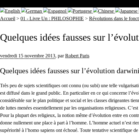
Accueil
>
01 - Livre Un : PHILOSOPHIE
>
Révolutions dans le fonc
Quelques idées fausses sur l’évol
vendredi 15 novembre 2013
,
par
Robert Paris
Quelques idées fausses sur l’évolution darwi
Très peu de sujets scientifiques ont connu (ou subi) une telle vulgarisat
est diffusé dans le grand public. En particulier en ce qui concerne l’é
considérable sur le plan politique et social et les classes dirigeantes 
de luttes menées essentiellement par les organisations religieuses. C’es
Pour la plupart des religieux, la notion même d’évolution entre en contr
donne nullement une place à part à l’homme. L’homme actuel n’est rien 
supériorité à l’homo sapiens ont échoué. Toute tentative scientifique de