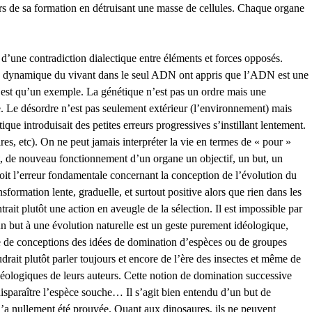
lors de sa formation en détruisant une masse de cellules. Chaque organe
d’une contradiction dialectique entre éléments et forces opposés.
r la dynamique du vivant dans le seul ADN ont appris que l’ADN est une
 n’est qu’un exemple. La génétique n’est pas un ordre mais une
. Le désordre n’est pas seulement extérieur (l’environnement) mais
ue introduisait des petites erreurs progressives s’instillant lentement.
res, etc). On ne peut jamais interpréter la vie en termes de « pour »
, de nouveau fonctionnement d’un organe un objectif, un but, un
oit l’erreur fondamentale concernant la conception de l’évolution du
sformation lente, graduelle, et surtout positive alors que rien dans les
ait plutôt une action en aveugle de la sélection. Il est impossible par
 un but à une évolution naturelle est un geste purement idéologique,
ype de conceptions des idées de domination d’espèces ou de groupes
drait plutôt parler toujours et encore de l’ère des insectes et même de
déologiques de leurs auteurs. Cette notion de domination successive
disparaître l’espèce souche… Il s’agit bien entendu d’un but de
n’a nullement été prouvée. Quant aux dinosaures, ils ne peuvent