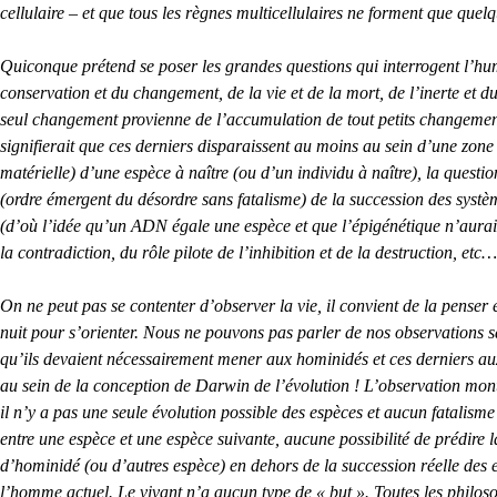
cellulaire – et que tous les règnes multicellulaires ne forment que qu
Quiconque prétend se poser les grandes questions qui interrogent l’huma
conservation et du changement, de la vie et de la mort, de l’inerte et 
seul changement provienne de l’accumulation de tout petits changements 
signifierait que ces derniers disparaissent au moins au sein d’une zone 
matérielle) d’une espèce à naître (ou d’un individu à naître), la ques
(ordre émergent du désordre sans fatalisme) de la succession des syst
(d’où l’idée qu’un ADN égale une espèce et que l’épigénétique n’aurait au
la contradiction, du rôle pilote de l’inhibition et de la destruction, etc…
On ne peut pas se contenter d’observer la vie, il convient de la penser
nuit pour s’orienter. Nous ne pouvons pas parler de nos observations s
qu’ils devaient nécessairement mener aux hominidés et ces derniers au
au sein de la conception de Darwin de l’évolution ! L’observation mont
il n’y a pas une seule évolution possible des espèces et aucun fatalisme 
entre une espèce et une espèce suivante, aucune possibilité de prédire 
d’hominidé (ou d’autres espèce) en dehors de la succession réelle des 
l’homme actuel. Le vivant n’a aucun type de « but ». Toutes les philos