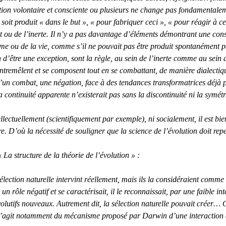
éation volontaire et consciente ou plusieurs ne change pas fondamentalem
it produit « dans le but », « pour fabriquer ceci », « pour réagir à ce
ou de l’inerte. Il n’y a pas davantage d’éléments démontrant une cons
me ou de la vie, comme s’il ne pouvait pas être produit spontanément pa
oin d’être une exception, sont la règle, au sein de l’inerte comme au se
tremêlent et se composent tout en se combattant, de manière dialectiq
u’un combat, une négation, face à des tendances transformatrices déjà 
a continuité apparente n’existerait pas sans la discontinuité ni la symét
lectuellement (scientifiquement par exemple), ni socialement, il est bien
raire. D’où la nécessité de souligner que la science de l’évolution doit r
La structure de la théorie de l’évolution » :
élection naturelle intervint réellement, mais ils la considéraient comm
 rôle négatif et se caractérisait, il le reconnaissait, par une faible in
olutifs nouveaux. Autrement dit, la sélection naturelle pouvait créer… 
il s’agit notamment du mécanisme proposé par Darwin d’une interaction 