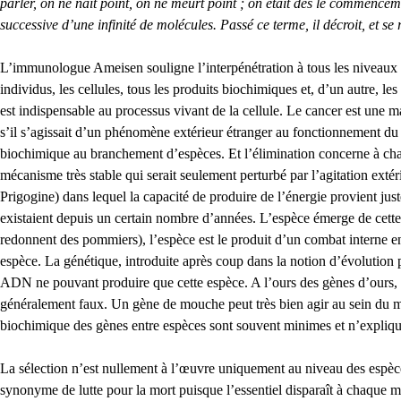
parler, on ne naît point, on ne meurt point ; on était dès le commencem
successive d’une infinité de molécules. Passé ce terme, il décroit, et
L’immunologue Ameisen souligne l’interpénétration à tous les niveaux d
individus, les cellules, tous les produits biochimiques et, d’un autre, l
est indispensable au processus vivant de la cellule. Le cancer est une m
s’il s’agissait d’un phénomène extérieur étranger au fonctionnement du 
biochimique au branchement d’espèces. Et l’élimination concerne à chaq
mécanisme très stable qui serait seulement perturbé par l’agitation exté
Prigogine) dans lequel la capacité de produire de l’énergie provient jus
existaient depuis un certain nombre d’années. L’espèce émerge de cett
redonnent des pommiers), l’espèce est le produit d’un combat interne 
espèce. La génétique, introduite après coup dans la notion d’évolution
ADN ne pouvant produire que cette espèce. A l’ours des gènes d’ours, 
généralement faux. Un gène de mouche peut très bien agir au sein du m
biochimique des gènes entre espèces sont souvent minimes et n’expliquen
La sélection n’est nullement à l’œuvre uniquement au niveau des espèces.
synonyme de lutte pour la mort puisque l’essentiel disparaît à chaque 