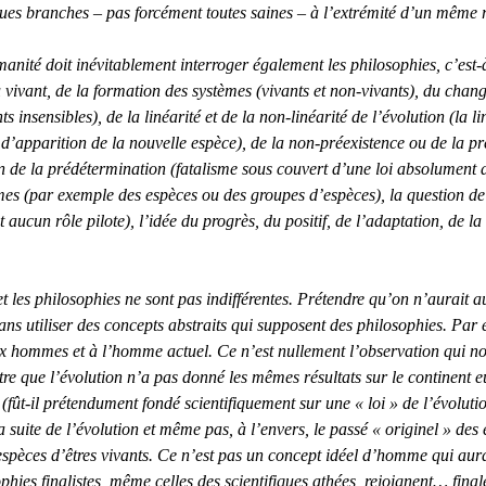
elques branches – pas forcément toutes saines – à l’extrémité d’un même
nité doit inévitablement interroger également les philosophies, c’est-à-
du vivant, de la formation des systèmes (vivants et non-vivants), du ch
insensibles), de la linéarité et de la non-linéarité de l’évolution (la
d’apparition de la nouvelle espèce), de la non-préexistence ou de la prée
tion de la prédétermination (fatalisme sous couvert d’une loi absolumen
èmes (par exemple des espèces ou des groupes d’espèces), la question d
cun rôle pilote), l’idée du progrès, du positif, de l’adaptation, de la r
 et les philosophies ne sont pas indifférentes. Prétendre qu’on n’aurait
ans utiliser des concepts abstraits qui supposent des philosophies. Par
x hommes et à l’homme actuel. Ce n’est nullement l’observation qui nou
re que l’évolution n’a pas donné les mêmes résultats sur le continent e
(fût-il prétendument fondé scientifiquement sur une « loi » de l’évolutio
la suite de l’évolution et même pas, à l’envers, le passé « originel » d
espèces d’êtres vivants. Ce n’est pas un concept idéel d’homme qui aur
ophies finalistes, même celles des scientifiques athées, rejoignent… fi