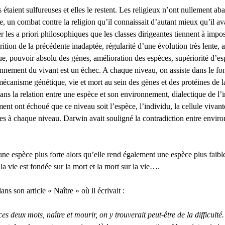
aient sulfureuses et elles le restent. Les religieux n’ont nullement ab
 combat contre la religion qu’il connaissait d’autant mieux qu’il avait 
r les a priori philosophiques que les classes dirigeantes tiennent à impos
ition de la précédente inadaptée, régularité d’une évolution très lente, 
que, pouvoir absolu des gènes, amélioration des espèces, supériorité d’e
onnement du vivant est un échec. A chaque niveau, on assiste dans le f
mécanisme génétique, vie et mort au sein des gènes et des protéines de la
dans la relation entre une espèce et son environnement, dialectique de l’
t ont échoué que ce niveau soit l’espèce, l’individu, la cellule vivant
s à chaque niveau. Darwin avait souligné la contradiction entre environn
ne espèce plus forte alors qu’elle rend également une espèce plus faibl
a vie est fondée sur la mort et la mort sur la vie….
s son article « Naître » où il écrivait :
ces deux mots, naître et mourir, on y trouverait peut-être de la difficu