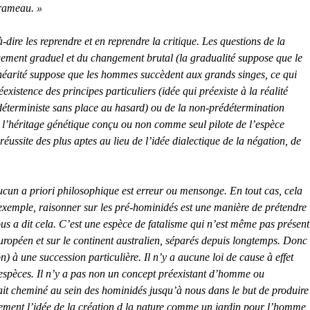
 rameau. »
dire les reprendre et en reprendre la critique. Les questions de la
angement graduel et du changement brutal (la gradualité suppose que le
 linéarité suppose que les hommes succèdent aux grands singes, ce qui
xistence des principes particuliers (idée qui préexiste à la réalité
t déterministe sans place au hasard) ou de la non-prédétermination
e l’héritage génétique conçu ou non comme seul pilote de l’espèce
éussite des plus aptes au lieu de l’idée dialectique de la négation, de
 aucun a priori philosophique est erreur ou mensonge. En tout cas, cela
 exemple, raisonner sur les pré-hominidés est une manière de prétendre
s a dit cela. C’est une espèce de fatalisme qui n’est même pas présent
uropéen et sur le continent australien, séparés depuis longtemps. Donc
n) à une succession particulière. Il n’y a aucune loi de cause à effet
es espèces. Il n’y a pas non un concept préexistant d’homme ou
ait cheminé au sein des hominidés jusqu’à nous dans le but de produire
nalement l’idée de la création d la nature comme un jardin pour l’homme