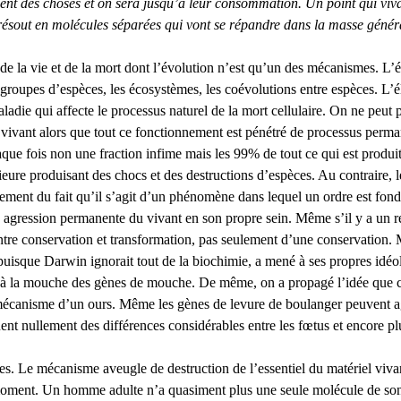
ent des choses et on sera jusqu’à leur consommation. Un point qui vivai
 se résout en molécules séparées qui vont se répandre dans la masse gén
e la vie et de la mort dont l’évolution n’est qu’un des mécanismes. L’é
es groupes d’espèces, les écosystèmes, les coévolutions entre espèces. L’
aladie qui affecte le processus naturel de la mort cellulaire. On ne peu
vivant alors que tout ce fonctionnement est pénétré de processus perman
ue fois non une fraction infime mais les 99% de tout ce qui est produit
rieure produisant des chocs et des destructions d’espèces. Au contraire,
tement du fait qu’il s’agit d’un phénomène dans lequel un ordre est fond
e agression permanente du vivant en son propre sein. Même s’il y a un 
entre conservation et transformation, pas seulement d’une conservation
 puisque Darwin ignorait tout de la biochimie, a mené à ses propres idé
à la mouche des gènes de mouche. De même, on a propagé l’idée que cha
écanisme d’un ours. Même les gènes de levure de boulanger peuvent agi
t nullement des différences considérables entre les fœtus et encore plu
 Le mécanisme aveugle de destruction de l’essentiel du matériel vivant s
moment. Un homme adulte n’a quasiment plus une seule molécule de son en