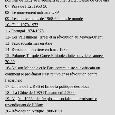
bolivien de 1952 au maquisard et chef d’Etat Castro ou Guevara
07- Pays de l’Est 1953-56
08- Le mouvement noir aux USA
09- Les mouvements de 1968-69 dans le monde
10- Chili 1970-1973
11- Portugal 1974-1975
12- Les Palestiniens, Israël et la révolution au Moyen-Orient
13- Faux socialismes en Asie
14- Révolution ouvrière en Iran : 1979
15- Pologne-Turquie-Corée-Ethiopie : luttes ouvrières années
70-80
16- Nelson Mandela et le Parti communiste sud-africain ou
comment le prolétariat s’est fait voler sa révolution contre
l’apartheid
17- Chute de l’URSS et fin de la politique des blocs
18 - La Chine de 1989 (Tiananmen) à 2000
19- Algérie 1988 : de l’explosion sociale au terrorisme se
revendiquant de l’Islam
20- Révoltes en Afrique 1988-1991