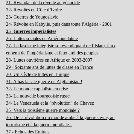
21- Rwanda : de la révolte au génocide
22- Révoltes en Côte d’Ivoire
23- Guerres de Yougoslavie
24- Révolte en Kabylie, puis dans toute l’Algérie - 2001
25- Guerres impérialistes
26- Luttes sociales en Amérique latine
27- Le fascisme intégriste se revendiquant de l’Islam, faux
ennemi de l’impérialisme et faux ami des peuples
28- Luttes ouvrières en Afrique en 2003-2007
29 - Soixante ans de luttes de classe en France
30- Un siècle de luttes en Turquie
31- A bas la sale guerre en Afghanistan !
32- Le monde capitaliste en crise
33- La nouvelle bourgeoisie russe
34- Le Venezuela et la "révolution" de Chavez
35- Vers la troisième guerre mondiale ?
36- De la révolution du monde arabe à la guerre civile, au
terrorisme et à la guerre mondiale...
37 - Echos des Emirats