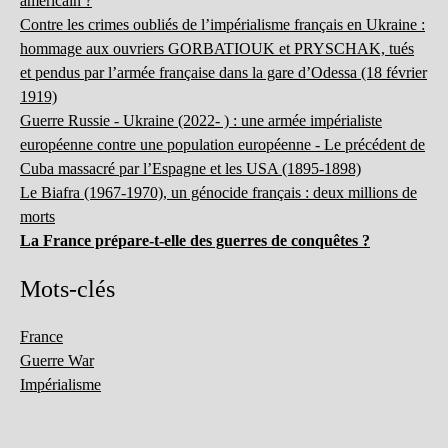
américain ?
Contre les crimes oubliés de l’impérialisme français en Ukraine :
hommage aux ouvriers GORBATIOUK et PRYSCHAK, tués
et pendus par l’armée française dans la gare d’Odessa (18 février
1919)
Guerre Russie - Ukraine (2022- ) : une armée impérialiste
européenne contre une population européenne - Le précédent de
Cuba massacré par l’Espagne et les USA (1895-1898)
Le Biafra (1967-1970), un génocide français : deux millions de
morts
La France prépare-t-elle des guerres de conquêtes ?
Mots-clés
France
Guerre War
Impérialisme