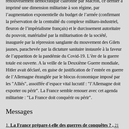
renouvellement démocratique claironné par Macron, ce dernier a
imprimé une dimension militariste à son régime, par
l’augmentation exponentielle du budget de l’armée (confirmant
la préservation de la centralité du complexe militaro-industriel,
fleuron de l’impérialisme français) et le durcissement autoritaire
du pouvoir, matérialisé par la militarisation de la société,
inaugurée par la répression sanglante du mouvement des Gilets
jaunes, parachevée par la dictature sanitaire instaurée à la faveur
de l’apparition de la pandémie du Covid-19. L’ère de la guerre
totale est ouverte. A la veille de la Deuxième Guerre mondiale,
Hitler avait déclaré, en guise de justification de l’entrée en guerre
de l’Allemagne étranglée par le blocus économique imposé par
les "Alliés", assoiffée d’espace vital lucratif : "l’Allemagne doit
exporter ou périr". La France semble renouer avec cet agenda
militariste : "La France doit conquérir ou périr".
Messages
1.
La France prépare-t-elle des guerres de conquêtes ? ,
21