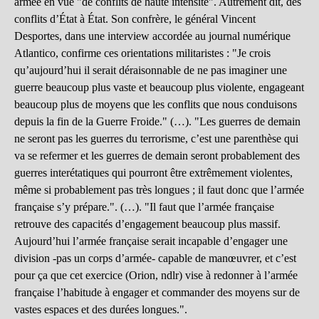
armée en vue "de conflits de haute intensité". Autrement dit, des
conflits d’État à État. Son confrère, le général Vincent
Desportes, dans une interview accordée au journal numérique
Atlantico, confirme ces orientations militaristes : "Je crois
qu’aujourd’hui il serait déraisonnable de ne pas imaginer une
guerre beaucoup plus vaste et beaucoup plus violente, engageant
beaucoup plus de moyens que les conflits que nous conduisons
depuis la fin de la Guerre Froide." (…). "Les guerres de demain
ne seront pas les guerres du terrorisme, c’est une parenthèse qui
va se refermer et les guerres de demain seront probablement des
guerres interétatiques qui pourront être extrêmement violentes,
même si probablement pas très longues ; il faut donc que l’armée
française s’y prépare.". (…). "Il faut que l’armée française
retrouve des capacités d’engagement beaucoup plus massif.
Aujourd’hui l’armée française serait incapable d’engager une
division -pas un corps d’armée- capable de manœuvrer, et c’est
pour ça que cet exercice (Orion, ndlr) vise à redonner à l’armée
française l’habitude à engager et commander des moyens sur de
vastes espaces et des durées longues.".