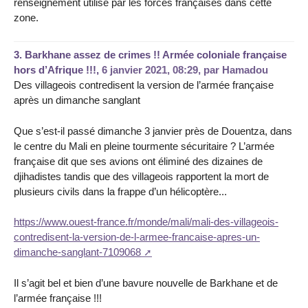
renseignement utilisé par les forces françaises dans cette
zone.
3.
Barkhane assez de crimes !! Armée coloniale française
hors d’Afrique !!!,
6 janvier 2021, 08:29
,
par
Hamadou
Des villageois contredisent la version de l’armée française
après un dimanche sanglant
Que s’est-il passé dimanche 3 janvier près de Douentza, dans
le centre du Mali en pleine tourmente sécuritaire ? L’armée
française dit que ses avions ont éliminé des dizaines de
djihadistes tandis que des villageois rapportent la mort de
plusieurs civils dans la frappe d’un hélicoptère...
https://www.ouest-france.fr/monde/mali/mali-des-villageois-
contredisent-la-version-de-l-armee-francaise-apres-un-
dimanche-sanglant-7109068
Il s’agit bel et bien d’une bavure nouvelle de Barkhane et de
l’armée française !!!