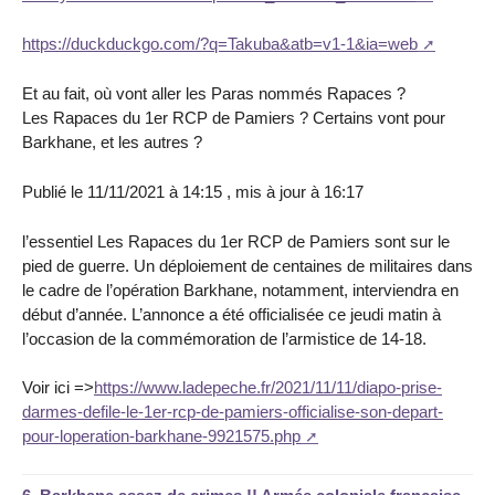
https://duckduckgo.com/?q=Takuba&atb=v1-1&ia=web
Et au fait, où vont aller les Paras nommés Rapaces ?
Les Rapaces du 1er RCP de Pamiers ? Certains vont pour
Barkhane, et les autres ?
Publié le 11/11/2021 à 14:15 , mis à jour à 16:17
l’essentiel Les Rapaces du 1er RCP de Pamiers sont sur le
pied de guerre. Un déploiement de centaines de militaires dans
le cadre de l’opération Barkhane, notamment, interviendra en
début d’année. L’annonce a été officialisée ce jeudi matin à
l’occasion de la commémoration de l’armistice de 14-18.
Voir ici =>
https://www.ladepeche.fr/2021/11/11/diapo-prise-
darmes-defile-le-1er-rcp-de-pamiers-officialise-son-depart-
pour-loperation-barkhane-9921575.php