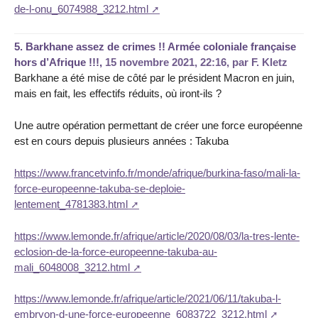
de-l-onu_6074988_3212.html
5.
Barkhane assez de crimes !! Armée coloniale française
hors d’Afrique !!!,
15 novembre 2021, 22:16
,
par
F. Kletz
Barkhane a été mise de côté par le président Macron en juin,
mais en fait, les effectifs réduits, où iront-ils ?
Une autre opération permettant de créer une force européenne
est en cours depuis plusieurs années : Takuba
https://www.francetvinfo.fr/monde/afrique/burkina-faso/mali-la-
force-europeenne-takuba-se-deploie-
lentement_4781383.html
https://www.lemonde.fr/afrique/article/2020/08/03/la-tres-lente-
eclosion-de-la-force-europeenne-takuba-au-
mali_6048008_3212.html
https://www.lemonde.fr/afrique/article/2021/06/11/takuba-l-
embryon-d-une-force-europeenne_6083722_3212.html