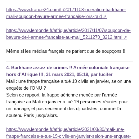
https://www.france24.com/fr/20171108-operation-barkhane-
mali-soupcon-bavure-armee-francaise-lors-raid
https://www.lemonde.fr/afrique/article/2017/11/07/soupcon-de-
bavure-de-l-armee-francaise-au-mali_5211279_3212.html
Même si les médias français ne parlent que de soupçons !!!
4.
Barkhane assez de crimes !! Armée coloniale française
hors d’Afrique !!!,
31 mars 2021, 05:19
,
par
lucifer
Mali : une frappe française a tué 19 civils en janvier, selon une
enquête de l’ONU ?
Selon ce rapport, la frappe aérienne menée par l’armée
française au Mali en janvier a tué 19 personnes réunies pour
un mariage, et pas seulement des djihadistes, comme l’a
soutenu Paris jusqu’alors.
https://www.lemonde.fr/afrique/article/2021/03/30/mali-une-
frappe-francaise-a-tue-19-civils-en-janvier-selon-une-enquete-