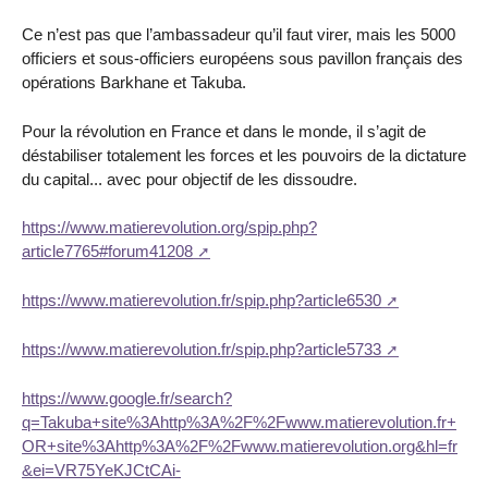
Ce n’est pas que l’ambassadeur qu’il faut virer, mais les 5000
officiers et sous-officiers européens sous pavillon français des
opérations Barkhane et Takuba.
Pour la révolution en France et dans le monde, il s’agit de
déstabiliser totalement les forces et les pouvoirs de la dictature
du capital... avec pour objectif de les dissoudre.
https://www.matierevolution.org/spip.php?
article7765#forum41208
https://www.matierevolution.fr/spip.php?article6530
https://www.matierevolution.fr/spip.php?article5733
https://www.google.fr/search?
q=Takuba+site%3Ahttp%3A%2F%2Fwww.matierevolution.fr+
OR+site%3Ahttp%3A%2F%2Fwww.matierevolution.org&hl=fr
&ei=VR75YeKJCtCAi-