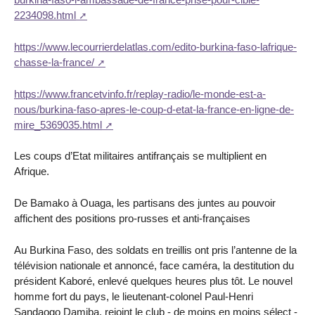
2234098.html
https://www.lecourrierdelatlas.com/edito-burkina-faso-lafrique-
chasse-la-france/
https://www.francetvinfo.fr/replay-radio/le-monde-est-a-
nous/burkina-faso-apres-le-coup-d-etat-la-france-en-ligne-de-
mire_5369035.html
Les coups d’Etat militaires antifrançais se multiplient en
Afrique.
De Bamako à Ouaga, les partisans des juntes au pouvoir
affichent des positions pro-russes et anti-françaises
Au Burkina Faso, des soldats en treillis ont pris l’antenne de la
télévision nationale et annoncé, face caméra, la destitution du
président Kaboré, enlevé quelques heures plus tôt. Le nouvel
homme fort du pays, le lieutenant-colonel Paul-Henri
Sandaogo Damiba, rejoint le club - de moins en moins sélect -