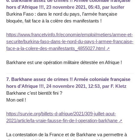
6.
Barkhane assez de crimes !! Armée coloniale française
hors d’Afrique !!!,
23 novembre 2021, 05:43
,
par
lucifer
Burkina Faso : dans le nord du pays, l’armée française
bloquée, fait face à la colère des manifestants !
https://www.francetvinfo.fr/economie/emploi/metiers/armee-et-
securite/burkina-faso-dans-le-nord-du-pays-l-armee-francaise-
face-a-la-colere-des-manifestants_4855027.html
Barkhane est une opération militaire détestée en Afrique !
7.
Barkhane assez de crimes !! Armée coloniale française
hors d’Afrique !!!,
24 novembre 2021, 12:53
,
par
F. Kletz
Barkhane c’est bientôt fini ?
Mon oeil !
https://survie.org/billets-d-afrique/2021/309-juillet-aout-
2021/article/la-vraie-fausse-fin-de-l-operation-barkhane
La contestation de la France et de Barkhane va permettre à