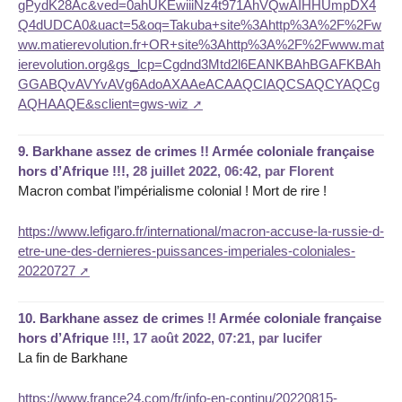
gPydK28Ac&ved=0ahUKEwiiiNz4t971AhVQwAIHHUmpDX4
Q4dUDCA0&uact=5&oq=Takuba+site%3Ahttp%3A%2F%2Fw
ww.matierevolution.fr+OR+site%3Ahttp%3A%2F%2Fwww.mat
ierevolution.org&gs_lcp=Cgdnd3Mtd2l6EANKBAhBGAFKBAh
GGABQvAVYvAVg6AdoAXAAeACAAQCIAQCSAQCYAQCg
AQHAAQE&sclient=gws-wiz
9.
Barkhane assez de crimes !! Armée coloniale française
hors d’Afrique !!!,
28 juillet 2022, 06:42
,
par
Florent
Macron combat l’impérialisme colonial ! Mort de rire !
https://www.lefigaro.fr/international/macron-accuse-la-russie-d-
etre-une-des-dernieres-puissances-imperiales-coloniales-
20220727
10.
Barkhane assez de crimes !! Armée coloniale française
hors d’Afrique !!!,
17 août 2022, 07:21
,
par
lucifer
La fin de Barkhane
https://www.france24.com/fr/info-en-continu/20220815-