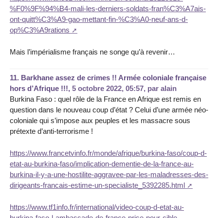
%F0%9F%94%B4-mali-les-derniers-soldats-fran%C3%A7ais-
ont-quitt%C3%A9-gao-mettant-fin-%C3%A0-neuf-ans-d-
op%C3%A9rations
Mais l’impérialisme français ne songe qu’à revenir…
11.
Barkhane assez de crimes !! Armée coloniale française
hors d’Afrique !!!,
5 octobre 2022, 05:57
,
par
alain
Burkina Faso : quel rôle de la France en Afrique est remis en
question dans le nouveau coup d’état ? Celui d’une armée néo-
coloniale qui s’impose aux peuples et les massacre sous
prétexte d’anti-terrorisme !
https://www.francetvinfo.fr/monde/afrique/burkina-faso/coup-d-
etat-au-burkina-faso/implication-dementie-de-la-france-au-
burkina-il-y-a-une-hostilite-aggravee-par-les-maladresses-des-
dirigeants-francais-estime-un-specialiste_5392285.html
https://www.tf1info.fr/international/video-coup-d-etat-au-
burkina-faso-l-ambassade-de-france-prise-pour-cible-