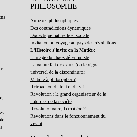
PHILOSOPHIE
ens
Annexes philosophiques
Des contradictions dynamiques
,
Dialectique naturelle et sociale
Invitation au voyage au pays des révolutions
L’Histoire s’invite en la Matière
L’image du chaos déterministe
La nature fait des sauts (ou le règne
re
universel de la discontinuité)
Matière à philosopher ?
Rétroaction du lent et du vif
Révolution : le grand organisateur de la
e,
nature et de la société
Révolutionnaire, la matière ?
es
Révolutions dans le fonctionnement du
ale
vivant
is