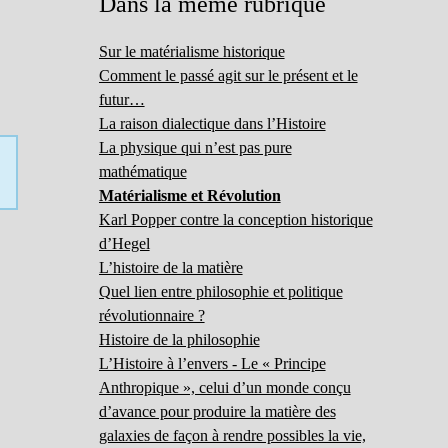
Dans la même rubrique
Sur le matérialisme historique
Comment le passé agit sur le présent et le
futur…
La raison dialectique dans l’Histoire
La physique qui n’est pas pure
mathématique
Matérialisme et Révolution
Karl Popper contre la conception historique
d’Hegel
L’histoire de la matière
Quel lien entre philosophie et politique
révolutionnaire ?
Histoire de la philosophie
L’Histoire à l’envers - Le « Principe
Anthropique », celui d’un monde conçu
d’avance pour produire la matière des
galaxies de façon à rendre possibles la vie,