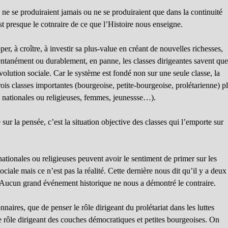
es ne se produiraient jamais ou ne se produiraient que dans la continuité
st presque le cotnraire de ce que l’Histoire nous enseigne.
er, à croître, à investir sa plus-value en créant de nouvelles richesses,
ntanément ou durablement, en panne, les classes dirigeantes savent que
volution sociale. Car le système est fondé non sur une seule classe, la
trois classes importantes (bourgeoise, petite-bourgeoise, prolétarienne) p
 nationales ou religieuses, femmes, jeunessse…).
e sur la pensée, c’est la situation objective des classes qui l’emporte sur
 nationales ou religieuses peuvent avoir le sentiment de primer sur les
ciale mais ce n’est pas la réalité. Cette dernière nous dit qu’il y a deux
nne. Aucun grand événement historique ne nous a démontré le contraire.
naires, que de penser le rôle dirigeant du prolétariat dans les luttes
 le rôle dirigeant des couches démocratiques et petites bourgeoises. On