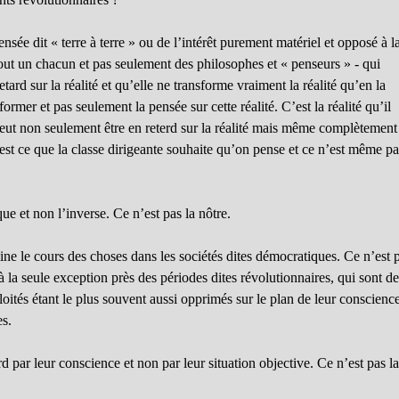
sée dit « terre à terre » ou de l’intérêt purement matériel et opposé à l
out un chacun et pas seulement des philosophes et « penseurs » - qui
ard sur la réalité et qu’elle ne transforme vraiment la réalité qu’en la
former et pas seulement la pensée sur cette réalité. C’est la réalité qu’il
peut non seulement être en reterd sur la réalité mais même complètement
’est ce que la classe dirigeante souhaite qu’on pense et ce n’est même p
que et non l’inverse. Ce n’est pas la nôtre.
mine le cours des choses dans les sociétés dites démocratiques. Ce n’est 
à la seule exception près des périodes dites révolutionnaires, qui sont d
ploités étant le plus souvent aussi opprimés sur le plan de leur conscienc
es.
 par leur conscience et non par leur situation objective. Ce n’est pas l