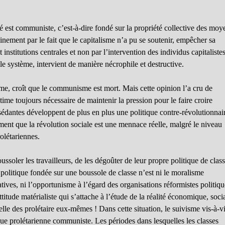
é est communiste, c’est-à-dire fondé sur la propriété collective des moy
inement par le fait que le capitalisme n’a pu se soutenir, empêcher sa
 institutions centrales et non par l’intervention des individus capitalistes
 le système, intervient de manière nécrophile et destructive.
isme, croît que le communisme est mort. Mais cette opinion l’a cru de
stime toujours nécessaire de maintenir la pression pour le faire croire
ossédantes développent de plus en plus une politique contre-révolutionnai
ment que la révolution sociale est une mennace réelle, malgré le niveau
olétariennes.
ssoler les travailleurs, de les dégoûter de leur propre politique de class
 politique fondée sur une boussole de classe n’est ni le moralisme
tives, ni l’opportunisme à l’égard des organisations réformistes politiqu
ttitude matérialiste qui s’attache à l’étude de la réalité économique, soci
elle des prolétaire eux-mêmes ! Dans cette situation, le suivisme vis-à-v
que prolétarienne communiste. Les périodes dans lesquelles les classes