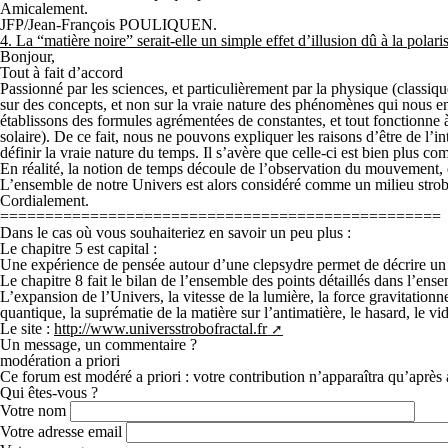
Amicalement.
JFP/Jean-François POULIQUEN.
4.
La “matière noire” serait-elle un simple effet d’illusion dû à la po
Bonjour,
Tout à fait d’accord
Passionné par les sciences, et particulièrement par la physique (classique
sur des concepts, et non sur la vraie nature des phénomènes qui nous ent
établissons des formules agrémentées de constantes, et tout fonctionn
solaire). De ce fait, nous ne pouvons expliquer les raisons d’être de l’i
définir la vraie nature du temps. Il s’avère que celle-ci est bien plus 
En réalité, la notion de temps découle de l’observation du mouvement, en
L’ensemble de notre Univers est alors considéré comme un milieu strobofr
Cordialement.
=================================================
Dans le cas où vous souhaiteriez en savoir un peu plus :
Le chapitre 5 est capital :
Une expérience de pensée autour d’une clepsydre permet de décrire un te
Le chapitre 8 fait le bilan de l’ensemble des points détaillés dans l’ense
L’expansion de l’Univers, la vitesse de la lumière, la force gravitationnell
quantique, la suprématie de la matière sur l’antimatière, le hasard, le 
Le site :
http://www.universstrobofractal.fr
Un message, un commentaire ?
modération a priori
Ce forum est modéré a priori : votre contribution n’apparaîtra qu’après 
Qui êtes-vous ?
Votre nom
Votre adresse email