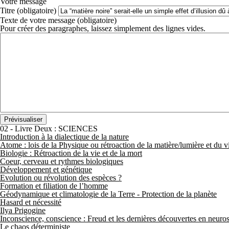
Votre message
Titre (obligatoire)
Texte de votre message (obligatoire)
Pour créer des paragraphes, laissez simplement des lignes vides.
02 - Livre Deux : SCIENCES
Introduction à la dialectique de la nature
Atome : lois de la Physique ou rétroaction de la matière/lumière et du 
Biologie : Rétroaction de la vie et de la mort
Coeur, cerveau et rythmes biologiques
Développement et génétique
Evolution ou révolution des espèces ?
Formation et filiation de l’homme
Géodynamique et climatologie de la Terre - Protection de la planète
Hasard et nécessité
Ilya Prigogine
Inconscience, conscience : Freud et les dernières découvertes en neuro
Le chaos déterministe