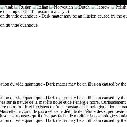
le un simple effet d’illusion dû à la (…)
isation du vide quantique - Dark matter may be an illusion caused by th
tion du vide quantique
larisation du vide quantique - Dark matter may be an illusion caused by 
larisation du vide quantique - Dark matter may be an illusion caused by 
tes sur la nature de la matière noire et de l’énergie noire. Curieusemen
ière noire froide et l’existence d’une constante cosmologique dont la na
ais elle ne coïncide pas avec celle déduite de l’étude des supernovae S
sont si robustes qu’il n’est pas facile de modifier la cosmologie standa
larisation du vide quantique - Dark matter may be an illusion caused by 