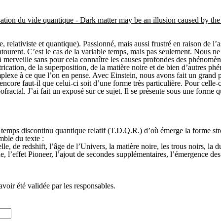
larisation du vide quantique - Dark matter may be an illusion caused by 
, relativiste et quantique). Passionné, mais aussi frustré en raison de l’a
ourent. C’est le cas de la variable temps, mais pas seulement. Nous ne s
e à merveille sans pour cela connaître les causes profondes des phénom
ntrication, de la superposition, de la matière noire et de bien d’autres p
complexe à ce que l’on en pense. Avec Einstein, nous avons fait un grand
core faut-il que celui-ci soit d’une forme très particulière. Pour celle
actal. J’ai fait un exposé sur ce sujet. Il se présente sous une forme q
mps discontinu quantique relatif (T.D.Q.R.) d’où émerge la forme strobo
mble du texte :
e, de redshift, l’âge de l’Univers, la matière noire, les trous noirs, la du
vide, l’effet Pioneer, l’ajout de secondes supplémentaires, l’émergence 
avoir été validée par les responsables.