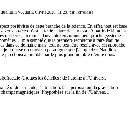
the quantum vacuum,
6 avril 2020, 11:28
,
par
Torrerossa
spect positiviste de cette branche de la science. En effet, tout est basé
avons pas ce qu’est la vraie nature de la masse. A partir de là, nous
ènes observés, au moins dans notre environnement proche (système
hénomènes. Il m’a semblé que la première recherche à faire était de
 pas dans ce domaine mais, tout ne peut être résolu avec cet approche.
-ci, je propose un nouveau paradigme que j’ai appelé « Nautile ».
ue j’ai choisi abordable par le plus grand nombre d’entre nous.
fractale (à toutes les échelles : de l’atome à l’Univers).
alité onde particule, l’intrication, la superposition, la gravitation
des champs magnétiques, l’hypothèse sur la fin de l’Univers…