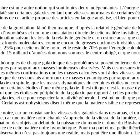
bre est une autre notion qui sont toutes deux indépendantes. L’énergie 
taté sur certaines galaxies en tant que vitesses anormales de certaines é
 de cet article propose des articles en langue anglaise, et bien pour un
 la gravitation, là où il en manque, d’après la relativité générale de M.
hypothèses et non une constatation directe de cette matière invisible, ca
timation suivant les lois de la relativité générale et on estime aussi que
az lourds moléculaires, comme encore de grosses enclumes invisibles aut
25% pour cette matière noire, et le reste de 70% pour l’énergie calcul
ps de 15 milliard d’années dont nous sommes le centre obligé, et que no
héoriques de chaque galaxie que des problèmes se posent en terme de vite
iques par rapport aux masses lumineuses observées. Mais ces mesures trè
les mêmes confirmations que les masses calculées vont à des vitesses a
que que de ces constats anormaux de masses dynamiques par rapport aux
alaxie en spirale, que les masses dynamiques de certaines étoiles ne co
ur certaines étoiles d’une même galaxie. Il est dit que c’est la masse d
que les étoiles en périphérie de la galaxie par rapport à celles proche 
alaxies, et ce pour respecter la relativité générale. Il est même dit que 
 Certains astrophysiciens disent même que la matière visible ne représe
 noire, car un constat sur les vitesses des galaxies dans des amas, et un
ée, car une matière noire chaude s’approche de la vitesse de la lumière, e
ormation des objets au début de la naissance du monde et donc du Big-ba
ce de cette matière noire hypothétique. Pour ma part et ma petite théori
ervation n’est pas toujours une réalité, mais peut être une illusion. Les