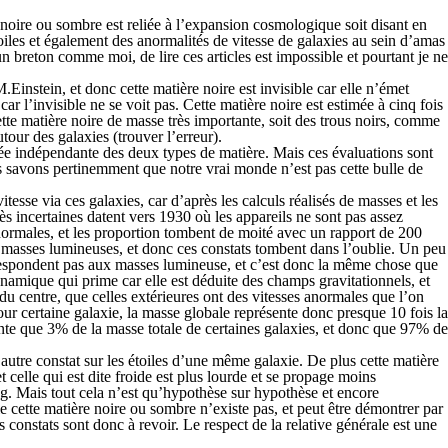
noire ou sombre est reliée à l’expansion cosmologique soit disant en
toiles et également des anormalités de vitesse de galaxies au sein d’amas
 breton comme moi, de lire ces articles est impossible et pourtant je ne
Einstein, et donc cette matière noire est invisible car elle n’émet
r l’invisible ne se voit pas. Cette matière noire est estimée à cinq fois
 cette matière noire de masse très importante, soit des trous noirs, comme
our des galaxies (trouver l’erreur).
ée indépendante des deux types de matière. Mais ces évaluations sont
us savons pertinemment que notre vrai monde n’est pas cette bulle de
sse via ces galaxies, car d’après les calculs réalisés de masses et les
s incertaines datent vers 1930 où les appareils ne sont pas assez
normales, et les proportion tombent de moité avec un rapport de 200
 masses lumineuses, et donc ces constats tombent dans l’oublie. Un peu
rrespondent pas aux masses lumineuse, et c’est donc la même chose que
ynamique qui prime car elle est déduite des champs gravitationnels, et
du centre, que celles extérieures ont des vitesses anormales que l’on
pour certaine galaxie, la masse globale représente donc presque 10 fois la
nte que 3% de la masse totale de certaines galaxies, et donc que 97% de
 autre constat sur les étoiles d’une même galaxie. De plus cette matière
t celle qui est dite froide est plus lourde et se propage moins
ng. Mais tout cela n’est qu’hypothèse sur hypothèse et encore
e cette matière noire ou sombre n’existe pas, et peut être démontrer par
 constats sont donc à revoir. Le respect de la relative générale est une