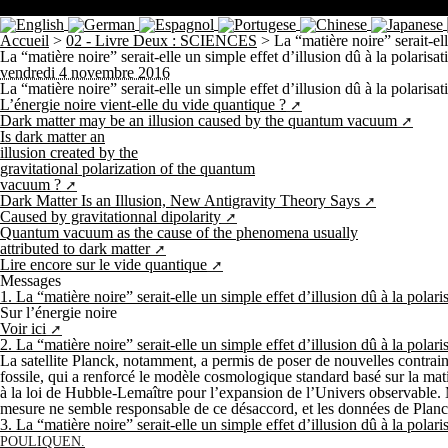
Accueil
>
02 - Livre Deux : SCIENCES
>
La “matière noire” serait-el
La “matière noire” serait-elle un simple effet d’illusion dû à la polar
vendredi 4 novembre 2016
La “matière noire” serait-elle un simple effet d’illusion dû à la polarisa
L’énergie noire vient-elle du vide quantique ?
Dark matter may be an illusion caused by the quantum vacuum
Is dark matter an
illusion created by the
gravitational polarization of the quantum
vacuum ?
Dark Matter Is an Illusion, New Antigravity Theory Says
Caused by gravitationnal dipolarity
Quantum vacuum as the cause of the phenomena usually
attributed to dark matter
Lire encore sur le vide quantique
Messages
1.
La “matière noire” serait-elle un simple effet d’illusion dû à la po
Sur l’énergie noire
Voir ici
2.
La “matière noire” serait-elle un simple effet d’illusion dû à la po
La satellite Planck, notamment, a permis de poser de nouvelles contrain
fossile, qui a renforcé le modèle cosmologique standard basé sur la mat
à la loi de Hubble-Lemaître pour l’expansion de l’Univers observable. M
mesure ne semble responsable de ce désaccord, et les données de Planck 
3.
La “matière noire” serait-elle un simple effet d’illusion dû à la po
POULIQUEN.