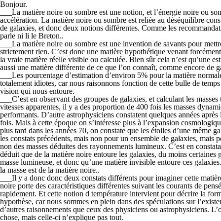
Bonjour.
___La matière noire ou sombre est une notion, et l’énergie noire ou som
accélération. La matière noire ou sombre est reliée au déséquilibre cons
de galaxies, et donc deux notions différentes. Comme les recommandations
parle ni li le Breton..
___La matière noire ou sombre est une invention de savants pour mettre de
strictement rien. C’est donc une matière hypothétique venant forcément d’
la vraie matière réelle visible ou calculée. Bien sûr cela n’est qu’une es
aussi une matière différente de ce que l’on connaît, comme encore de g
___Les pourcentage d’estimation d’environ 5% pour la matière normale, 
totalement idiotes, car nous raisonnons fonction de cette bulle de tem
vision qui nous entoure.
___C’est en observant des groupes de galaxies, et calculant les masses t
vitesses apparentes, il y a des proportion de 400 fois les masses dynam
performants. D’autre astrophysiciens constatent quelques années après 
fois. Mais à cette époque on s’intéresse plus à l’expansion cosmologi
plus tard dans les années 70, on constate que les étoiles d’une même g
les constats précédents, mais non pour un ensemble de galaxies, mais po
non des masses déduites des rayonnements lumineux. C’est en constatant 
déduit que de la matière noire entoure les galaxies, du moins certaines g
masse lumineuse, et donc qu’une matière invisible entoure ces galaxies.
la masse est de la matière noire..
___Il y a donc donc deux constats différents pour imaginer cette matière
noire porte des caractéristiques différentes suivant les courants de pens
rapidement. Et cette notion d température intervient pour décrire la f
hypothèse, car nous sommes en plein dans des spéculations sur l’existen
d’autres raisonnements que ceux des physiciens ou astrophysiciens. L’obs
chose, mais celle-ci n’explique pas tout.