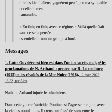
dire les kienthaliens, gagnèrent peu à peu ma sympathie
et celle de mes
camarades.
« En finir, en finir, avec ce régime. » Voilà quelle était
sans cesse la pensée
essentielle de tout un groupe à bord.
Messages
1.
Lutte Ouvrière est bien est dans l’union sacrée, malgré les
proclamations de N. Arthaud : preuve par R. Luxemburg
(1915) et les révoltés de la Mer Noire (1918),
12 mars 2022,
13:22
,
par
Alex
Nathalie Arthaud injurie les ukrainiens :
Dans cette guerre fratricide, Poutine est l’agresseur et joue avec
la vie des populations. Il creuse un fossé de sang entre les