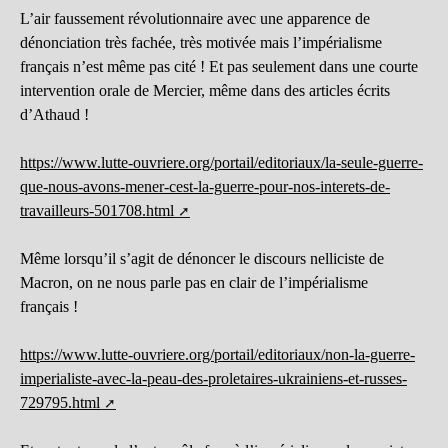
L’air faussement révolutionnaire avec une apparence de
dénonciation très fachée, très motivée mais l’impérialisme
français n’est même pas cité ! Et pas seulement dans une courte
intervention orale de Mercier, même dans des articles écrits
d’Athaud !
https://www.lutte-ouvriere.org/portail/editoriaux/la-seule-guerre-
que-nous-avons-mener-cest-la-guerre-pour-nos-interets-de-
travailleurs-501708.html
Même lorsqu’il s’agit de dénoncer le discours nelliciste de
Macron, on ne nous parle pas en clair de l’impérialisme
français !
https://www.lutte-ouvriere.org/portail/editoriaux/non-la-guerre-
imperialiste-avec-la-peau-des-proletaires-ukrainiens-et-russes-
729795.html