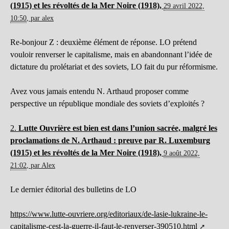
(1915) et les révoltés de la Mer Noire (1918),
29 avril 2022,
10:50
,
par
alex
Re-bonjour Z : deuxième élément de réponse. LO prétend
vouloir renverser le capitalisme, mais en abandonnant l’idée de
dictature du prolétariat et des soviets, LO fait du pur réformisme.
Avez vous jamais entendu N. Arthaud proposer comme
perspective un république mondiale des soviets d’exploités ?
2.
Lutte Ouvrière est bien est dans l’union sacrée, malgré les
proclamations de N. Arthaud : preuve par R. Luxemburg
(1915) et les révoltés de la Mer Noire (1918),
9 août 2022,
21:02
,
par
Alex
Le dernier éditorial des bulletins de LO
https://www.lutte-ouvriere.org/editoriaux/de-lasie-lukraine-le-
capitalisme-cest-la-guerre-il-faut-le-renverser-390510.html