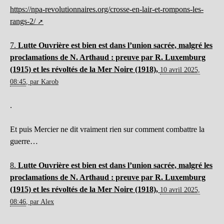
https://npa-revolutionnaires.org/crosse-en-lair-et-rompons-les-
rangs-2/
7.
Lutte Ouvrière est bien est dans l’union sacrée, malgré les
proclamations de N. Arthaud : preuve par R. Luxemburg
(1915) et les révoltés de la Mer Noire (1918),
10 avril 2025,
08:45
,
par
Karob
.
Et puis Mercier ne dit vraiment rien sur comment combattre la
guerre…
8.
Lutte Ouvrière est bien est dans l’union sacrée, malgré les
proclamations de N. Arthaud : preuve par R. Luxemburg
(1915) et les révoltés de la Mer Noire (1918),
10 avril 2025,
08:46
,
par
Alex