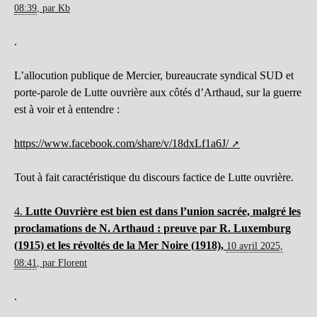
08:39
,
par
Kb
.
L’allocution publique de Mercier, bureaucrate syndical SUD et
porte-parole de Lutte ouvrière aux côtés d’Arthaud, sur la guerre
est à voir et à entendre :
https://www.facebook.com/share/v/18dxLf1a6J/
Tout à fait caractéristique du discours factice de Lutte ouvrière.
4.
Lutte Ouvrière est bien est dans l’union sacrée, malgré les
proclamations de N. Arthaud : preuve par R. Luxemburg
(1915) et les révoltés de la Mer Noire (1918),
10 avril 2025,
08:41
,
par
Florent
.