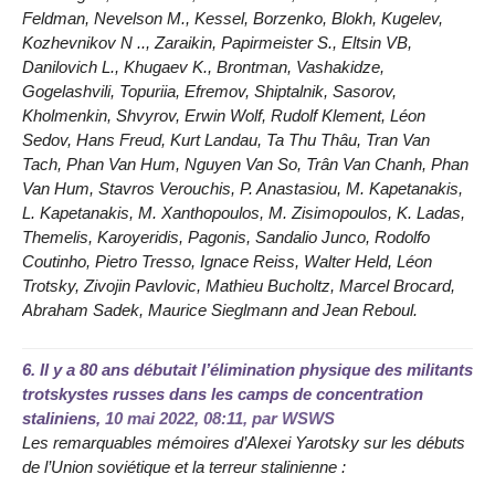
Feldman, Nevelson M., Kessel, Borzenko, Blokh, Kugelev,
Kozhevnikov N .., Zaraikin, Papirmeister S., Eltsin VB,
Danilovich L., Khugaev K., Brontman, Vashakidze,
Gogelashvili, Topuriia, Efremov, Shiptalnik, Sasorov,
Kholmenkin, Shvyrov, Erwin Wolf, Rudolf Klement, Léon
Sedov, Hans Freud, Kurt Landau, Ta Thu Thâu, Tran Van
Tach, Phan Van Hum, Nguyen Van So, Trân Van Chanh, Phan
Van Hum, Stavros Verouchis, P. Anastasiou, M. Kapetanakis,
L. Kapetanakis, M. Xanthopoulos, M. Zisimopoulos, K. Ladas,
Themelis, Karoyeridis, Pagonis, Sandalio Junco, Rodolfo
Coutinho, Pietro Tresso, Ignace Reiss, Walter Held, Léon
Trotsky, Zivojin Pavlovic, Mathieu Bucholtz, Marcel Brocard,
Abraham Sadek, Maurice Sieglmann and Jean Reboul.
6.
Il y a 80 ans débutait l’élimination physique des militants
trotskystes russes dans les camps de concentration
staliniens,
10 mai 2022, 08:11
,
par
WSWS
Les remarquables mémoires d’Alexei Yarotsky sur les débuts
de l’Union soviétique et la terreur stalinienne :