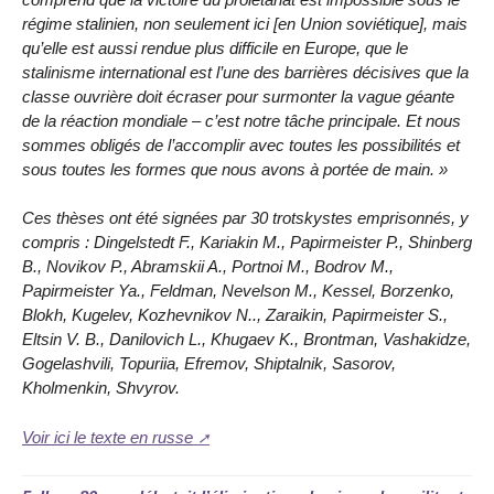
régime stalinien, non seulement ici [en Union soviétique], mais
qu’elle est aussi rendue plus difficile en Europe, que le
stalinisme international est l’une des barrières décisives que la
classe ouvrière doit écraser pour surmonter la vague géante
de la réaction mondiale – c’est notre tâche principale. Et nous
sommes obligés de l’accomplir avec toutes les possibilités et
sous toutes les formes que nous avons à portée de main. »
Ces thèses ont été signées par 30 trotskystes emprisonnés, y
compris : Dingelstedt F., Kariakin M., Papirmeister P., Shinberg
B., Novikov P., Abramskii A., Portnoi M., Bodrov M.,
Papirmeister Ya., Feldman, Nevelson M., Kessel, Borzenko,
Blokh, Kugelev, Kozhevnikov N.., Zaraikin, Papirmeister S.,
Eltsin V. B., Danilovich L., Khugaev K., Brontman, Vashakidze,
Gogelashvili, Topuriia, Efremov, Shiptalnik, Sasorov,
Kholmenkin, Shvyrov.
Voir ici le texte en russe