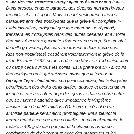
« ces derniers rejetèrent catégoriquement cette exemption. »
Dans presque chaque baraque, des détenus non trotskystes
répondirent à cet appel. Mais « ce fut seulement dans les
baraquements des trotskystes que la grève fut complète. »
L’administration, craignant que leur exemple se répandit,
transféra les trotskystes dans des huttes désertes et à moitié
démolies à environ quarante kilomètres du camp. Sur un total
de mille grévistes, plusieurs moururent et deux seulement
(des non-trotskistes) cessèrent volontairement la grève de la
faim. En mars 1937, sur les ordres de Moscou, l’administration
du camp céda sur tous les points. Et la grève prit fin. Au cours
des quelques mois qui suivirent, avant que la terreur de
l’époque Yejov n’eût atteint son point culminant, les trotskystes
bénéficièrent des droits qu’ils avaient gagnés et ceci rendit un
tel optimisme à d’autres déportés qu’un certain nombre entre
eux se mirent à attendre avec impatience le vingtième
anniversaire de la Révolution d’Octobre, espérant qu’un
amnistie partielle serait alors promulguée. Mais bientôt la
terreur revint avec une furie nouvelle. La ration alimentaire fut
réduite à 400 g de pain par jour et la Guépéou arma des
condamnés de droit commun avec des matraques et les