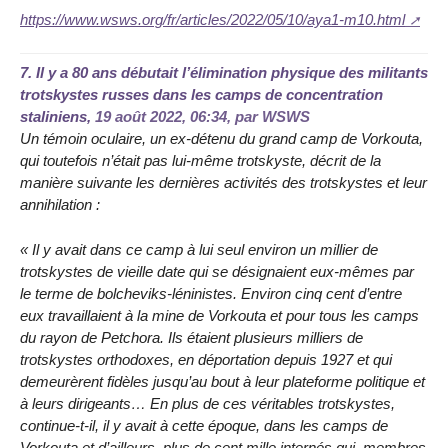
https://www.wsws.org/fr/articles/2022/05/10/aya1-m10.html
7.
Il y a 80 ans débutait l’élimination physique des militants
trotskystes russes dans les camps de concentration
staliniens,
19 août 2022, 06:34
,
par
WSWS
Un témoin oculaire, un ex-détenu du grand camp de Vorkouta,
qui toutefois n’était pas lui-même trotskyste, décrit de la
manière suivante les dernières activités des trotskystes et leur
annihilation :
« Il y avait dans ce camp à lui seul environ un millier de
trotskystes de vieille date qui se désignaient eux-mêmes par
le terme de bolcheviks-léninistes. Environ cinq cent d’entre
eux travaillaient à la mine de Vorkouta et pour tous les camps
du rayon de Petchora. Ils étaient plusieurs milliers de
trotskystes orthodoxes, en déportation depuis 1927 et qui
demeurèrent fidèles jusqu’au bout à leur plateforme politique et
à leurs dirigeants… En plus de ces véritables trotskystes,
continue-t-il, il y avait à cette époque, dans les camps de
Vorkouta et d’ailleurs, plus de cent mille internés qui, membres