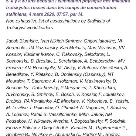
5.
Il y a 80 ans débutait l’élimination physique des militants
trotskystes russes dans les camps de concentration
staliniens,
4 mars 2020, 07:57
,
par
M.
Non-exhaustive list of assassinations by Stalinists of
Trotskyist world leaders
Jacob Blumkine, Ivan Nikitch Smirnov, Grigori Iakovine, NI
Sermouks, IM Poznansky, Karl Melnaïs, Man Nevelson, VV
Kossior, Vladimir Ivanov, C. Rakovsky, Belodorov, L.
Sosnovski., B. Breslav, L. Serebriakov, A. Beloborodov , MV
Frounze, AM Rosengoltz, M. Alsky, V. Antonov-Ovseïenko, A.
Benediktov, Y. Piatakov, B. Obolensky (Ossinsky), NT
Mouralov, T. Sapronov, A. Holtzman, V. Maximovsky, D.
Sosnovsky , Danichevsky, P Mesyatsev, T. Khorechko,
A.Voronsky, B. Smirnov, E. Bosch, V. Kossior, F. Lokatskov,
Drobnis, PA Kovalenko, AE Minekine, V. Yakovleva, B. Yeltsin,
M. Levitine, I. Palioudov, O. Chmidel, N. Vaganian, I. Stoukov,
A. Lobanov, Rafaïl S. Vassiltchenko, Mikh. Jakov, AM
Pousakov, N. Nikolaev, Averine, I. Bogouslavsky, F. Soudnik,
Eleazar Solntsev, Dingelstedt F., Kariakin M., Papirmeister P.,
Shinberg B., Novikov P., Abramskii A., Portnoi M., Bodrov,