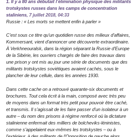
1.
Il y a 80 ans débutait l’élimination physique des militants
trotskystes russes dans les camps de concentration
staliniens,
7 juillet 2018, 04:33
Russie : « Les morts se mettent enfin à parler »
C’est sous ce titre qu’un quotidien russe des milieux d’affaires,
Kommersant, vient d’annoncer une découverte extraordinaire.
À Verkhneouralsk, dans la région séparant la Russie d’Europe
de la Sibérie, les ouvriers chargés de faire des travaux dans
une prison y ont mis au jour une série de documents que des
militants trotskystes soviétiques avaient cachés, sous le
plancher de leur cellule, dans les années 1930.
Dans cette cache on a retrouvé quarante-six documents et
brochures. Tout cela écrit à la main, composé avec très peu
de moyens dans un format très petit pour pouvoir être caché,
et transmis. Il s’agissait de les faire passer d’un isolateur à un
autre – du nom des prisons à régime renforcé où la dictature
stalinienne enfermait des milliers de bolcheviks-léninistes,
comme s’appelaient eux-mêmes les trotskystes – ou à
l’extérieur, à des militants de l’Opposition de gauche alors