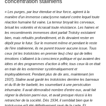
concentration staliniens
« Les purges, par leur étendue et leur force, agirent à la
manière d’un immense cataclysme naturel contre lequel toute
réaction humaine fut vaine. La terreur broyait les cerveaux,
brisait les volontés et écrasait toute résistance. Les haines et
les ressentiments immenses dont parlait Trotsky existaient
bien, mais refoulés profondément, et ils devaient rester en
dépôt pour le futur. Sur le moment même et pendant le reste
de l’ère stalinienne, ils ne purent trouver aucune issue. Tous
ceux (et les trotskistes en premier lieu) chez qui de telles
émotions s’alliaient à la conscience politique et qui avaient des
idées et des programmes d’action à offrir, tous ceux-là on était
en train de les exterminer systématiquement et
impitoyablement. Pendant plus de dix ans, maintenant (en
1937), Staline avait gardé les trotskistes derrière les barreaux
et du fil de fer barbelé, les soumettant à une persécution
inhumaine. Il avait démoralisé nombre d’entre eux, avait fait
régner la division parmi eux, et avait presque réussi à les
retrancher de la société. Dès 1934, il semblait bien que le
trotskysme eût été définitivement rayé de la carte. Et