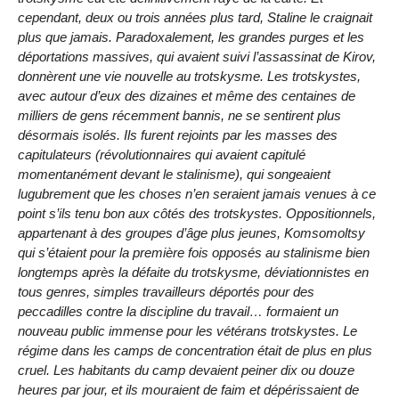
cependant, deux ou trois années plus tard, Staline le craignait
plus que jamais. Paradoxalement, les grandes purges et les
déportations massives, qui avaient suivi l’assassinat de Kirov,
donnèrent une vie nouvelle au trotskysme. Les trotskystes,
avec autour d’eux des dizaines et même des centaines de
milliers de gens récemment bannis, ne se sentirent plus
désormais isolés. Ils furent rejoints par les masses des
capitulateurs (révolutionnaires qui avaient capitulé
momentanément devant le stalinisme), qui songeaient
lugubrement que les choses n’en seraient jamais venues à ce
point s’ils tenu bon aux côtés des trotskystes. Oppositionnels,
appartenant à des groupes d’âge plus jeunes, Komsomoltsy
qui s’étaient pour la première fois opposés au stalinisme bien
longtemps après la défaite du trotskysme, déviationnistes en
tous genres, simples travailleurs déportés pour des
peccadilles contre la discipline du travail… formaient un
nouveau public immense pour les vétérans trotskystes. Le
régime dans les camps de concentration était de plus en plus
cruel. Les habitants du camp devaient peiner dix ou douze
heures par jour, et ils mouraient de faim et dépérissaient de