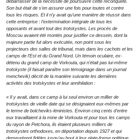
débarrasser de la nécessité de poursuivre cette reconquête.
Son but était de s’en assurer une fois pour toutes et contre
tous les risques. Et il n’y avait qu’une manière de réussir dans
cette entreprise : l’extermination intégrale de tous les
opposants et avant tout des trotskystes. Les procès de
Moscou avaient été montés pour justifier ce dessein, dont la
majeure partie fut alors exécutée, non point sous les
projecteurs des salles de tribunal, mais dans les cachots et les
camps de l’Est et du Grand Nord. Un témoin oculaire, ex-
détenu du grand camp de Vorkouta, qui n’était pas lui-même
trotskyste (il faisait paraître son témoignage dans un journal
menchevik) décrit de la manière suivante les dernières
activités des trotskystes et leur annihilation :
« Il y avait, dans ce camp à lui seul environ un millier de
trotskystes de vieille date qui se désignaient eux-mêmes par
le terme de bolcheviks-léninistes. Environ cinq cents d’entre
eux travaillaient à la mine de Vorkouta et pour tous les camps
du rayon de Petchora, ils étaient plusieurs milliers de
trotskystes orthodoxes, en déportation depuis 1927 et qui
demeurèrent fidèles jusqu’au bout à leur plate-forme politique