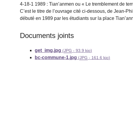
4-18-1 1989 : Tian’anmen ou « Le tremblement de ter
C’est le titre de l’ouvrage cité ci-dessous, de Jean-Ph
débuté en 1989 par les étudiants sur la place Tian’an
Documents joints
get_img.jpg
(
JPG
-
93.9 kio
)
bc-commune-1.jpg
(
JPG
-
161.6 kio
)