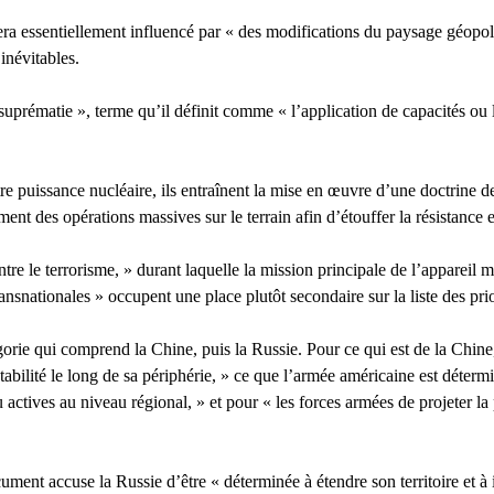
ra essentiellement influencé par « des modifications du paysage géopolit
inévitables.
« suprématie », terme qu’il définit comme « l’application de capacités ou
 puissance nucléaire, ils entraînent la mise en œuvre d’une doctrine de
ment des opérations massives sur le terrain afin d’étouffer la résistance 
ontre le terrorisme, » durant laquelle la mission principale de l’appareil
nsnationales » occupent une place plutôt secondaire sur la liste des prio
gorie qui comprend la Chine, puis la Russie. Pour ce qui est de la Chin
tabilité le long de sa périphérie, » ce que l’armée américaine est détermi
ctives au niveau régional, » et pour « les forces armées de projeter la p
ent accuse la Russie d’être « déterminée à étendre son territoire et à i