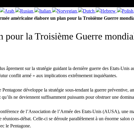
rmée américaine élabore un plan pour la Troisième Guerre mondia
n pour la Troisième Guerre mondia
n plus âprement sur la stratégie guidant la dernière guerre des Etats-U
utur conflit armé » aux implications extrêmement inquiétantes.
 le Pentagone développe la stratégie sous-tendant la guerre préventive,
 qu’ils ne deviennent suffisamment puissants pour obstruer une dominati
 conférence de l’Association de l’Armée des Etats-Unis (AUSA), une mani
de réunions-débat. Celle-ci se déroule parallèlement à un énorme salon 
vec le Pentagone.