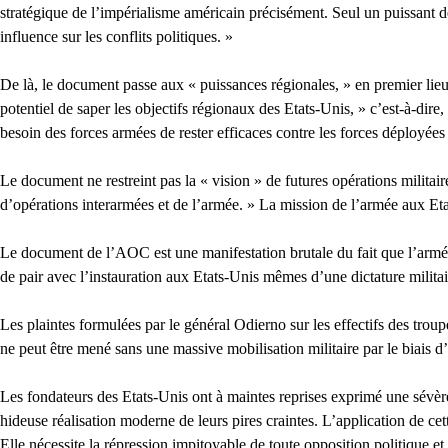
stratégique de l’impérialisme américain précisément. Seul un puissant d
influence sur les conflits politiques. »
De là, le document passe aux « puissances régionales, » en premier lieu l
potentiel de saper les objectifs régionaux des Etats-Unis, » c’est-à-dire
besoin des forces armées de rester efficaces contre les forces déployées 
Le document ne restreint pas la « vision » de futures opérations militaire
d’opérations interarmées et de l’armée. » La mission de l’armée aux Etats
Le document de l’AOC est une manifestation brutale du fait que l’armée 
de pair avec l’instauration aux Etats-Unis mêmes d’une dictature militai
Les plaintes formulées par le général Odierno sur les effectifs des tro
ne peut être mené sans une massive mobilisation militaire par le biais d’u
Les fondateurs des Etats-Unis ont à maintes reprises exprimé une sévèr
hideuse réalisation moderne de leurs pires craintes. L’application de ce
Elle nécessite la répression impitoyable de toute opposition politique et 