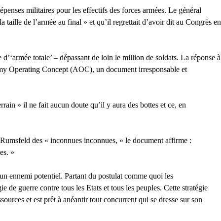
penses militaires pour les effectifs des forces armées. Le général
aille de l’armée au final » et qu’il regrettait d’avoir dit au Congrès en
e d’‘armée totale’ – dépassant de loin le million de soldats. La réponse à
 Army Operating Concept (AOC), un document irresponsable et
ain » il ne fait aucun doute qu’il y aura des bottes et ce, en
r Rumsfeld des « inconnues inconnues, » le document affirme :
es. »
t un ennemi potentiel. Partant du postulat comme quoi les
e de guerre contre tous les Etats et tous les peuples. Cette stratégie
ources et est prêt à anéantir tout concurrent qui se dresse sur son