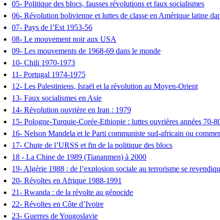
05- Politique des blocs, fausses révolutions et faux socialismes
06- Révolution bolivienne et luttes de classe en Amérique latine d
07- Pays de l’Est 1953-56
08- Le mouvement noir aux USA
09- Les mouvements de 1968-69 dans le monde
10- Chili 1970-1973
11- Portugal 1974-1975
12- Les Palestiniens, Israël et la révolution au Moyen-Orient
13- Faux socialismes en Asie
14- Révolution ouvrière en Iran : 1979
15- Pologne-Turquie-Corée-Ethiopie : luttes ouvrières années 70-8
16- Nelson Mandela et le Parti communiste sud-africain ou comment le
17- Chute de l’URSS et fin de la politique des blocs
18 - La Chine de 1989 (Tiananmen) à 2000
19- Algérie 1988 : de l’explosion sociale au terrorisme se revendiqu
20- Révoltes en Afrique 1988-1991
21- Rwanda : de la révolte au génocide
22- Révoltes en Côte d’Ivoire
23- Guerres de Yougoslavie