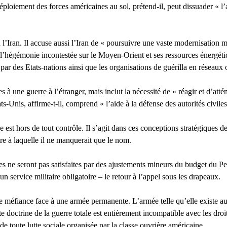
éploiement des forces américaines au sol, prétend-il, peut dissuader « l
’Iran. Il accuse aussi l’Iran de « poursuivre une vaste modernisation mili
, l’hégémonie incontestée sur le Moyen-Orient et ses ressources énergétiq
par des Etats-nations ainsi que les organisations de guérilla en réseaux 
s à une guerre à l’étranger, mais inclut la nécessité de « réagir et d’atté
-Unis, affirme-t-il, comprend « l’aide à la défense des autorités civiles
est hors de tout contrôle. Il s’agit dans ces conceptions stratégiques d
re à laquelle il ne manquerait que le nom.
upes ne seront pas satisfaites par des ajustements mineurs du budget du 
n service militaire obligatoire – le retour à l’appel sous les drapeaux.
e méfiance face à une armée permanente. L’armée telle qu’elle existe a
tte doctrine de la guerre totale est entièrement incompatible avec les d
de toute lutte sociale organisée par la classe ouvrière américaine.