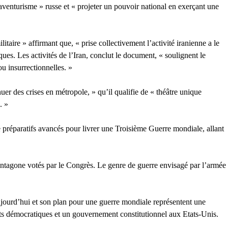
’aventurisme » russe et « projeter un pouvoir national en exerçant une
taire » affirmant que, « prise collectivement l’activité iranienne a le
ues. Les activités de l’Iran, conclut le document, « soulignent le
ou insurrectionnelles. »
nuer des crises en métropole, » qu’il qualifie de « théâtre unique
. »
e préparatifs avancés pour livrer une Troisième Guerre mondiale, allant
Pentagone votés par le Congrès. Le genre de guerre envisagé par l’armée
ujourd’hui et son plan pour une guerre mondiale représentent une
roits démocratiques et un gouvernement constitutionnel aux Etats-Unis.