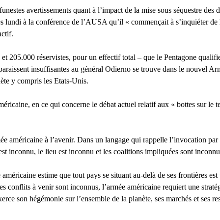
unestes avertissements quant à l’impact de la mise sous séquestre des dé
 lundi à la conférence de l’AUSA qu’il « commençait à s’inquiéter de la t
ctif.
et 205.000 réservistes, pour un effectif total – que le Pentagone qualifi
 paraissent insuffisantes au général Odierno se trouve dans le nouvel
nète y compris les Etats-Unis.
aine, en ce qui concerne le débat actuel relatif aux « bottes sur le terr
ée américaine à l’avenir. Dans un langage qui rappelle l’invocation pa
 inconnu, le lieu est inconnu et les coalitions impliquées sont inconnu
 américaine estime que tout pays se situant au-delà de ses frontières es
s conflits à venir sont inconnus, l’armée américaine requiert une stratégi
xerce son hégémonie sur l’ensemble de la planète, ses marchés et ses ress