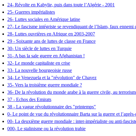
24- Révolte en Kabylie, puis dans toute l’Algérie - 2001
25- Guerres impérialistes
26- Luttes sociales en Amérique latine
27- Le fascisme intégriste se revendiquant de l’Islam, faux ennemi 
28- Luttes ouvrières en Afrique en 2003-2007
29 - Soixante ans de luttes de classe en France
30- Un siècle de luttes en Turquie
31- A bas la sale guerre en Afghanistan !
32- Le monde capitaliste en crise
33- La nouvelle bourgeoisie russe
34- Le Venezuela et la "révolution" de Chavez
35- Vers la troisième guerre mondiale ?
36- De la révolution du monde arabe à la guerre civile, au terrorisme
37 - Echos des Emirats
38 - La vague révolutionnaire des "printemps"
0- Le point de vue du révolutionnaire Barta sur la guerre et l’après
00- La deuxième guerre mondiale : inter-impérialiste ou anti-fascis
000- Le stalinisme ou la révolution trahie