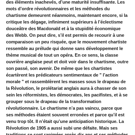
des éléments inachevés, d’une maturité insuffisante. Les
mots d’ordre révolutionnaires et les méthodes du
chartisme demeurent néanmoins, maintenant encore, si la
critique les dégage, infiniment supérieurs à l’éclectisme
douceâtre des Macdonald et à la stupidité économique
des Webb. On peut dire, s’il est permis de recourir à une
comparaison un peu risquée, que le mouvement chartiste
ressemble au prélude qui donne sans développement le
thème musical de tout un opéra. En ce sens, la classe
ouvrière anglaise peut et doit voir dans le chartisme, outre
son passé, son avenir. De même que les chartistes
écartèrent les prédicateurs sentimentaux de " l’action
morale " et rassemblèrent les masses sous le drapeau de
la Révolution, le prolétariat anglais aura à chasser de son
sein les réformistes, les démocrates, les pacifistes, et à se
grouper sous le drapeau de la transformation
révolutionnaire. Le chartisme n’a pas vaincu, parce que
ses méthodes étaient souvent erronées et parce qu’il est
venu trop tôt. Il n’était qu’une anticipation historique. La
Révolution de 1905 a aussi subi une défaite. Mais ses
traditions se sont ranimées après dix ans et ses méthodes