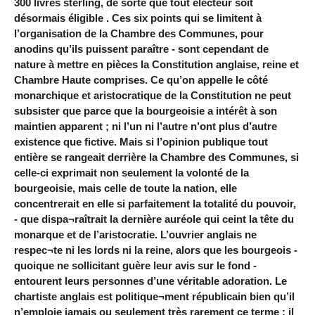
300 livres sterling, de sorte que tout électeur soit
désormais éligible . Ces six points qui se limitent à
l’organisation de la Chambre des Communes, pour
anodins qu’ils puissent paraître - sont cependant de
nature à mettre en pièces la Constitution anglaise, reine et
Chambre Haute comprises. Ce qu’on appelle le côté
monarchique et aristocratique de la Constitution ne peut
subsister que parce que la bourgeoisie a intérêt à son
maintien apparent ; ni l’un ni l’autre n’ont plus d’autre
existence que fictive. Mais si l’opinion publique tout
entière se rangeait derrière la Chambre des Communes, si
celle-ci exprimait non seulement la volonté de la
bourgeoisie, mais celle de toute la nation, elle
concentrerait en elle si parfaitement la totalité du pouvoir,
- que dispa¬raîtrait la dernière auréole qui ceint la tête du
monarque et de l’aristocratie. L’ouvrier anglais ne
respec¬te ni les lords ni la reine, alors que les bourgeois -
quoique ne sollicitant guère leur avis sur le fond -
entourent leurs personnes d’une véritable adoration. Le
chartiste anglais est politique¬ment républicain bien qu’il
n’emploie jamais ou seulement très rarement ce terme ; il