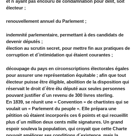
et n´ayant pas encouru de condamnation pour délit, soit
électeur ;
renouvellement annuel du Parlement ;
indemnité parlementaire, permettant à des candidats de
devenir députés ;
élection au scrutin secret, pour mettre fin aux pratiques de
corruption et d´intimidation qui étaient courantes ;
découpage du pays en circonscriptions électorales égales
pour assurer une représentation équitable ; afin que tout
électeur puisse être éligible, abolition de la disposition qui
réservait le droit d´être élu député aux seules personnes
pouvant justifier d´un revenu de 300 livres sterling.
En 1839, se réunit une « Convention » de chartistes qui se
voulait un « Parlement du peuple ». Elle prépara une
pétition où étaient incorporés ces 6 points et qui recueillit
plus d´un million deux cents mille signatures. Un grand
espoir souleva la population, qui croyait que cette Charte
pouvait améliorer ses conditions d´existence, mais la