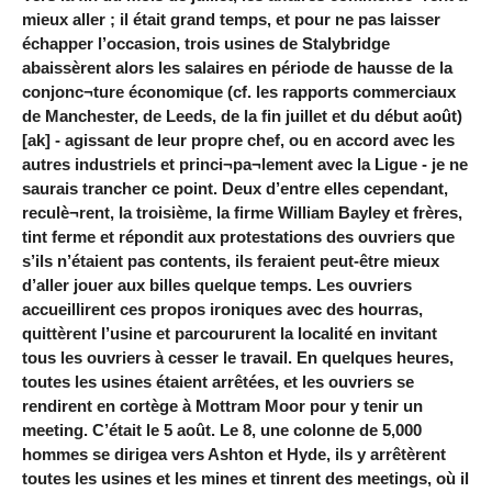
mieux aller ; il était grand temps, et pour ne pas laisser
échapper l’occasion, trois usines de Stalybridge
abaissèrent alors les salaires en période de hausse de la
conjonc¬ture économique (cf. les rapports commerciaux
de Manchester, de Leeds, de la fin juillet et du début août)
[ak] - agissant de leur propre chef, ou en accord avec les
autres industriels et princi¬pa¬lement avec la Ligue - je ne
saurais trancher ce point. Deux d’entre elles cependant,
reculè¬rent, la troisième, la firme William Bayley et frères,
tint ferme et répondit aux protestations des ouvriers que
s’ils n’étaient pas contents, ils feraient peut-être mieux
d’aller jouer aux billes quelque temps. Les ouvriers
accueillirent ces propos ironiques avec des hourras,
quittèrent l’usine et parcoururent la localité en invitant
tous les ouvriers à cesser le travail. En quelques heures,
toutes les usines étaient arrêtées, et les ouvriers se
rendirent en cortège à Mottram Moor pour y tenir un
meeting. C’était le 5 août. Le 8, une colonne de 5,000
hommes se dirigea vers Ashton et Hyde, ils y arrêtèrent
toutes les usines et les mines et tinrent des meetings, où il