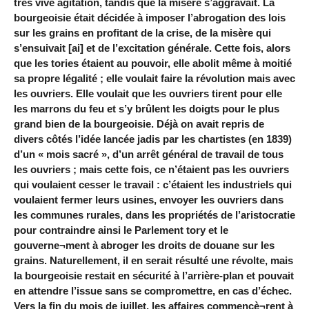
très vive agitation, tandis que la misère s’aggravait. La
bourgeoisie était décidée à imposer l’abrogation des lois
sur les grains en profitant de la crise, de la misère qui
s’ensuivait [ai] et de l’excitation générale. Cette fois, alors
que les tories étaient au pouvoir, elle abolit même à moitié
sa propre légalité ; elle voulait faire la révolution mais avec
les ouvriers. Elle voulait que les ouvriers tirent pour elle
les marrons du feu et s’y brûlent les doigts pour le plus
grand bien de la bourgeoisie. Déjà on avait repris de
divers côtés l’idée lancée jadis par les chartistes (en 1839)
d’un « mois sacré », d’un arrêt général de travail de tous
les ouvriers ; mais cette fois, ce n’étaient pas les ouvriers
qui voulaient cesser le travail : c’étaient les industriels qui
voulaient fermer leurs usines, envoyer les ouvriers dans
les communes rurales, dans les propriétés de l’aristocratie
pour contraindre ainsi le Parlement tory et le
gouverne¬ment à abroger les droits de douane sur les
grains. Naturellement, il en serait résulté une révolte, mais
la bourgeoisie restait en sécurité à l’arrière-plan et pouvait
en attendre l’issue sans se compromettre, en cas d’échec.
Vers la fin du mois de juillet, les affaires commencè¬rent à