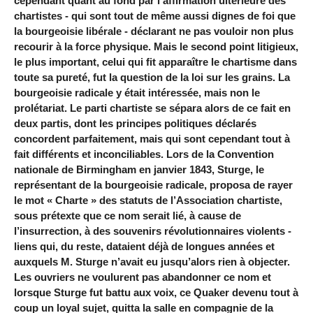
cependant quant au fond par l’affirmation ultérieure des
chartistes - qui sont tout de même aussi dignes de foi que
la bourgeoisie libérale - déclarant ne pas vouloir non plus
recourir à la force physique. Mais le second point litigieux,
le plus important, celui qui fit apparaître le chartisme dans
toute sa pureté, fut la question de la loi sur les grains. La
bourgeoisie radicale y était intéressée, mais non le
prolétariat. Le parti chartiste se sépara alors de ce fait en
deux partis, dont les principes politiques déclarés
concordent parfaitement, mais qui sont cependant tout à
fait différents et inconciliables. Lors de la Convention
nationale de Birmingham en janvier 1843, Sturge, le
représentant de la bourgeoisie radicale, proposa de rayer
le mot « Charte » des statuts de l’Association chartiste,
sous prétexte que ce nom serait lié, à cause de
l’insurrection, à des souvenirs révolutionnaires violents -
liens qui, du reste, dataient déjà de longues années et
auxquels M. Sturge n’avait eu jusqu’alors rien à objecter.
Les ouvriers ne voulurent pas abandonner ce nom et
lorsque Sturge fut battu aux voix, ce Quaker devenu tout à
coup un loyal sujet, quitta la salle en compagnie de la