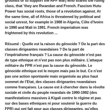
grounds or to support the RPF war) who scares the ruling
class, that ’they are Rwandan and French. Fascism Hutu
Power has social roots, those of a revolution against. At
the same time, all of Africa is threatened by political and
social unrest, for example in 1988 in Algeria, Côte d’Ivoire
in 1990 and Mali in 1991. French imperialism was
frightened by this revolution ...
Résumé : Quelle est la raison du génocide ? De la part des
classes dirigeantes rwandaises ? De la part de
l’impérialisme français ? La cause du génocide n’est pas
de type ethnique et n’est pas non plus militaire. L’attaque
militaire du FPR n’est pas la cause du génocide. Le
génocide ethnique est le moyen mais pas le but. Ce n’est
pas une action spontanée mais organisée au plus haut
sommet de l’Etat, des classes dirigeantes rwandaises
comme françaises. La cause est à chercher dans la révolte
sociale et civile du peuple rwandais de 1990-1992 (des
manifestations massives à Kigali contre le régime et pas
sur des bases ethniques ni pour soutenir la guerre du
FPR) qui ont fait peur aux classes dirigeantes, qu’elles