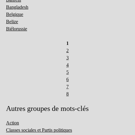
Bangladesh
Belgique
Belize
Biélorussie
1
2
3
4
5
6
7
8
Autres groupes de mots-clés
Action
Classes sociales et Partis politiques