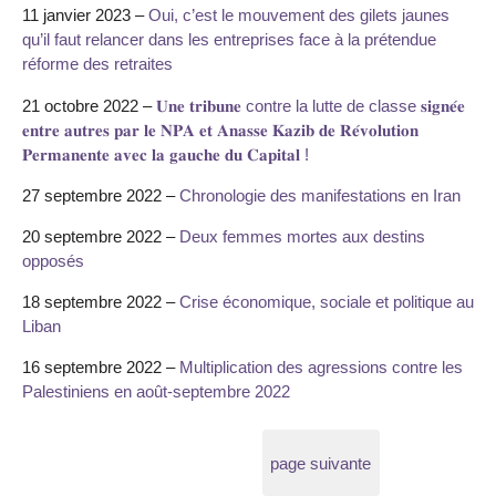
11 janvier 2023 –
Oui, c’est le mouvement des gilets jaunes
qu’il faut relancer dans les entreprises face à la prétendue
réforme des retraites
21 octobre 2022 –
𝐔𝐧𝐞 𝐭𝐫𝐢𝐛𝐮𝐧𝐞 contre la lutte de classe 𝐬𝐢𝐠𝐧𝐞́𝐞
𝐞𝐧𝐭𝐫𝐞 𝐚𝐮𝐭𝐫𝐞𝐬 𝐩𝐚𝐫 𝐥𝐞 𝐍𝐏𝐀 𝐞𝐭 𝐀𝐧𝐚𝐬𝐬𝐞 𝐊𝐚𝐳𝐢𝐛 𝐝𝐞 𝐑𝐞́𝐯𝐨𝐥𝐮𝐭𝐢𝐨𝐧
𝐏𝐞𝐫𝐦𝐚𝐧𝐞𝐧𝐭𝐞 𝐚𝐯𝐞𝐜 𝐥𝐚 𝐠𝐚𝐮𝐜𝐡𝐞 𝐝𝐮 𝐂𝐚𝐩𝐢𝐭𝐚𝐥 !
27 septembre 2022 –
Chronologie des manifestations en Iran
20 septembre 2022 –
Deux femmes mortes aux destins
opposés
18 septembre 2022 –
Crise économique, sociale et politique au
Liban
16 septembre 2022 –
Multiplication des agressions contre les
Palestiniens en août-septembre 2022
page suivante