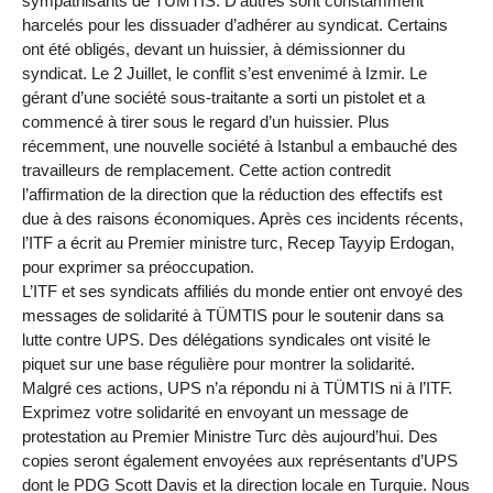
sympathisants de TÜMTIS. D’autres sont constamment
harcelés pour les dissuader d’adhérer au syndicat. Certains
ont été obligés, devant un huissier, à démissionner du
syndicat. Le 2 Juillet, le conflit s’est envenimé à Izmir. Le
gérant d’une société sous-traitante a sorti un pistolet et a
commencé à tirer sous le regard d’un huissier. Plus
récemment, une nouvelle société à Istanbul a embauché des
travailleurs de remplacement. Cette action contredit
l’affirmation de la direction que la réduction des effectifs est
due à des raisons économiques. Après ces incidents récents,
l’ITF a écrit au Premier ministre turc, Recep Tayyip Erdogan,
pour exprimer sa préoccupation.
L’ITF et ses syndicats affiliés du monde entier ont envoyé des
messages de solidarité à TÜMTIS pour le soutenir dans sa
lutte contre UPS. Des délégations syndicales ont visité le
piquet sur une base régulière pour montrer la solidarité.
Malgré ces actions, UPS n’a répondu ni à TÜMTIS ni à l’ITF.
Exprimez votre solidarité en envoyant un message de
protestation au Premier Ministre Turc dès aujourd’hui. Des
copies seront également envoyées aux représentants d’UPS
dont le PDG Scott Davis et la direction locale en Turquie. Nous