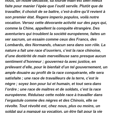
nous, un noble déclassé, sa lourde main est bien mieux
faite pour manier l’épée que l’outil servile. Plutôt que de
travailler, il choisit de se battre, c’est-à-dire qu’il revient à
son premier état. Regere imperio populos, voilà notre
vocation. Versez cette dévorante activité sur des pays qui,
comme la Chine, appellent la conquête étrangère. Des
aventuriers qui troublent la société européenne, faites un
ver sacrum, un essaim comme ceux des Francs, des
Lombards, des Normands, chacun sera dans son rôle. La
nature a fait une race d’ouvriers, c’est la race chinoise,
d’une dextérité de main merveilleuse sans presque aucun
sentiment d’honneur ; gouvernez-la avec justice, en
prélevant d’elle, pour le bienfait d’un tel gouvernement, un
ample douaire au profit de la race conquérante, elle sera
satisfaite ; une race de travailleurs de la terre, c’est le
nègre ; soyez bon pour lui et humain, et tout sera dans
l’ordre ; une race de maîtres et de soldats, c’est la race
européenne. Réduisez cette noble race à travailler dans
l’ergastule comme des nègres et des Chinois, elle se
révolte. Tout révolté est, chez nous, plus ou moins, un
soldat qui a manqué sa vocation, un être fait pour la vie