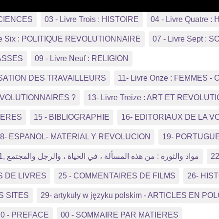
 SCIENCES
03 - Livre Trois : HISTOIRE
04 - Livre Quatr
vre Six : POLITIQUE REVOLUTIONNAIRE
07 - Livre Sept :
LASSES
09 - Livre Neuf : RELIGION
NISATION DES TRAVAILLEURS
11- Livre Onze : FEMMES
REVOLUTIONNAIRES ?
13- Livre Treize : ART ET REVOLUT
TIERES
15 - BIBLIOGRAPHIE
16- EDITORIAUX DE LA V
18- ESPANOL- MATERIAL Y REVOLUCION
19- PORTUGUE
21, مواد والثورة : من هذه المسألة ، في الحياة ، والرجل والمجتمع
2
S DE LIVRES
25 - COMMENTAIRES DE FILMS
26- HI
S SITES
29- artykuły w języku polskim - ARTICLES EN PO
0 - PREFACE
00 - SOMMAIRE PAR MATIERES