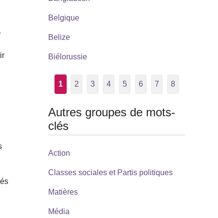
Belgique
%
Belize
ir
Biélorussie
1
2
3
4
5
6
7
8
Autres groupes de mots-
clés
s
Action
n
Classes sociales et Partis politiques
iés
Matières
Média