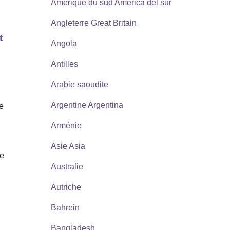
Amérique du sud America del sur
Angleterre Great Britain
t
Angola
Antilles
Arabie saoudite
Argentine Argentina
de
Arménie
Asie Asia
le
Australie
Autriche
Bahrein
Bangladesh