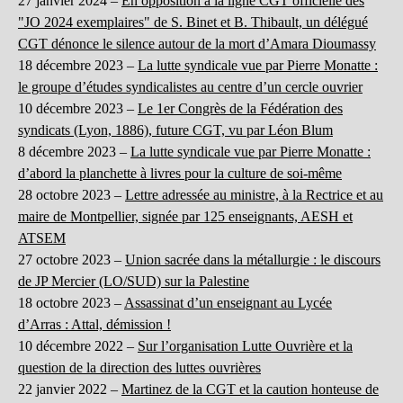
27 janvier 2024 –
En opposition à la ligne CGT officielle des
"JO 2024 exemplaires" de S. Binet et B. Thibault, un délégué
CGT dénonce le silence autour de la mort d’Amara Dioumassy
18 décembre 2023 –
La lutte syndicale vue par Pierre Monatte :
le groupe d’études syndicalistes au centre d’un cercle ouvrier
10 décembre 2023 –
Le 1er Congrès de la Fédération des
syndicats (Lyon, 1886), future CGT, vu par Léon Blum
8 décembre 2023 –
La lutte syndicale vue par Pierre Monatte :
d’abord la planchette à livres pour la culture de soi-même
28 octobre 2023 –
Lettre adressée au ministre, à la Rectrice et au
maire de Montpellier, signée par 125 enseignants, AESH et
ATSEM
27 octobre 2023 –
Union sacrée dans la métallurgie : le discours
de JP Mercier (LO/SUD) sur la Palestine
18 octobre 2023 –
Assassinat d’un enseignant au Lycée
d’Arras : Attal, démission !
10 décembre 2022 –
Sur l’organisation Lutte Ouvrière et la
question de la direction des luttes ouvrières
22 janvier 2022 –
Martinez de la CGT et la caution honteuse de