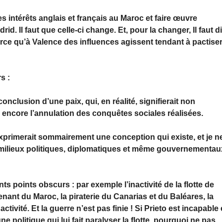
es intérêts anglais et français au Maroc et faire œuvre
id. Il faut que celle-ci change. Et, pour la changer, Il faut d
rce qu’à Valence des influences agissent tendant à pactise
s :
onclusion d’une paix, qui, en réalité, signifierait non
 encore l’annulation des conquêtes sociales réalisées.
i exprimerait sommairement une conception qui existe, et je n
ns milieux politiques, diplomatiques et même gouvernementau
 points obscurs : par exemple l’inactivité de la flotte de
nant du Maroc, la piraterie du Canarias et du Baléares, la
ivité. Et la guerre n’est pas finie ! Si Prieto est incapable 
une politique qui lui fait paralyser la flotte, pourquoi ne pas