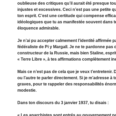
oublieuse des critiques qu’il aurait été presque 
injustes et excessives. Ceci n’est pas une petite q
ton esprit. C’est une certitude qui compense effic
idéologiques que tu as manifestée souvent dans tes
éloquence admirable.
Je n’ai pu accepter calmement l’identité affirmée p
fédéraliste de Pi y Margall. Je ne te pardonne pas d
constructeur de la Russie, mais bien Staline, esprit 
« Terre Libre », à tes affirmations complètement 
Mais ce n’est pas de cela que je veux t’entretenir.
ou l’autre te parler directement. Si je m’adresse à 
graves, pour te rappeler des responsabilités énor
modestie.
Dans ton discours du 3 janvier 1937, tu disais :
« Les anarchistes sont entrés au gouvernement po