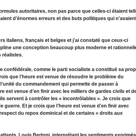
rmules autoritaires, non pas parce que celles-ci étaient tel
aient d’énormes erreurs et des buts politiques qui n’avaien
rs italiens, français et belges et j’ai constaté que ceux-ci
cipline une conception beaucoup plus moderne et rationnell
réalistes.
ée confédérale, comme le parti socialiste a constitué sa pro
 crois que l’heure est venue de résoudre le problème du
 l’unité du commandement qui permette de passer à
re est venue d’en finir avec les milliers de gardes civils et d
ls servent à contrôler les « incontrôlables ». Je crois que
e guerre. Et je crois que l’heure est venue d’en finir avec
 respect du repos dominical et de certains « droits aux
mbattants. Louis Bertoni, interprétant les sentiments exprimé