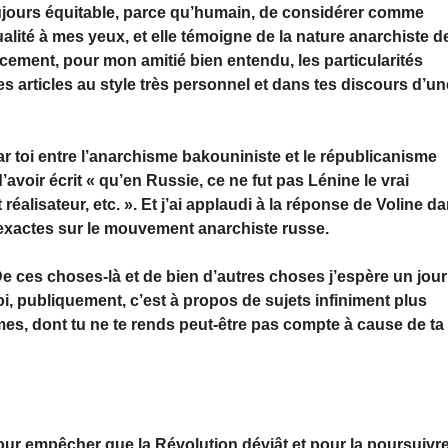
toujours équitable, parce qu’humain, de considérer comme
ualité à mes yeux, et elle témoigne de la nature anarchiste d
acement, pour mon amitié bien entendu, les particularités
 articles au style très personnel et dans tes discours d’un
ar toi entre l’anarchisme bakouniniste et le républicanisme
’avoir écrit « qu’en Russie, ce ne fut pas Lénine le vrai
réalisateur, etc. ». Et j’ai applaudi à la réponse de Voline d
inexactes sur le mouvement anarchiste russe.
 De ces choses-là et de bien d’autres choses j’espère un jour
toi, publiquement, c’est à propos de sujets infiniment plus
mes, dont tu ne te rends peut-être pas compte à cause de ta
ur empêcher que la Révolution déviât et pour la poursuivr