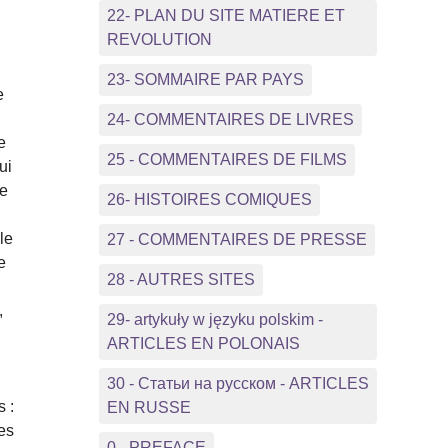
22- PLAN DU SITE MATIERE ET
REVOLUTION
23- SOMMAIRE PAR PAYS
e
24- COMMENTAIRES DE LIVRES
e
25 - COMMENTAIRES DE FILMS
ui
le
26- HISTOIRES COMIQUES
le
27 - COMMENTAIRES DE PRESSE
e
28 - AUTRES SITES
,
29- artykuły w języku polskim -
ARTICLES EN POLONAIS
30 - Статьи на русском - ARTICLES
s :
EN RUSSE
es
0 - PREFACE