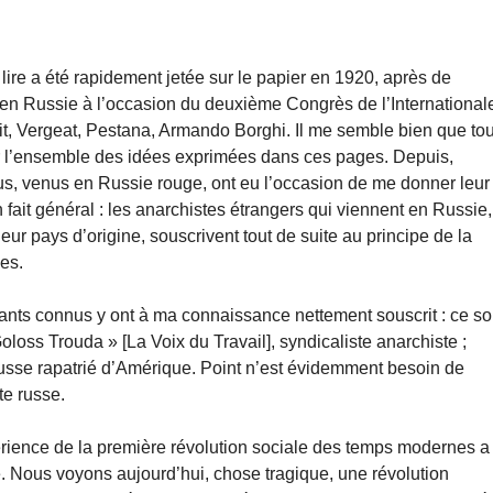
lire a été rapidement jetée sur le papier en 1920, après de
 en Russie à l’occasion du deuxième Congrès de l’International
, Vergeat, Pestana, Armando Borghi. Il me semble bien que to
r l’ensemble des idées exprimées dans ces pages. Depuis,
nus, venus en Russie rouge, ont eu l’occasion de me donner leur
 fait général : les anarchistes étrangers qui viennent en Russie,
ur pays d’origine, souscrivent tout de suite au principe de la
es.
itants connus y ont à ma connaissance nettement souscrit : ce so
s Trouda » [La Voix du Travail], syndicaliste anarchiste ;
 russe rapatrié d’Amérique. Point n’est évidemment besoin de
te russe.
rience de la première révolution sociale des temps modernes a
. Nous voyons aujourd’hui, chose tragique, une révolution