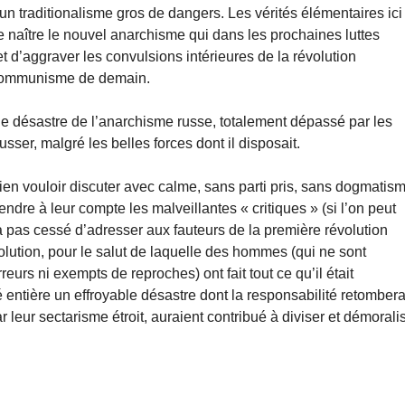
 un traditionalisme gros de dangers. Les vérités élémentaires ici
re naître le nouvel anarchisme qui dans les prochaines luttes
et d’aggraver les convulsions intérieures de la révolution
du communisme de demain.
r le désastre de l’anarchisme russe, totalement dépassé par les
ser, malgré les belles forces dont il disposait.
ien vouloir discu­ter avec calme, sans parti pris, sans dogmatis
endre à leur compte les malveillantes « critiques » (si l’on peut
 pas cessé d’adresser aux fauteurs de la première révolution
olution, pour le salut de laquelle des hommes (qui ne sont
rs ni exempts de reproches) ont fait tout ce qu’il était
entière un effroyable désastre dont la responsabilité retombera
 leur sectarisme étroit, auraient contribué à diviser et démorali