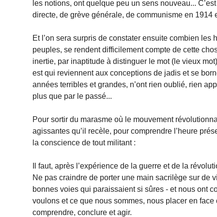
les notions, ont quelque peu un sens nouveau... C’est 
directe, de grève générale, de communisme en 1914 et
Et l’on sera surpris de constater ensuite combien les 
peuples, se rendent difficilement compte de cette chose 
inertie, par inaptitude à distinguer le mot (le vieux mo
est qui reviennent aux conceptions de jadis et se borne
années terribles et grandes, n’ont rien oublié, rien appr
plus que par le passé...
Pour sortir du marasme où le mouvement révolutionnair
agissantes qu’il recèle, pour comprendre l’heure prése
la conscience de tout militant :
Il faut, après l’expérience de la guerre et de la révo
Ne pas craindre de porter une main sacrilège sur de v
bonnes voies qui paraissaient si sûres - et nous ont 
voulons et ce que nous sommes, nous placer en face de 
comprendre, conclure et agir.