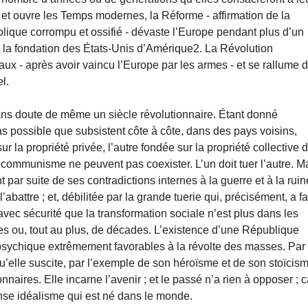
t ouvre les Temps modernes, la Réforme - affirmation de la
olique corrompu et ossifié - dévaste l’Europe pendant plus d’un
ps la fondation des États-Unis d’Amérique2. La Révolution
ux - après avoir vaincu l’Europe par les armes - et se rallume 
el.
sans doute de même un siècle révolutionnaire. Étant donné
pas possible que subsistent côte à côte, dans des pays voisins,
r la propriété privée, l’autre fondée sur la propriété collective 
 communisme ne peuvent pas coexister. L’un doit tuer l’autre. M
par suite de ses contradictions internes à la guerre et à la ruin
l’abattre ; et, débilitée par la grande tuerie qui, précisément, a fa
avec sécurité que la transformation sociale n’est plus dans les
s ou, tout au plus, de décades. L’existence d’une République
s psychique extrêmement favorables à la révolte des masses. Par 
u’elle suscite, par l’exemple de son héroïsme et de son stoïcis
naires. Elle incarne l’avenir ; et le passé n’a rien à opposer ; c
ense idéalisme qui est né dans le monde.