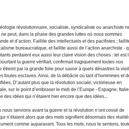
déologie révolutionnaire, socialiste, syndicaliste ou anarchiste n
n ne peut, dans la phase des grandes luttes où nous sommes
et d’action. Faillite des intellectuels et des pacifistes ; faillit
calisme bureaucratique, et faillite aussi de l’action anarchiste - q
tants perdaient eux aussi leur claire vision des choses : tel est 
pourtant la guerre vérifiait, confirmait tragiquement toutes nos
treint par la grande folie pour savoir à quels désastres la vieil
 ses foules esclaves. Ainsi, de la débâcle où tant d’hommmes et d
ifiées. D’autant plus que la révolution sociale, victorieuse en
, sur le point d’embraser le midi de l’Europe - Espagne, Italie
e des idées qui n’étaient hier encore que des idées...
 nous servions avant la guerre et la révolution n’ont cessé de
ui n’étaient alors que des mots signifient désormais des réalité
olument comme auparavant. Tous les mots, nous le sentons, tout