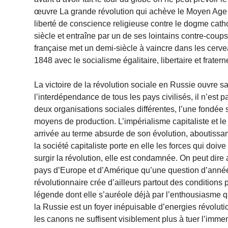
œuvre La grande révolution qui achève le Moyen Age e
liberté de conscience religieuse contre le dogme cath
siècle et entraîne par un de ses lointains contre-cou
française met un demi-siècle à vaincre dans les cervea
1848 avec le socialisme égalitaire, libertaire et fratern
La victoire de la révolution sociale en Russie ouvre 
l’interdépendance de tous les pays civilisés, il n’est 
deux organisations sociales différentes, l’une fondée su
moyens de production. L’impérialisme capitaliste et le
arrivée au terme absurde de son évolution, aboutissant 
la société capitaliste porte en elle les forces qui doive 
surgir la révolution, elle est condamnée. On peut dire 
pays d’Europe et d’Amérique qu’une question d’année
révolutionnaire crée d’ailleurs partout des condition
légende dont elle s’auréole déjà par l’enthousiasme q
la Russie est un foyer inépuisable d’energies révolution
les canons ne suffisent visiblement plus à tuer l’imm