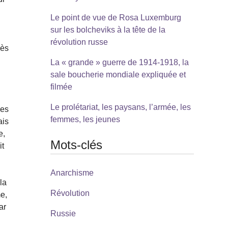
Le point de vue de Rosa Luxemburg
sur les bolcheviks à la tête de la
révolution russe
dès
La « grande » guerre de 1914-1918, la
sale boucherie mondiale expliquée et
filmée
Le prolétariat, les paysans, l’armée, les
des
femmes, les jeunes
ais
e,
Mots-clés
it
Anarchisme
la
Révolution
me,
ar
Russie