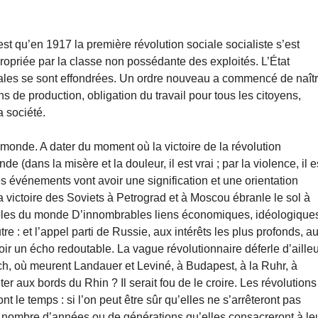
est qu’en 1917 la première révolution sociale socialiste s’est
opriée par la classe non possédante des exploités. L’État
iales se sont effondrées. Un ordre nouveau a commencé de naîtr
ns de production, obligation du travail pour tous les citoyens,
a société.
 monde. A dater du moment où la victoire de la révolution
(dans la misère et la douleur, il est vrai ; par la violence, il e
les événements vont avoir une signification et une orientation
La victoire des Soviets à Petrograd et à Moscou ébranle le sol à
poles du monde D’innombrables liens économiques, idéologique
e : et l’appel parti de Russie, aux intérêts les plus profonds, a
ir un écho redoutable. La vague révolutionnaire déferle d’aille
ch, où meurent Landauer et Leviné, à Budapest, à la Ruhr, à
ter aux bords du Rhin ? Il serait fou de le croire. Les révolutions
nt le temps : si l’on peut être sûr qu’elles ne s’arrêteront pas
 le nombre d’années ou de générations qu’elles consacreront à le