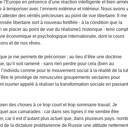
de l’Europe en présence d’une réaction intelligente et bien armé
te à temporiser avec l’ennemi extérieur et intérieur. Nous avons 
’attester des vérités précieuses au point de vue libertaire. Il me
ée libertaire sort à nouveau fortifiée - à la condition que la
ien se placer au point de vue du réalisme1 historique - tenir comp
vie économique et psychologique internationale, dont le cours
ons et de nos rêves.
e que je me permets de préconiser : au lieu d’être une doctrine
ue, qu’il soit ramené - sans rien perdre pour cela (bien au
 l’individu comme pour le mouvement social à la réalité de la lut
d’être le privilège de minuscules groupements sectaires pour
t ouvrier appelé à réaliser la transformation sociale en passan
bien des choses à ce trop court et trop sommaire travail. Je
el quel aux camarades : car dans ses lignes il me semble être
er, car il est d’autant plus actuel que, dans plusieurs pays. nom
rd de la dictature prolétarienne de Russie une attitude nettemen