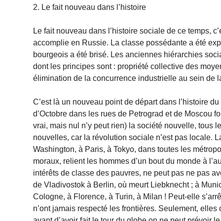
2. Le fait nouveau dans l’histoire
Le fait nouveau dans l’histoire sociale de ce temps, c’
accomplie en Russie. La classe possédante a été expr
bourgeois a été brisé. Les anciennes hiérarchies soc
dont les prin­cipes sont : propriété collective des moye
élimination de la concurrence industrielle au sein de l
C’est là un nouveau point de départ dans l’histoire du
d’Octobre dans les rues de Petrograd et de Moscou fonde 
vrai, mais nul n’y peut rien) la société nouvelle, tous 
nouvelles, car la révolution sociale n’est pas locale. 
Washington, à Paris, à Tokyo, dans toutes les métro
moraux, relient les hommes d’un bout du monde à l’autr
intérêts de classe des pauvres, ne peut pas ne pas avo
de Vladivostok à Berlin, où meurt Liebknecht ; à Muni
Cologne, à Florence, à Turin, à Milan ! Peut-elle s’arrê
n’ont jamais respecté les frontières. Seulement, elles o
avant d’avoir fait le tour du globe on ne peut prévoir