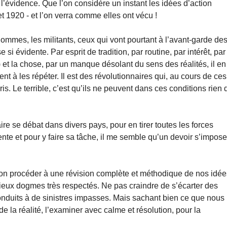
l’évidence. Que l’on considère un instant les idées d’action
 1920 - et l’on verra comme elles ont vécu !
hommes, les militants, ceux qui vont pourtant à l’avant-garde de
si évidente. Par esprit de tradition, par routine, par intérêt, par
t) et la chose, par un manque désolant du sens des réalités, il en
nt à les répéter. Il est des révolutionnaires qui, au cours de ces
is. Le terrible, c’est qu’ils ne peuvent dans ces condi­tions rien 
e se débat dans divers pays, pour en tirer toutes les forces
nte et pour y faire sa tâche, il me semble qu’un devoir s’impose
lution procéder à une révision complète et méthodique de nos idée
ieux dogmes très respectés. Ne pas craindre de s’écarter des
conduits à de sinistres impasses. Mais sachant bien ce que nous
la réalité, l’exami­ner avec calme et résolution, pour la