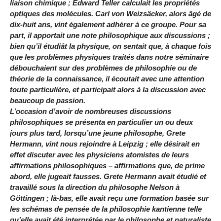
liaison chimique ; Edward Teller calculait les propriétés
optiques des molécules. Carl von Weizsäcker, alors âgé de
dix-huit ans, vint également adhérer à ce groupe. Pour sa
part, il apportait une note philosophique aux discussions ;
bien qu’il étudiât la physique, on sentait que, à chaque fois
que les problèmes physiques traités dans notre séminaire
débouchaient sur des problèmes de philosophie ou de
théorie de la connaissance, il écoutait avec une attention
toute particulière, et participait alors à la discussion avec
beaucoup de passion.
L’occasion d’avoir de nombreuses discussions
philosophiques se présenta en particulier un ou deux
jours plus tard, lorsqu’une jeune philosophe, Grete
Hermann, vint nous rejoindre à Leipzig ; elle désirait en
effet discuter avec les physiciens atomistes de leurs
affirmations philosophiques – affirmations que, de prime
abord, elle jugeait fausses. Grete Hermann avait étudié et
travaillé sous la direction du philosophe Nelson à
Göttingen ; là-bas, elle avait reçu une formation basée sur
les schémas de pensée de la philosophie kantienne telle
qu’elle avait été interprétée par le philosophe et naturaliste