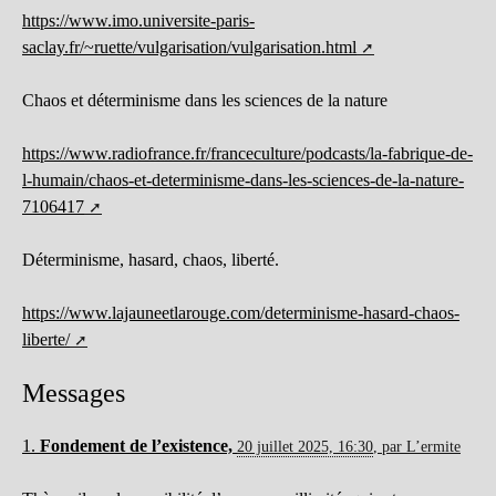
https://www.imo.universite-paris-
saclay.fr/~ruette/vulgarisation/vulgarisation.html
Chaos et déterminisme dans les sciences de la nature
https://www.radiofrance.fr/franceculture/podcasts/la-fabrique-de-
l-humain/chaos-et-determinisme-dans-les-sciences-de-la-nature-
7106417
Déterminisme, hasard, chaos, liberté.
https://www.lajauneetlarouge.com/determinisme-hasard-chaos-
liberte/
Messages
1.
Fondement de l’existence,
20 juillet 2025, 16:30
,
par
L’ermite