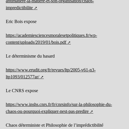
antimatiere-la-matiere-et-son-organisation/chaos-
impredictibilite
Eric Bois expose
https://academiesciencesmoralesetpolitiques.fr/wp-
content/uploads/2019/01/bois.pdf
Le déterminisme du hasard
https://www.erudit.org/fr/revues/ltp/2005-v61-n3-
ltp1093/012577ar/
Le CNRS expose
https://www.inshs.cnrs.fr/fr/cnrsinfo/sur-la-philosophie-du-
chaos-ou-pourquoi-expliquer-nest-pas-predire
Chaos déterministe et Philosophie de l’imprédictibilité