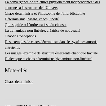
La convergence de structures physiquement indépendantes : des
neurones à la structure de l’Univers
Chaos déterministe et Philosophie de l’imprédictibilité
Déterminisme, hasard, chaos, liberté
Que signifie « L’ordre est issu du chaos »
La dynamique non-linéaire, créatrice de nouveauté
Chaotic Conceptions
Des exemples de chaos déterministe dans les systèmes amortis
entretenus
Les nuages, exemple de structure émergente chaotique fractale
Dialectique et chaos déterministe (dynamique non-linéaire)
Mots-clés
Chaos déterministe