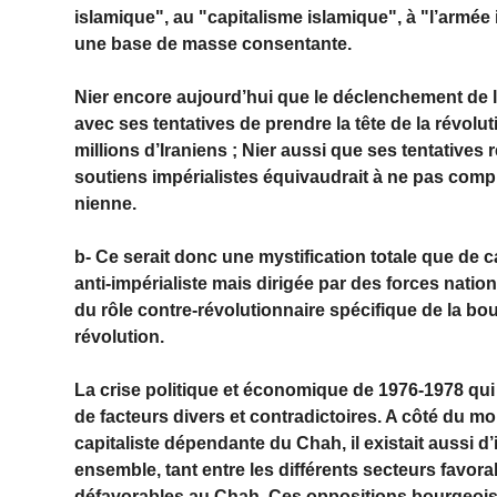
islamique", au "capitalisme islamique", à "l’armée
une base de masse consentante.
Nier encore aujourd’hui que le déclen­chement de
avec ses tentatives de prendre la tête de la révolu
millions d’Iraniens ; Nier aussi que ses tentative
soutiens impérialistes équivaudrait à ne pas compre
nienne.
b- Ce serait donc une mystification totale que de c
anti-impérialiste mais dirigée par des forces nati
du rôle contre-révolutionnaire spécifique de la bou
révolution.
La crise politique et économique de 1976-1978 qui
de facteurs divers et contradic­toires. A côté du 
capitaliste dépendante du Chah, il existait aussi 
ensemble, tant entre les différents secteurs favor
défavorables au Chah. Ces oppositions bourgeois