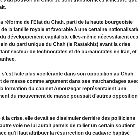
it.
 réforme de l’Etat du Chah, parti de la haute bourgeoisie
de la famille royale et favorable à une certaine nationalisat
te du développement capitaliste elles-même nécessitaient ce
sein du parti unique du Chah (le Rastakhiz) avant la crise
ortant secteur de technocrates et de bureaucrates en Iran, et
yanhee.
n s’est faite plus vociférante dans son opposition au Chah.
nt de masse comme argument dans ses marchandages ave
 la formation du cabinet Amouzegar représentaient une
ssement du mouvement de masse poussait d’autres oppositio
à la crise, elle devait se dissimuler derrière des politiciens
utre voie ne lui aurait permis de rallier un certain soutient
 qu’il faut attribuer la résurrection du cadavre baptisé