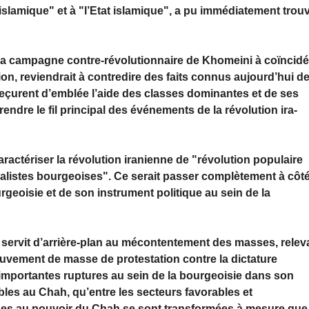
 islamique" et à "l’Etat islamique", a pu immédiatement trou
 la campagne contre-révolutionnaire de Khomeini à coïncid
tion, reviendrait à contredire des faits connus aujourd’hui d
s reçurent d’emblée l’aide des classes dominantes et de ses
ndre le fil principal des événements de la révolution ira­
aractériser la révolution iranienne de "révolution populaire
onalistes bourgeoises". Ce serait passer complètement à côt
rgeoisie et de son instrument politique au sein de la
 servit d’arrière-plan au mécontentement des masses, releva
mouvement de masse de protestation contre la dictature
d’importantes ruptures au sein de la bourgeoisie dans son
ables au Chah, qu’entre les secteurs favorables et
es au pouvoir du Chah se sont transformées à mesure que 