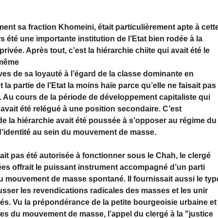
ment sa fraction Khomeini, était particu­lièrement apte à cett
s été une importante institution de l’Etat bien rodée à la
rivée. Après tout, c’est la hiérarchie chiite qui avait été le
i-même
euves de sa loyauté à l’égard de la classe dominante en
la partie de l’Etat la moins haïe parce qu’elle ne faisait pas
t. Au cours de la période de développement capitaliste qui
é avait été relégué à une position secondaire. C’est
de la hiérarchie avait été poussée à s’opposer au régime du
 d’identité au sein du mouve­ment de masse.
ait pas été autorisée à fonctionner sous le Chah, le clergé
s offrait le puissant instrument accompa­gné d’un parti
 du mouvement de masse spontané. Il fournissait aussi le typ
usser les revendica­tions radicales des masses et les unir
. Vu la prépondé­rance de la petite bourgeoisie urbaine et
es du mouvement de masse, l’appel du clergé à la "justice