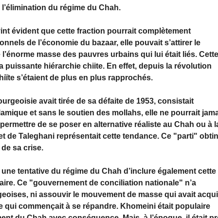
l’élimination du régime du Chah.
t évident que cette fraction pourrait complète­ment
ionnels de l’économie du bazaar, elle pouvait s’attirer le
e l’énorme masse des pauvres urbains qui lui était liés. Cett
 puissante hiérarchie chiite. En effet, depuis la révolution
chiïte s’étaient de plus en plus rapprochés.
rgeoisie avait tirée de sa défaite de 1953, consistait
lamique et sans le soutien des mollahs, elle ne pourrait jam
permettre de se poser en alternative réaliste au Chah ou à l
 de Taleghani représentait cette tendance. Ce "parti" obtin
de sa crise.
 une tentative du régime du Chah d’inclure également cette
 faire. Ce "gouvernement de conciliation nationale" n’a
rgeoises, ni assouvir le mouvement de masse qui avait acqu
ale qui commençait à se répandre. Khomeini était populaire
ment du Chah avec conséquence. Mais, à l’époque, il était pr