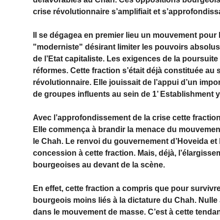
crise révolutionnaire s’amplifiait et s’approfondissa
Il se dégagea en premier lieu un mouvement pour la
"moderniste" désirant limiter les pouvoirs absolus 
de l’Etat capitaliste. Les exigences de la poursui
réformes. Cette fraction s’était déjà constituée au 
révolutionnaire. Elle jouissait de l’appui d’un imp
de groupes influents au sein de 1’ Esta­blishment 
Avec l’approfondissement de la crise cette fractio
Elle commença à brandir la menace du mouveme
le Chah. Le renvoi du gouverne­ment d’Hoveida et
concession à cette fraction. Mais, déjà, l’élargi
bourgeoises au devant de la scène.
En effet, cette fraction a compris que pour survivre 
bourgeois moins liés à la dictature du Chah. Nulle a
dans le mouvement de masse. C’est à cette tendance