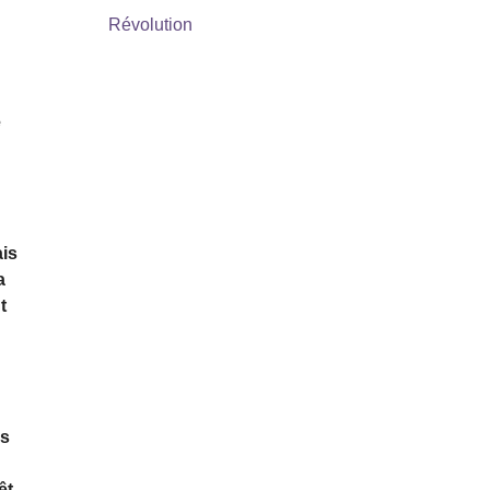
Révolution
e
ais
a
t
is
êt