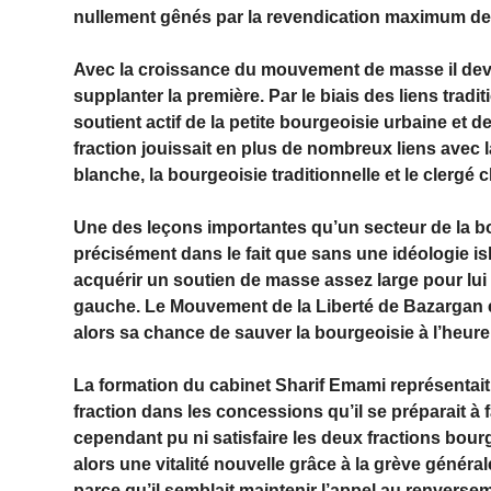
nullement gênés par la revendication maximum de 
Avec la croissance du mouvement de masse il devin
supplanter la première. Par le biais des liens tradit
soutient actif de la petite bourgeoisie urbaine et d
fraction jouissait en plus de nombreux liens avec la
blanche, la bourgeoisie traditionnelle et le clergé 
Une des leçons importantes qu’un secteur de la bou
précisément dans le fait que sans une idéologie is
acquérir un soutien de masse assez large pour lui 
gauche. Le Mouvement de la Liberté de Bazargan et
alors sa chance de sauver la bourgeoisie à l’heure 
La formation du cabinet Sharif Emami représentait
fraction dans les concessions qu’il se préparait à
cependant pu ni satisfaire les deux fractions bou
alors une vitalité nouvelle grâce à la grève génér
parce qu’il semblait maintenir l’appel au renverse