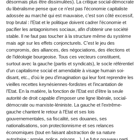
désormais plus être dissimulées). La critique social-démocrate
du libéralisme pense que ce n’est pas l’économie capitaliste
adossée au marché qui est mauvaise, c’est son côté excessif,
trop brutal : l’Etat et le politique doivent cadrer l’économie et
pacifier les antagonismes sociaux, afin d’obtenir une société
stable. Il ne faut pas toucher à la structure même du système
mais agir sur les effets conjoncturels. C’est le jeu des
compromis, des alliances, des négociations, des élections et
de l’idéologie bourgeoise. Tous ces vecteurs constituent,
surtout avec la gauche (partis et syndicats), le socle référentiel
d’un capitalisme social et amendable à visage humain soi-
disant, etc., d’où le peu d’imagination qui leur font reprendre les
vieilles recettes keynésiennes-fordistes et l’incantation de
l’Etat. En la matière, la fonction de l’Etat est d’être la seule
autorité de droit capable d’imposer une ligne libérale, social-
démocrate ou marxiste-léniniste. La gauche et l’extrême-
gauche chantent le retour à l’Etat et ses lois
gouvernementales, sa fiscalité, ses douanes, ses
nationalisations, son protectionnisme et ses relances
économiques (tout en faisant abstraction de sa nature
autoritaire : armée, police, prisons…). Le futur nouveau parti