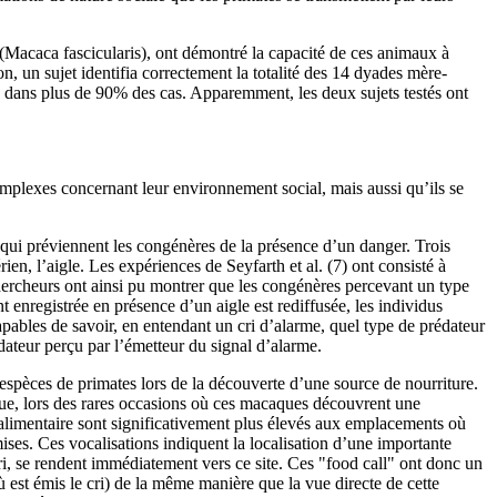
 (Macaca fascicularis), ont démontré la capacité de ces animaux à
n, un sujet identifia correctement la totalité des 14 dyades mère-
re dans plus de 90% des cas. Apparemment, les deux sujets testés ont
plexes concernant leur environnement social, mais aussi qu’ils se
e qui préviennent les congénères de la présence d’un danger. Trois
ien, l’aigle. Les expériences de Seyfarth et al. (7) ont consisté à
chercheurs ont ainsi pu montrer que les congénères percevant un type
 enregistrée en présence d’un aigle est rediffusée, les individus
capables de savoir, en entendant un cri d’alarme, quel type de prédateur
dateur perçu par l’émetteur du signal d’alarme.
 espèces de primates lors de la découverte d’une source de nourriture.
que, lors des rares occasions où ces macaques découvrent une
e alimentaire sont significativement plus élevés aux emplacements où
ses. Ces vocalisations indiquent la localisation d’une importante
 cri, se rendent immédiatement vers ce site. Ces "food call" ont donc un
est émis le cri) de la même manière que la vue directe de cette