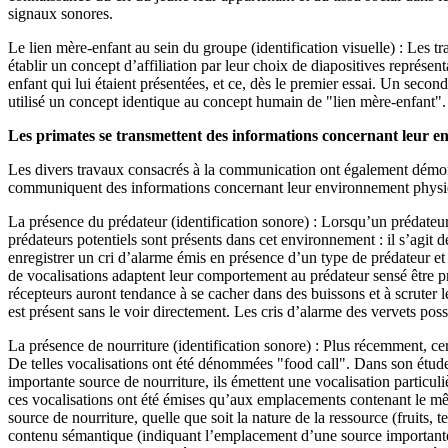
signaux sonores.
Le lien mère-enfant au sein du groupe (identification visuelle) : Les 
établir un concept d’affiliation par leur choix de diapositives représe
enfant qui lui étaient présentées, et ce, dès le premier essai. Un sec
utilisé un concept identique au concept humain de "lien mère-enfant".
Les primates se transmettent des informations concernant leur 
Les divers travaux consacrés à la communication ont également démont
communiquent des informations concernant leur environnement physi
La présence du prédateur (identification sonore) : Lorsqu’un prédateur 
prédateurs potentiels sont présents dans cet environnement : il s’agit de
enregistrer un cri d’alarme émis en présence d’un type de prédateur et
de vocalisations adaptent leur comportement au prédateur sensé être pré
récepteurs auront tendance à se cacher dans des buissons et à scruter l
est présent sans le voir directement. Les cris d’alarme des vervets po
La présence de nourriture (identification sonore) : Plus récemment, cer
De telles vocalisations ont été dénommées "food call". Dans son étude
importante source de nourriture, ils émettent une vocalisation particu
ces vocalisations ont été émises qu’aux emplacements contenant le mêm
source de nourriture, quelle que soit la nature de la ressource (fruits,
contenu sémantique (indiquant l’emplacement d’une source importante d