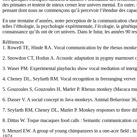
des primates et tentent de mieux cerner leur univers mental. En outre
pensant dont nous ne commençons qu’à percevoir l’étendue des capaci
En une trentaine d’années, notre perception de la communication chez 
telles l’éthologie, la psychologie expérimentale, l’écologie, la généti
connaissance qu’ils ont de cet univers. Dans le futur, les années 90 res
Références
1. Rowell TE, Hinde RA. Vocal communication by the rhesus monkey 
2. Snowdon CT, Hodun A. Acoustic adaptation in pygmy marmoset cont
3. Waser PM. Experimental playbacks show vocal mediation of interg
4. Cheney DL, Seyfarth RM. Vocal recognition in freeranging verve
5. Gouzoules S, Gouzoules H, Marler P. Rhesus monkey (Macaca mulatt
6. Dasser V. A social concept in Java monkeys. Animal Behaviour 36
7. Seyfarth RM, Cheney DL, Marler P. Monkey responses to three diff
8. Dittus W. Toque macaques food calls : Semantic communication co
9. Menzel EW. A group of young chimpanzees in a one-acre field ; In
1974.