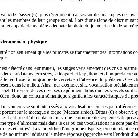
travaux de Dasser (6), plus récemment réalisés sur des macaques de Java
ntant les membres de leur groupe social. Lors d’une tâche de discriminatio
ond sujet apparia de manière adéquate la photo du jeune et celle de sa mè
environnement physique
ré non seulement que les primates se transmettent des informations com
que.
est détecté dans leur milieu, les singes verts émettent des cris d’alarm
 deux prédateurs terrestres, le léopard et le python, et d’un prédateur aér
 à le rediffuser à un groupe de vervets en l’absence du prédateur. Ces 
sent dans le milieu. Ainsi, par exemple, si la vocalisation préalablement
e ciel. I1 ressort de ces diverses expérimentations que les vervets sont 
ssèdent donc un contenu sémantique signifiant les caractéristiques du pré
tains auteurs se sont intéressés aux vocalisations émises par différentes
 portent sur le macaque à toque (Macaca sinica), Dittus (8) a observé 
lière. La durée d’alimentation ainsi que le nombre de séquences de pris
e type d’aliments mais dans le cas où ces vocalisations ne sont pas émi
 termites et autres). Les individus d’un groupe dispersé, en entendant ce
e nourriture) induisant la même réponse (approche vers l’endroit d’où 