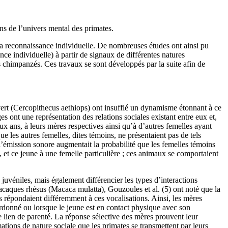
ons de l’univers mental des primates.
e la reconnaissance individuelle. De nombreuses études ont ainsi pu
nce individuelle) à partir de signaux de différentes natures
es chimpanzés. Ces travaux se sont développés par la suite afin de
e vert (Cercopithecus aethiops) ont insufflé un dynamisme étonnant à ce
s ont une représentation des relations sociales existant entre eux et,
eux ans, à leurs mères respectives ainsi qu’à d’autres femelles ayant
 les autres femelles, dites témoins, ne présentaient pas de tels
l’émission sonore augmentait la probabilité que les femelles témoins
e, et ce jeune à une femelle particulière ; ces animaux se comportaient
 juvéniles, mais également différencier les types d’interactions
macaques rhésus (Macaca mulatta), Gouzoules et al. (5) ont noté que la
res répondaient différemment à ces vocalisations. Ainsi, les mères
ordonné ou lorsque le jeune est en contact physique avec son
 le lien de parenté. La réponse sélective des mères prouvent leur
ations de nature sociale que les primates se transmettent par leurs