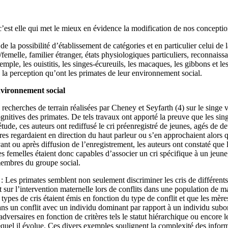
car c’est elle qui met le mieux en évidence la modification de nos concepti
de la possibilité d’établissement de catégories et en particulier celui d
femelle, familier étranger, états physiologiques particuliers, reconnaissa
emple, les ouistitis, les singes-écureuils, les macaques, les gibbons et l
 la perception qu’ont les primates de leur environnement social.
nvironnement social
s recherches de terrain réalisées par Cheney et Seyfarth (4) sur le sing
gnitives des primates. De tels travaux ont apporté la preuve que les singe
étude, ces auteurs ont rediffusé le cri préenregistré de jeunes, agés de d
 regardaient en direction du haut parleur ou s’en approchaient alors que
t ou après diffusion de l’enregistrement, les auteurs ont constaté que 
 Ces femelles étaient donc capables d’associer un cri spécifique à un jeun
 membres du groupe social.
) : Les primates semblent non seulement discriminer les cris de différents
t sur l’intervention maternelle lors de conflits dans une population de 
s types de cris étaient émis en fonction du type de conflit et que les mè
dans un conflit avec un individu dominant par rapport à un individu sub
 adversaires en fonction de critères tels le statut hiérarchique ou encore
equel il évolue. Ces divers exemples soulignent la complexité des inform