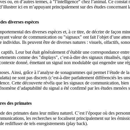
ives ou, en d’autres termes, à "l’intelligence" chez l’animal. Ce const
 d’illustrer ici en m’appuyant principalement sur des études concernan
des diverses espèces
mportemental des diverses espèces et, à ce titre, de décrire de façon mi
ayant valeur de communication ou "signaux" ont fait l’objet d’une atten
ndividus. Ils peuvent être de diverses natures : visuels, olfactifs, sonor
 captifs. Leur but était généralement d’établir une correspondance entre
tements comme des "displays", c’est-à-dire des signaux ritualisés, rigide
ntexte donné, émettant un signal non modulable qui engendre une répon
choses. Ainsi, grâce à l’analyse de sonagrammes qui permet l’étude de l
ta) ne sont pas discrets (c’est-à-dire parfaitement différenciés les un
évidence. Cette découverte révéla que les signaux de communication, bie
phénomène d’adaptabilité du signal a été confirmé par les études menées
ores des primates
étude des primates dans leur milieu naturel. C’est l’époque où des person
unications, les recherches se focalisent principalement sur les émission
e de rediffuser de tels enregistrements (play back).