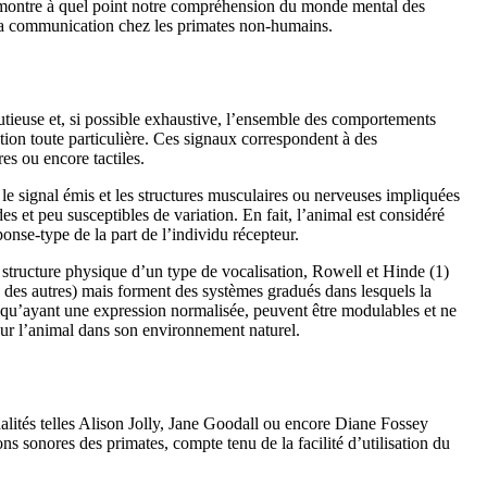
at montre à quel point notre compréhension du monde mental des
t la communication chez les primates non-humains.
nutieuse et, si possible exhaustive, l’ensemble des comportements
tion toute particulière. Ces signaux correspondent à des
es ou encore tactiles.
 le signal émis et les structures musculaires ou nerveuses impliquées
s et peu susceptibles de variation. En fait, l’animal est considéré
se-type de la part de l’individu récepteur.
a structure physique d’un type de vocalisation, Rowell et Hinde (1)
s des autres) mais forment des systèmes gradués dans lesquels la
n qu’ayant une expression normalisée, peuvent être modulables et ne
 sur l’animal dans son environnement naturel.
nalités telles Alison Jolly, Jane Goodall ou encore Diane Fossey
s sonores des primates, compte tenu de la facilité d’utilisation du