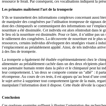
ressource le ferait. Par conséquent, ces vocalisations indiquent la prés
Les primates maîtrisent l’art de la tromperie
S’ils se transmettent des informations complexes concernant aussi bien
de manipuler des congénères par l’utilisation trompeuse de signaux de
dont des chimpanzés se communiquent des informations sur l’emplacem
nourriture a été dissimulée. Cet individu est alors réintroduit dans le 
le lieu où la nourriture est dissimulée. Pour ce faire, il n’utilise p
le ralliement des congénères. La découverte de nourriture est le plus s
ressources, certains individus développent des stratégies visant à indui
l’emplacement au préalablement appâté. Ainsi, de tels individus arriven
à des fins de tromperie.
La tromperie a également été étudiée expérimentalement chez le chi
alimentaire au préalablement cachée dans un des deux récipients placés 
son partenaire humain rentre dans la pièce et le chimpanzé peut lui in
leur comportement. L’un deux se comporte comme un "allié" : il parta
récompense. Au cours de ces tests, il est apparu qu’au bout d’une cen
le sujet arrive à supprimer tout comportement (geste de la main, regard
manipulant l’information dont il dispose. Cette étude dévoile la capaci
Conclusion
Ces quelques exemples suffisent à illustrer l’orientation des recherch