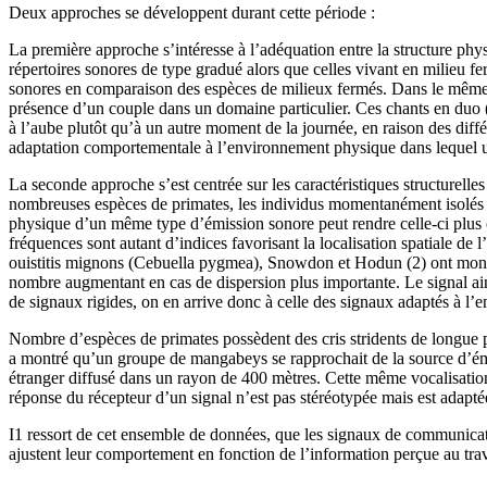
Deux approches se développent durant cette période :
La première approche s’intéresse à l’adéquation entre la structure phys
répertoires sonores de type gradué alors que celles vivant en milieu fe
sonores en comparaison des espèces de milieux fermés. Dans le même ord
présence d’un couple dans un domaine particulier. Ces chants en duo (le
à l’aube plutôt qu’à un autre moment de la journée, en raison des diffé
adaptation comportementale à l’environnement physique dans lequel 
La seconde approche s’est centrée sur les caractéristiques structurelle
nombreuses espèces de primates, les individus momentanément isolés o
physique d’un même type d’émission sonore peut rendre celle-ci plus ou
fréquences sont autant d’indices favorisant la localisation spatiale de l
ouistitis mignons (Cebuella pygmea), Snowdon et Hodun (2) ont montré 
nombre augmentant en cas de dispersion plus importante. Le signal ains
de signaux rigides, on en arrive donc à celle des signaux adaptés à l
Nombre d’espèces de primates possèdent des cris stridents de longue p
a montré qu’un groupe de mangabeys se rapprochait de la source d’émiss
étranger diffusé dans un rayon de 400 mètres. Cette même vocalisatio
réponse du récepteur d’un signal n’est pas stéréotypée mais est adaptée
I1 ressort de cet ensemble de données, que les signaux de communicati
ajustent leur comportement en fonction de l’information perçue au tra