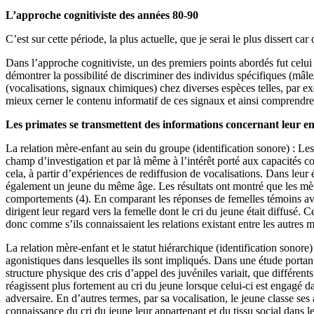
L’approche cognitiviste des années 80-90
C’est sur cette période, la plus actuelle, que je serai le plus dissert 
Dans l’approche cognitiviste, un des premiers points abordés fut celui 
démontrer la possibilité de discriminer des individus spécifiques (mâle/
(vocalisations, signaux chimiques) chez diverses espèces telles, par ex
mieux cerner le contenu informatif de ces signaux et ainsi comprendre
Les primates se transmettent des informations concernant leur e
La relation mère-enfant au sein du groupe (identification sonore) : Le
champ d’investigation et par là même à l’intérêt porté aux capacités co
cela, à partir d’expériences de rediffusion de vocalisations. Dans leur 
également un jeune du même âge. Les résultats ont montré que les mères
comportements (4). En comparant les réponses de femelles témoins avan
dirigent leur regard vers la femelle dont le cri du jeune était diffusé.
donc comme s’ils connaissaient les relations existant entre les autres
La relation mère-enfant et le statut hiérarchique (identification sonore
agonistiques dans lesquelles ils sont impliqués. Dans une étude portan
structure physique des cris d’appel des juvéniles variait, que différent
réagissent plus fortement au cri du jeune lorsque celui-ci est engagé 
adversaire. En d’autres termes, par sa vocalisation, le jeune classe ses
connaissance du cri du jeune leur appartenant et du tissu social dans l