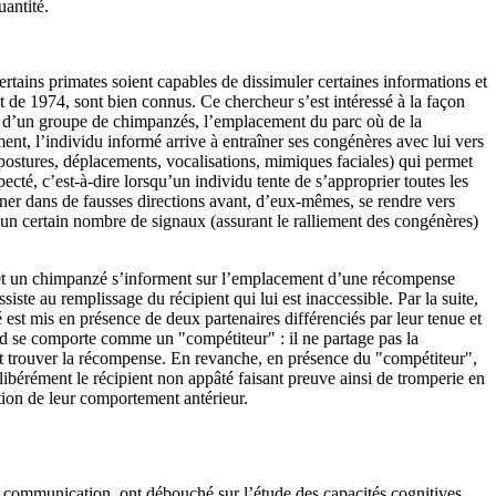
uantité.
rtains primates soient capables de dissimuler certaines informations et
 de 1974, sont bien connus. Ce chercheur s’est intéressé à la façon
u d’un groupe de chimpanzés, l’emplacement du parc où de la
ement, l’individu informé arrive à entraîner ses congénères avec lui vers
 postures, déplacements, vocalisations, mimiques faciales) qui permet
ecté, c’est-à-dire lorsqu’un individu tente de s’approprier toutes les
raîner dans de fausses directions avant, d’eux-mêmes, se rendre vers
nt un certain nombre de signaux (assurant le ralliement des congénères)
 et un chimpanzé s’informent sur l’emplacement d’une récompense
te au remplissage du récipient qui lui est inaccessible. Par la suite,
est mis en présence de deux partenaires différenciés par leur tenue et
nd se comporte comme un "compétiteur" : il ne partage pas la
 et trouver la récompense. En revanche, en présence du "compétiteur",
libérément le récipient non appâté faisant preuve ainsi de tromperie en
ction de leur comportement antérieur.
 de communication, ont débouché sur l’étude des capacités cognitives