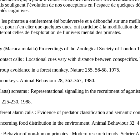
, ils soulignent l’évolution de nos conceptions en l’espace de quelque
tés cognitives.
les primates a entièrement été bouleversée et a débouché sur une meill
que, pour n’en citer que quelques unes, ont participé à la modification de
teront celles de l’exploration de l’univers mental des primates.
(Macaca mulatta) Proceedings of the Zoological Society of London 1
act calls : Locational cues vary with distance between conspecifics.
roup avoidance in a forest monkey. Nature 255, 56-58, 1975.
t monkeys. Animal Behaviour 28, 362-367, 1980.
a) screams : Representational signalling in the recruitment of agonis
, 225-230, 1988.
erent alarm calls : Evidence of predator classification and semantic c
ncerning food distribution in the environment. Animal Behaviour 32, 
 : Behavior of non-human primates : Modern research trends. Schrier A