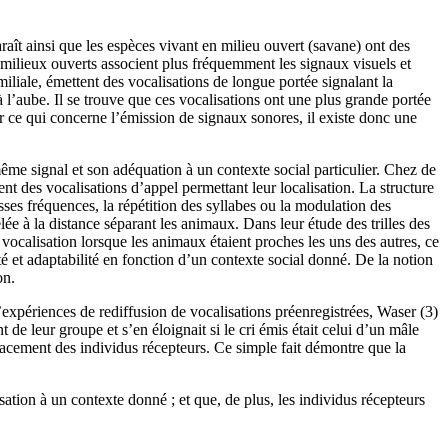
raît ainsi que les espèces vivant en milieu ouvert (savane) ont des
de milieux ouverts associent plus fréquemment les signaux visuels et
liale, émettent des vocalisations de longue portée signalant la
 l’aube. Il se trouve que ces vocalisations ont une plus grande portée
ur ce qui concerne l’émission de signaux sonores, il existe donc une
même signal et son adéquation à un contexte social particulier. Chez de
des vocalisations d’appel permettant leur localisation. La structure
ses fréquences, la répétition des syllabes ou la modulation des
élée à la distance séparant les animaux. Dans leur étude des trilles des
ocalisation lorsque les animaux étaient proches les uns des autres, ce
é et adaptabilité en fonction d’un contexte social donné. De la notion
on.
expériences de rediffusion de vocalisations préenregistrées, Waser (3)
e leur groupe et s’en éloignait si le cri émis était celui d’un mâle
acement des individus récepteurs. Ce simple fait démontre que la
tion à un contexte donné ; et que, de plus, les individus récepteurs