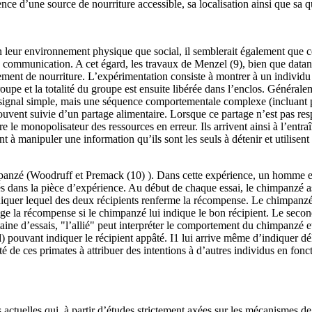
ence d’une source de nourriture accessible, sa localisation ainsi que sa q
 leur environnement physique que social, il semblerait également que ce
 communication. A cet égard, les travaux de Menzel (9), bien que datant
ent de nourriture. L’expérimentation consiste à montrer à un individ
groupe et la totalité du groupe est ensuite libérée dans l’enclos. Général
as un signal simple, mais une séquence comportementale complexe (incluant
ouvent suivie d’un partage alimentaire. Lorsque ce partage n’est pas resp
re le monopolisateur des ressources en erreur. Ils arrivent ainsi à l’ent
t à manipuler une information qu’ils sont les seuls à détenir et utilise
mpanzé (Woodruff et Premack (10) ). Dans cette expérience, un homme
dans la pièce d’expérience. Au début de chaque essai, le chimpanzé assis
diquer lequel des deux récipients renferme la récompense. Le chimpanzé 
ge la récompense si le chimpanzé lui indique le bon récipient. Le seco
taine d’essais, "l’allié" peut interpréter le comportement du chimpanzé
) pouvant indiquer le récipient appâté. I1 lui arrive même d’indiquer dé
té de ces primates à attribuer des intentions à d’autres individus en fon
es actuelles qui, à partir d’études strictement axées sur les mécanismes