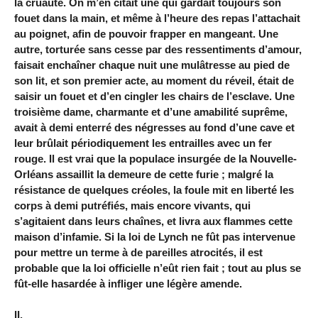
la cruauté. On m’en citait une qui gardait toujours son
fouet dans la main, et même à l’heure des repas l’attachait
au poignet, afin de pouvoir frapper en mangeant. Une
autre, torturée sans cesse par des ressentiments d’amour,
faisait enchaîner chaque nuit une mulâtresse au pied de
son lit, et son premier acte, au moment du réveil, était de
saisir un fouet et d’en cingler les chairs de l’esclave. Une
troisième dame, charmante et d’une amabilité suprême,
avait à demi enterré des négresses au fond d’une cave et
leur brûlait périodiquement les entrailles avec un fer
rouge. Il est vrai que la populace insurgée de la Nouvelle-
Orléans assaillit la demeure de cette furie ; malgré la
résistance de quelques créoles, la foule mit en liberté les
corps à demi putréfiés, mais encore vivants, qui
s’agitaient dans leurs chaînes, et livra aux flammes cette
maison d’infamie. Si la loi de Lynch ne fût pas intervenue
pour mettre un terme à de pareilles atrocités, il est
probable que la loi officielle n’eût rien fait ; tout au plus se
fût-elle hasardée à infliger une légère amende.
II.