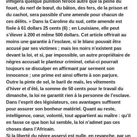
infligera quelque punition féroce autre que la peine du
fouet, du nerf de bœuf, du bâton, des fers, de la prison et
du cachot, sera passible d’une amende pour chacun de
ces délits. » Dans la Caroline du sud, cette amende est
fixée à 61 dollars 25 cents (6) ; en Louisiane, elle peut
s’élever à 200 et même 500 dollars. Cet article offrirait au
moins une garantie à l’esclave, si le blanc pouvait être
accusé par ses victimes ; mais les noirs n’existent pas
devant la loi, et si, par impossible, un autre propriétaire de
nègres accusait le planteur criminel, celui-ci pourrait
toujours se disculper en affirmant par serment son
innocence ; une prime est ainsi offerte à son parjure.
Outre la pinte de sel, le baril de maïs, les vêtements
d’hiver et d’été, la somme de 50 cents pour le travail du
dimanche, la loi ne garantit rien à la personne de l’esclave.
Dans l’esprit des législateurs, ces avantages suffisent
pour assurer son bonheur matériel. Quant au reste,
intelligence, cœur, volonté, tout appartient au maître : qu’il
en fasse ce que bon lui semble, la loi n’admet pas ces
choses dans l’Africain.
Si la liberté du nègre asservi est nulle, en revanche, par un