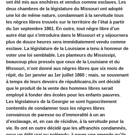
ont été mis aux enchères et vendus comme esclaves. Les
deux chambres de la législature du Missouri ont adopté
une loi de même nature, condamnant à la servitude tous
les nègres libres trouvés sur le territoire de l’état à partir
du 1er septembre 1861. En outre, tout nègre libre d’un
autre état qui s’introduira dans le Missouri et y séjournera
plus de douze heures sera immédiatement vendu comme
esclave. La législature de la Louisiane a tenu à honneur de
voter une loi semblable. Les planteurs du Mississipi,
beaucoup plus pressés que ceux de la Louisiane et du
Missouri, n’ont donné aux nègres libres que six mois de
répit, du 1er janvier au 1er juillet 1860 ; mais, se souvenant
à temps de leurs devoirs de républicains,ils ont décidé
que le produit de la vente des hommes libres serait
employé à fonder des écoles pour les enfants pauvres.
Les législateurs de la Georgie se sont hypocritement
contentés de condamner tous les nègres libres
convaincus de paresse ou d’immoralité à un an
d’esclavage, et, en cas de récidive, à la servitude pour la
vie. Ils ont en outre décidé que les affranchis condamnés,
pour un délit vrai ou prétendu, à payer une amende qu’ils