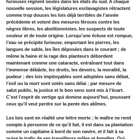
furieuses règnent seules dans les états du sud. A chaque
nouvelle session, les législatures esclavagistes rétractent
comme trop douces les lois déjà terribles de l’année
précédente et votent des mesures féroces contre les
nègres libres, les abolitionnistes, les suspects de toute
couleur et de toute origine. Lorsqu’une écluse est rompue,
l’eau se précipite furieuse, emportant les pierres, les
langues de sable, les îles déposées dans le courant ; de
même la haine et la rage des planteurs débordent
maintenant comme une cataracte, entraînant tout dans
l’immense débâcle, les droits, les devoirs, la moralité, la
pudeur ; des lois impitoyables sont adoptées sans débat,
l’exil ou la mort sont votés sans délai ; par mesure de
salut public, la justice et le bon sens sont mis à l’écart.
C’est l’esprit de vertige qui domine aujourd’hui, poussant
ceux qu’il veut perdre sur la pente des abîmes.
Les lois sont en réalité une lettre morte ; le maître ne rend
compte à personne de ce qu’il fait, il est dans sa plantation
comme un capitaine à bord de son navire, et il fait à sa
guise le trafic de ses travailleurs mâles et femelles. Qui