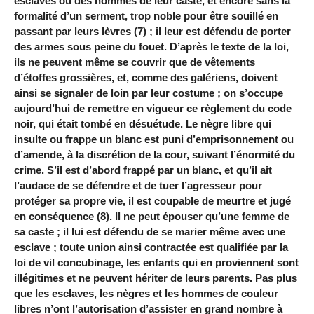
esclaves ou des hommes de leur caste, et encore sans la
formalité d’un serment, trop noble pour être souillé en
passant par leurs lèvres (7) ; il leur est défendu de porter
des armes sous peine du fouet. D’après le texte de la loi,
ils ne peuvent même se couvrir que de vêtements
d’étoffes grossières, et, comme des galériens, doivent
ainsi se signaler de loin par leur costume ; on s’occupe
aujourd’hui de remettre en vigueur ce règlement du code
noir, qui était tombé en désuétude. Le nègre libre qui
insulte ou frappe un blanc est puni d’emprisonnement ou
d’amende, à la discrétion de la cour, suivant l’énormité du
crime. S’il est d’abord frappé par un blanc, et qu’il ait
l’audace de se défendre et de tuer l’agresseur pour
protéger sa propre vie, il est coupable de meurtre et jugé
en conséquence (8). Il ne peut épouser qu’une femme de
sa caste ; il lui est défendu de se marier même avec une
esclave ; toute union ainsi contractée est qualifiée par la
loi de vil concubinage, les enfants qui en proviennent sont
illégitimes et ne peuvent hériter de leurs parents. Pas plus
que les esclaves, les nègres et les hommes de couleur
libres n’ont l’autorisation d’assister en grand nombre à