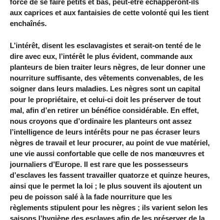
force de se faire petits et bas, peut-être échapperont-ils
aux caprices et aux fantaisies de cette volonté qui les tient
enchaînés.
L’intérêt, disent les esclavagistes et serait-on tenté de le
dire avec eux, l’intérêt le plus évident, commande aux
planteurs de bien traiter leurs nègres, de leur donner une
nourriture suffisante, des vêtements convenables, de les
soigner dans leurs maladies. Les nègres sont un capital
pour le propriétaire, et celui-ci doit les préserver de tout
mal, afin d’en retirer un bénéfice considérable. En effet,
nous croyons que d’ordinaire les planteurs ont assez
l’intelligence de leurs intérêts pour ne pas écraser leurs
nègres de travail et leur procurer, au point de vue matériel,
une vie aussi confortable que celle de nos manœuvres et
journaliers d’Europe. Il est rare que les possesseurs
d’esclaves les fassent travailler quatorze et quinze heures,
ainsi que le permet la loi ; le plus souvent ils ajoutent un
peu de poisson salé à la fade nourriture que les
règlements stipulent pour les nègres ; ils varient selon les
saisons l’hygiène des esclaves afin de les préserver de la