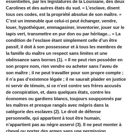
essentielles, par les législatures de la Louisiane, des deux
Carolines et des autres états du sud. « L’esclave, disent
tous ces codes, est la propriété absolue de son maître. »
C’est un immeuble que celui-ci peut échanger, vendre,
louer, hypothéquer, emmagasiner, inventorier, jouer sur le
tapis vert, transmettre en pur don ou par héritage... « La
condition de l’esclave étant simplement celle d’un être
passif, il doit à son possesseur et à tous les membres de
la famille du maître un respect sans limites et une
obéissance sans bornes (1). » Il ne peut rien posséder en
son propre nom, rien vendre ou acheter sans l’aveu de
son maître ; il ne peut travailler pour son propre compte ;
il n’a pas d’existence légale ; il ne saurait plaider en justice
ni servir de témoin, si ce n’est contre ses frères accusés
de conspiration, et, dans quelques états, contre les
économes ou gardiens blancs, toujours soupçonnés par
les maîtres et presque rangés avec mépris dans la
catégorie des esclaves (2). Le droit de défense
personnelle, qui appartient à tout être humain,
n’appartient pas au nègre asservi (3). Il ne peut monter à
cheval ou porter des armes sans une permission