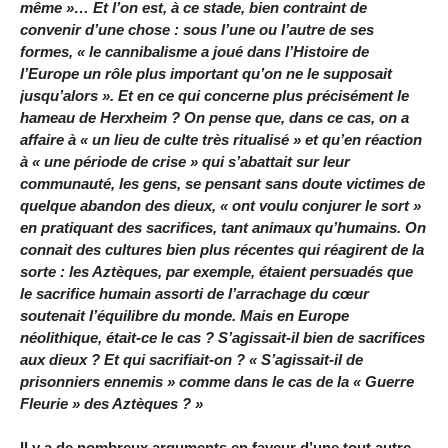
même »… Et l’on est, à ce stade, bien contraint de
convenir d’une chose : sous l’une ou l’autre de ses
formes, « le cannibalisme a joué dans l’Histoire de
l’Europe un rôle plus important qu’on ne le supposait
jusqu’alors ». Et en ce qui concerne plus précisément le
hameau de Herxheim ? On pense que, dans ce cas, on a
affaire à « un lieu de culte très ritualisé » et qu’en réaction
à « une période de crise » qui s’abattait sur leur
communauté, les gens, se pensant sans doute victimes de
quelque abandon des dieux, « ont voulu conjurer le sort »
en pratiquant des sacrifices, tant animaux qu’humains. On
connait des cultures bien plus récentes qui réagirent de la
sorte : les Aztèques, par exemple, étaient persuadés que
le sacrifice humain assorti de l’arrachage du cœur
soutenait l’équilibre du monde. Mais en Europe
néolithique, était-ce le cas ? S’agissait-il bien de sacrifices
aux dieux ? Et qui sacrifiait-on ? « S’agissait-il de
prisonniers ennemis » comme dans le cas de la « Guerre
Fleurie » des Aztèques ? »
Il y a de nombreux arguments en faveur d’une tout autre