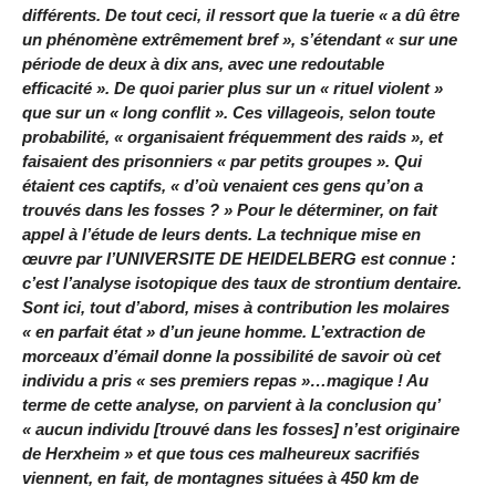
différents. De tout ceci, il ressort que la tuerie « a dû être
un phénomène extrêmement bref », s’étendant « sur une
période de deux à dix ans, avec une redoutable
efficacité ». De quoi parier plus sur un « rituel violent »
que sur un « long conflit ». Ces villageois, selon toute
probabilité, « organisaient fréquemment des raids », et
faisaient des prisonniers « par petits groupes ». Qui
étaient ces captifs, « d’où venaient ces gens qu’on a
trouvés dans les fosses ? » Pour le déterminer, on fait
appel à l’étude de leurs dents. La technique mise en
œuvre par l’UNIVERSITE DE HEIDELBERG est connue :
c’est l’analyse isotopique des taux de strontium dentaire.
Sont ici, tout d’abord, mises à contribution les molaires
« en parfait état » d’un jeune homme. L’extraction de
morceaux d’émail donne la possibilité de savoir où cet
individu a pris « ses premiers repas »…magique ! Au
terme de cette analyse, on parvient à la conclusion qu’
« aucun individu [trouvé dans les fosses] n’est originaire
de Herxheim » et que tous ces malheureux sacrifiés
viennent, en fait, de montagnes situées à 450 km de