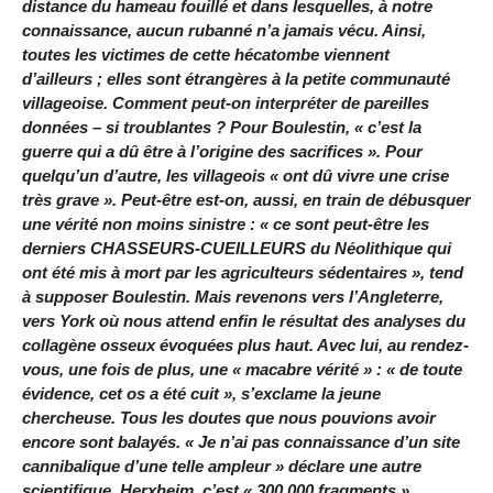
distance du hameau fouillé et dans lesquelles, à notre
connaissance, aucun rubanné n’a jamais vécu. Ainsi,
toutes les victimes de cette hécatombe viennent
d’ailleurs ; elles sont étrangères à la petite communauté
villageoise. Comment peut-on interpréter de pareilles
données – si troublantes ? Pour Boulestin, « c’est la
guerre qui a dû être à l’origine des sacrifices ». Pour
quelqu’un d’autre, les villageois « ont dû vivre une crise
très grave ». Peut-être est-on, aussi, en train de débusquer
une vérité non moins sinistre : « ce sont peut-être les
derniers CHASSEURS-CUEILLEURS du Néolithique qui
ont été mis à mort par les agriculteurs sédentaires », tend
à supposer Boulestin. Mais revenons vers l’Angleterre,
vers York où nous attend enfin le résultat des analyses du
collagène osseux évoquées plus haut. Avec lui, au rendez-
vous, une fois de plus, une « macabre vérité » : « de toute
évidence, cet os a été cuit », s’exclame la jeune
chercheuse. Tous les doutes que nous pouvions avoir
encore sont balayés. « Je n’ai pas connaissance d’un site
cannibalique d’une telle ampleur » déclare une autre
scientifique. Herxheim, c’est « 300 000 fragments »