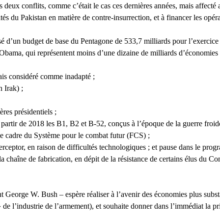
 les deux conflits, comme c’était le cas ces dernières années, mais affect
tés du Pakistan en matière de contre-insurrection, et à financer les opér
sé d’un budget de base du Pentagone de 533,7 milliards pour l’exercice
n Obama, qui représentent moins d’une dizaine de milliards d’économies
ais considéré comme inadapté ;
 Irak) ;
es présidentiels ;
artir de 2018 les B1, B2 et B-52, conçus à l’époque de la guerre froide
 cadre du Système pour le combat futur (FCS) ;
terceptor, en raison de difficultés technologiques ; et pause dans le pr
chaîne de fabrication, en dépit de la résistance de certains élus du Con
nt George W. Bush – espère réaliser à l’avenir des économies plus subst
» de l’industrie de l’armement), et souhaite donner dans l’immédiat la p