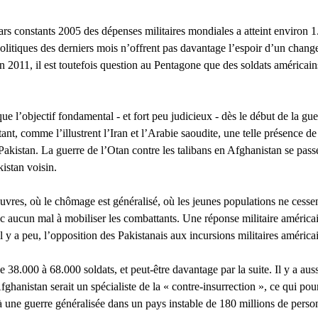
lars constants 2005 des dépenses militaires mondiales a atteint environ 
litiques des derniers mois n’offrent pas davantage l’espoir d’un change
a fin 2011, il est toutefois question au Pentagone que des soldats américa
 l’objectif fondamental - et fort peu judicieux - dès le début de la guer
ant, comme l’illustrent l’Iran et l’Arabie saoudite, une telle présence d
Pakistan. La guerre de l’Otan contre les talibans en Afghanistan se pass
kistan voisin.
vres, où le chômage est généralisé, où les jeunes populations ne cessent
nc aucun mal à mobiliser les combattants. Une réponse militaire américa
l y a peu, l’opposition des Pakistanais aux incursions militaires américa
38.000 à 68.000 soldats, et peut-être davantage par la suite. Il y a aus
anistan serait un spécialiste de la « contre-insurrection », ce qui pou
 à une guerre généralisée dans un pays instable de 180 millions de perso