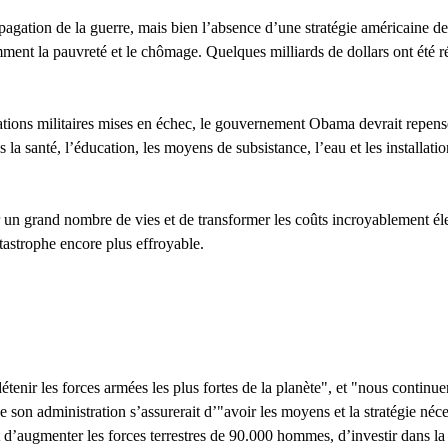
opagation de la guerre, mais bien l’absence d’une stratégie américaine 
otamment la pauvreté et le chômage. Quelques milliards de dollars ont été
ations militaires mises en échec, le gouvernement Obama devrait repenser
 santé, l’éducation, les moyens de subsistance, l’eau et les installations
 un grand nombre de vies et de transformer les coûts incroyablement é
tastrophe encore plus effroyable.
tenir les forces armées les plus fortes de la planète", et "nous continue
ue son administration s’assurerait d’"avoir les moyens et la stratégie né
 d’augmenter les forces terrestres de 90.000 hommes, d’investir dans la p