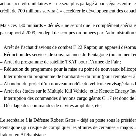
actions « civilo-militaires » – ne sera plus partagé à parts égales entre
crédit de 700 millions servira à « accélérer le développement des capaci
Mais ces 130 milliards « dédiés » ne seront que le complément spéciali
par rapport à 2009, en dépit des coupes ordonnées par l’administratio
–
Arrêt de l’achat d’avions de combat F-22 Raptor, un appareil désorm
–
Réduction des services de sous-traitance du Pentagone (notamment en
–
Arrêt du programme de satellite TSAT pour l’Armée de l’air ;
–
Réduction du programme pour la mise au point de nouveaux hélicoptèr
–
Interruption du programme de bombardier du futur (pour remplacer à p
–
Abandon du projet d’un nouveau modèle de véhicule envisagé dans le
–
Arrêt des études sur le Multiple Kill Vehicle, et le Kenetic Energy In
–
Interruption des commandes d’avions-cargo géants C-17 (et donc de la 
–
Décalage des commandes de navires amphibie, etc.
Le secrétaire à la Défense Robert Gates – déjà en poste sous le préside
Pentagone (qui risque de compliquer les affaires de certaines « majors 
Irak ou en Afghanistan :