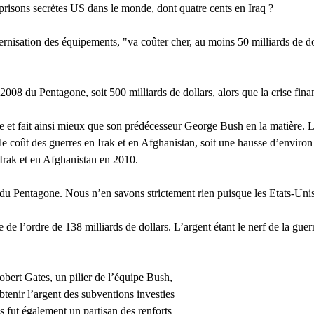
prisons secrètes US dans le monde, dont quatre cents en Iraq ?
rnisation des équipements, "va coûter cher, au moins 50 milliards de do
008 du Pentagone, soit 500 milliards de dollars, alors que la crise fina
et fait ainsi mieux que son prédécesseur George Bush en la matière. L
nt le coût des guerres en Irak et en Afghanistan, soit une hausse d’en
 Irak et en Afghanistan en 2010.
t du Pentagone. Nous n’en savons strictement rien puisque les Etats-Unis 
e de l’ordre de 138 milliards de dollars. L’argent étant le nerf de la gue
bert Gates, un pilier de l’équipe Bush,
btenir l’argent des subventions investies
s fut également un partisan des renforts