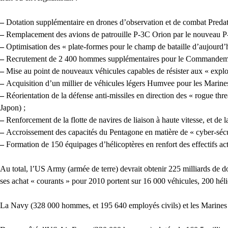
–
Dotation supplémentaire en drones d’observation et de combat Preda
–
Remplacement des avions de patrouille P-3C Orion par le nouveau P
–
Optimisation des « plate-formes pour le champ de bataille d’aujourd’hu
–
Recrutement de 2 400 hommes supplémentaires pour le Commandement d
–
Mise au point de nouveaux véhicules capables de résister aux « explosi
–
Acquisition d’un millier de véhicules légers Humvee pour les Marines
–
Réorientation de la défense anti-missiles en direction des « rogue th
Japon) ;
–
Renforcement de la flotte de navires de liaison à haute vitesse, et de la
–
Accroissement des capacités du Pentagone en matière de « cyber-séc
–
Formation de 150 équipages d’hélicoptères en renfort des effectifs actu
Au total, l’US Army (armée de terre) devrait obtenir 225 milliards de 
ses achat « courants » pour 2010 portent sur 16 000 véhicules, 200 hél
La Navy (328 000 hommes, et 195 640 employés civils) et les Marines (