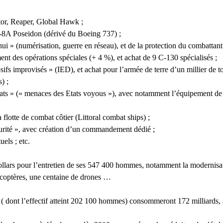
tor, Reaper, Global Hawk ;
-8A Poseidon (dérivé du Boeing 737) ;
i » (numérisation, guerre en réseau), et de la protection du combattant
es opérations spéciales (+ 4 %), et achat de 9 C-130 spécialisés ;
fs improvisés » (IED), et achat pour l’armée de terre d’un millier de tou
) ;
reats » (« menaces des Etats voyous »), avec notamment l’équipement de
 flotte de combat côtier (Littoral combat ships) ;
urité », avec création d’un commandement dédié ;
els ; etc.
dollars pour l’entretien de ses 547 400 hommes, notamment la modernisat
icoptères, une centaine de drones …
 dont l’effectif atteint 202 100 hommes) consommeront 172 milliards, a