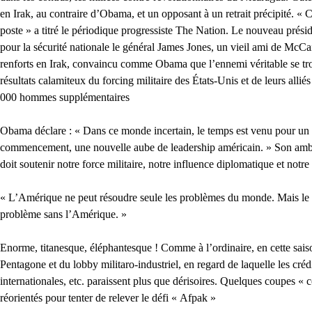
en Irak, au contraire d’Obama, et un opposant à un retrait précipité. «
poste » a titré le périodique progressiste The Nation. Le nouveau prési
pour la sécurité nationale le général James Jones, un vieil ami de McCain
renforts en Irak, convaincu comme Obama que l’ennemi véritable se tro
résultats calamiteux du forcing militaire des États-Unis et de leurs allié
000 hommes supplémentaires
Obama déclare : « Dans ce monde incertain, le temps est venu pour u
commencement, une nouvelle aube de leadership américain. » Son amb
doit soutenir notre force militaire, notre influence diplomatique et notr
« L’Amérique ne peut résoudre seule les problèmes du monde. Mais le
problème sans l’Amérique. »
Enorme, titanesque, éléphantesque ! Comme à l’ordinaire, en cette saison
Pentagone et du lobby militaro-industriel, en regard de laquelle les cré
internationales, etc. paraissent plus que dérisoires. Quelques coupes « c
réorientés pour tenter de relever le défi « Afpak »