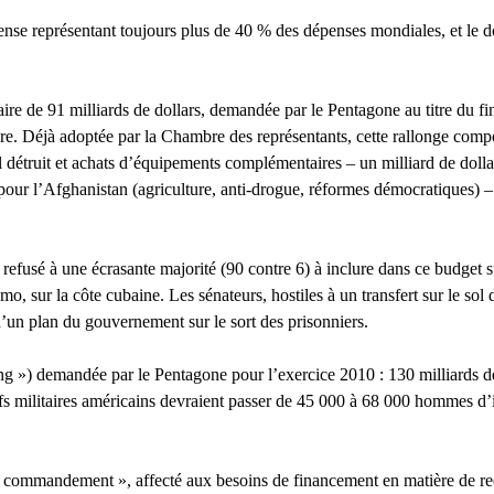
ense représentant toujours plus de 40 % des dépenses mondiales, et le d
ire de 91 milliards de dollars, demandée par le Pentagone au titre du f
re. Déjà adoptée par la Chambre des représentants, cette rallonge compo
 détruit et achats d’équipements complémentaires – un milliard de dollar
 pour l’Afghanistan (agriculture, anti-drogue, réformes démocratiques) 
refusé à une écrasante majorité (90 contre 6) à inclure dans ce budget 
mo, sur la côte cubaine. Les sénateurs, hostiles à un transfert sur le 
’un plan du gouvernement sur le sort des prisonniers.
g ») demandée par le Pentagone pour l’exercice 2010 : 130 milliards de
fs militaires américains devraient passer de 45 000 à 68 000 hommes d’ici 
 commandement », affecté aux besoins de financement en matière de reco