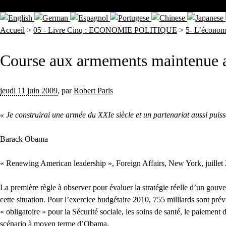
Accueil
>
05 - Livre Cinq : ECONOMIE POLITIQUE
>
5- L’économi
Course aux armements maintenue
jeudi 11 juin 2009
,
par
Robert Paris
« Je construirai une armée du XXIe siècle et un partenariat aussi puis
Barack Obama
« Renewing American leadership », Foreign Affairs, New York, juillet
La première règle à observer pour évaluer la stratégie réelle d’un gouv
cette situation. Pour l’exercice budgétaire 2010, 755 milliards sont pré
« obligatoire » pour la Sécurité sociale, les soins de santé, le paiement
scénario à moyen terme d’Obama.