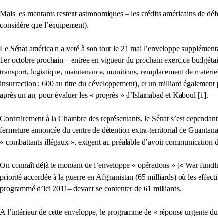
Mais les montants restent astronomiques – les crédits américains de déf
considère que l’équipement).
Le Sénat américain a voté à son tour le 21 mai l’enveloppe supplémenta
1er octobre prochain – entrée en vigueur du prochain exercice budgétai
transport, logistique, maintenance, munitions, remplacement de matériel
insurrection ; 600 au titre du développement), et un milliard également
après un an, pour évaluer les « progrès » d’Islamabad et Kaboul [1].
Contrairement à la Chambre des représentants, le Sénat s’est cependant 
fermeture annoncée du centre de détention extra-territorial de Guantana
« combattants illégaux », exigent au préalable d’avoir communication d
On connaît déjà le montant de l’enveloppe « opérations » (« War fundin
priorité accordée à la guerre en Afghanistan (65 milliards) où les effecti
programmé d’ici 2011– devant se contenter de 61 milliards.
A l’intérieur de cette enveloppe, le programme de « réponse urgente du