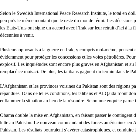
Selon le Swedish International Peace Research Institute, le total en dol
peu près le même montant que le reste du monde réuni. Les décisions po
les Etats-Unis ont signé un accord avec l’Irak sur leur retrait d’ici à l
décennies à venir.
Plusieurs opposants à la guerre en Irak, y compris moi-même, pensent que
évidemment pour protéger les concessions et les voies pétrolières. Pourt
explosif. Les inquiétudes sont encore plus graves en Afghanistan et au 
remplacé ce mois-ci. De plus, les talibans gagnent du terrain dans le Pa
L’Afghanistan et les provinces voisines du Pakistan sont des régions pau
répandues. Dans de telles conditions, les talibans et Al-Qaida n’ont do
enflammer la situation au lieu de la résoudre. Selon une enquête parue i
Obama double la mise en Afghanistan, en faisant passer le contingent de 
lutte au Pakistan. Le nouveau commandant des forces américaines en Afgh
Pakistan. Les résultats pourraient s’avérer catastrophiques, et conduire