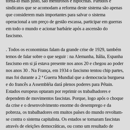
torná-lo mais justo, são mentirosos e hipócritas. Partidos e
sindicatos que se acomodam a reforma deste sistema são apenas
que considerem mais importantes para salvar o sistema
operacional a um preço de gestão escassa, participar em guerras
em todo o mundo e acionar barbárie após a ascensão do
fascismo.
. Todos os economistas falam da grande crise de 1929, também
temos de falar sobre o que seguir : na Alemanha, Itália, Espanha
fascismo em si já estava presente nos anos 20 e chegou ao poder
nos anos 30 . Na França, em 1934 o fascismo tentou chip partes,
mas foi durante a 2 ª Guerra Mundial que a democracia burguesa
e do francês a Assembléia dará plenos poderes para Pétain.
Estados europeus optaram por reprimir os trabalhadores e
dependem de movimentos fascistas. Porque, logo após o choque
da crise e o desenvolvimento enorme do desemprego e da
pobreza, os trabalhadores em muitos países do mundo revoltam-
se contra o sistema capitalista. Os estados se tornaram fascistas
através de eleições democráticas, ou como um resultado de