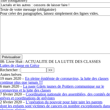
Titre (obligatoire)
Texte de votre message (obligatoire)
Pour créer des paragraphes, laissez simplement des lignes vides.
08- Livre Huit : ACTUALITE DE LA LUTTE DES CLASSES
Luttes de classe en Grèce
Rechercher :
Autres brèves
19 mars 2020 –
En pleine épidémie de coronavirus, la lutte des classes
continue plus que jamais !!!
6 mars 2020 –
La page Gilets jaunes de Poitiers communique sur le
coronavirus et la lutte des classes
7 février 2020 –
Coordination nationale des assemblées, des comités de
grèves et coordinations de grévistes
2 février 2020 –
L’opération du pouvoir pour faire taire les parents
dont les enfants sont victimes de cancers en nombre exceptionnels dans
plusieurs régions…