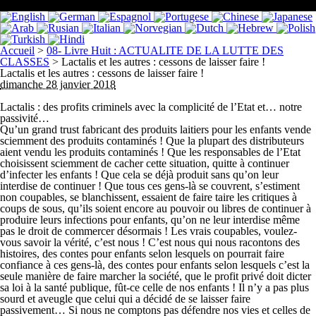
Accueil
>
08- Livre Huit : ACTUALITE DE LA LUTTE DES
CLASSES
>
Lactalis et les autres : cessons de laisser faire !
Lactalis et les autres : cessons de laisser faire !
dimanche 28 janvier 2018
Lactalis : des profits criminels avec la complicité de l’Etat et… notre
passivité…
Qu’un grand trust fabricant des produits laitiers pour les enfants vende
sciemment des produits contaminés ! Que la plupart des distributeurs
aient vendu les produits contaminés ! Que les responsables de l’Etat
choisissent sciemment de cacher cette situation, quitte à continuer
d’infecter les enfants ! Que cela se déjà produit sans qu’on leur
interdise de continuer ! Que tous ces gens-là se couvrent, s’estiment
non coupables, se blanchissent, essaient de faire taire les critiques à
coups de sous, qu’ils soient encore au pouvoir ou libres de continuer à
produire leurs infections pour enfants, qu’on ne leur interdise même
pas le droit de commercer désormais ! Les vrais coupables, voulez-
vous savoir la vérité, c’est nous ! C’est nous qui nous racontons des
histoires, des contes pour enfants selon lesquels on pourrait faire
confiance à ces gens-là, des contes pour enfants selon lesquels c’est la
seule manière de faire marcher la société, que le profit privé doit dicter
sa loi à la santé publique, fût-ce celle de nos enfants ! Il n’y a pas plus
sourd et aveugle que celui qui a décidé de se laisser faire
passivement… Si nous ne comptons pas défendre nos vies et celles de