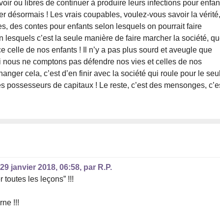
oir ou libres de continuer à produire leurs infections pour enfan
r désormais ! Les vrais coupables, voulez-vous savoir la vérité
es, des contes pour enfants selon lesquels on pourrait faire
 lesquels c’est la seule manière de faire marcher la société, q
t-ce celle de nos enfants ! Il n’y a pas plus sourd et aveugle que
Si nous ne comptons pas défendre nos vies et celles de nos
anger cela, c’est d’en finir avec la société qui roule pour le seu
 les possesseurs de capitaux ! Le reste, c’est des mensonges, c’e
,
29 janvier 2018, 06:58
,
par
R.P.
r toutes les leçons” !!!
ne !!!