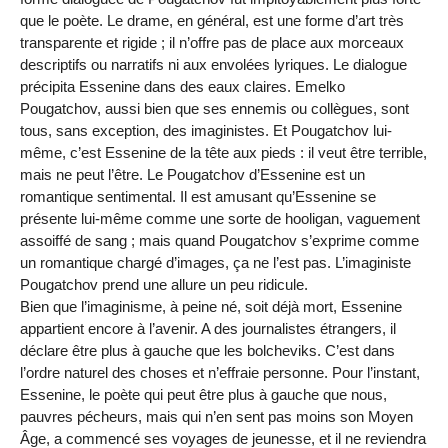
que le poète. Le drame, en général, est une forme d’art très
transparente et rigide ; il n’offre pas de place aux morceaux
descriptifs ou narratifs ni aux envolées lyriques. Le dialogue
précipita Essenine dans des eaux claires. Emelko
Pougatchov, aussi bien que ses ennemis ou collègues, sont
tous, sans exception, des imaginistes. Et Pougatchov lui-
même, c’est Essenine de la tête aux pieds : il veut être terrible,
mais ne peut l’être. Le Pougatchov d’Essenine est un
romantique sentimental. Il est amusant qu’Essenine se
présente lui-même comme une sorte de hooligan, vaguement
assoiffé de sang ; mais quand Pougatchov s’exprime comme
un romantique chargé d’images, ça ne l’est pas. L’imaginiste
Pougatchov prend une allure un peu ridicule.
Bien que l’imaginisme, à peine né, soit déjà mort, Essenine
appartient encore à l’avenir. A des journalistes étrangers, il
déclare être plus à gauche que les bolcheviks. C’est dans
l’ordre naturel des choses et n’effraie personne. Pour l’instant,
Essenine, le poète qui peut être plus à gauche que nous,
pauvres pécheurs, mais qui n’en sent pas moins son Moyen
Âge, a commencé ses voyages de jeunesse, et il ne reviendra