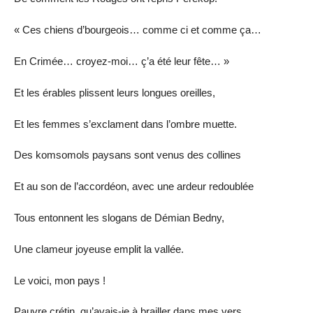
« Ces chiens d’bourgeois… comme ci et comme ça…
En Crimée… croyez-moi… ç’a été leur fête… »
Et les érables plissent leurs longues oreilles,
Et les femmes s’exclament dans l’ombre muette.
Des komsomols paysans sont venus des collines
Et au son de l’accordéon, avec une ardeur redoublée
Tous entonnent les slogans de Démian Bedny,
Une clameur joyeuse emplit la vallée.
Le voici, mon pays !
Pauvre crétin, qu’avais-je à brailler dans mes vers