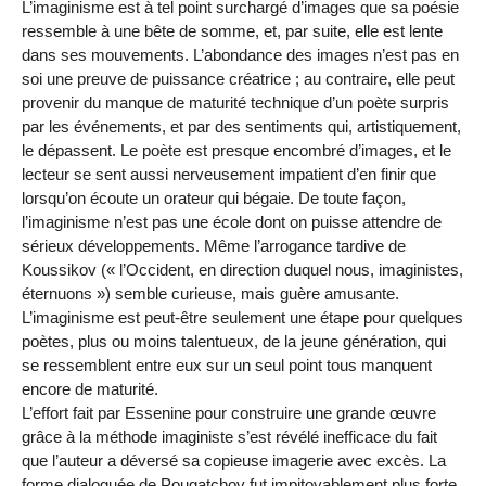
L’imaginisme est à tel point surchargé d’images que sa poésie
ressemble à une bête de somme, et, par suite, elle est lente
dans ses mouvements. L’abondance des images n’est pas en
soi une preuve de puissance créatrice ; au contraire, elle peut
provenir du manque de maturité technique d’un poète surpris
par les événements, et par des sentiments qui, artistiquement,
le dépassent. Le poète est presque encombré d’images, et le
lecteur se sent aussi nerveusement impatient d’en finir que
lorsqu’on écoute un orateur qui bégaie. De toute façon,
l’imaginisme n’est pas une école dont on puisse attendre de
sérieux développements. Même l’arrogance tardive de
Koussikov (« l’Occident, en direction duquel nous, imaginistes,
éternuons ») semble curieuse, mais guère amusante.
L’imaginisme est peut-être seulement une étape pour quelques
poètes, plus ou moins talentueux, de la jeune génération, qui
se ressemblent entre eux sur un seul point tous manquent
encore de maturité.
L’effort fait par Essenine pour construire une grande œuvre
grâce à la méthode imaginiste s’est révélé inefficace du fait
que l’auteur a déversé sa copieuse imagerie avec excès. La
forme dialoguée de Pougatchov fut impitoyablement plus forte